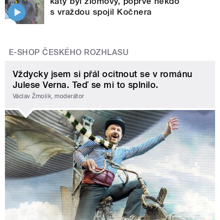
katy byl zlomový, poprvé někdo
s vraždou spojil Kočnera
E-SHOP ČESKÉHO ROZHLASU
Vždycky jsem si přál ocitnout se v románu
Julese Verna. Teď se mi to splnilo.
Václav Žmolík, moderátor