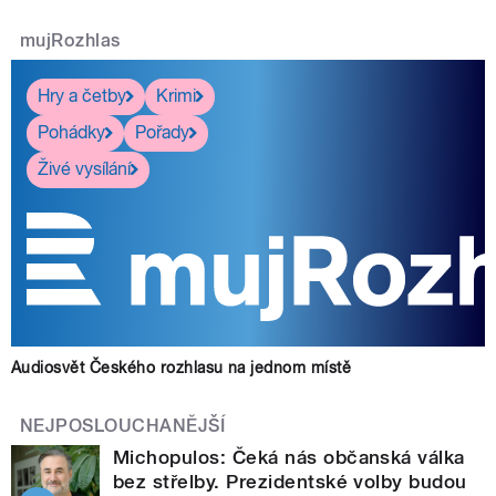
mujRozhlas
Hry a četby
Krimi
Pohádky
Pořady
Živé vysílání
Audiosvět Českého rozhlasu na jednom místě
NEJPOSLOUCHANĚJŠÍ
Michopulos: Čeká nás občanská válka
bez střelby. Prezidentské volby budou