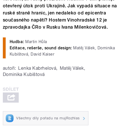
otevřený útok proti Ukrajině. Jak vypadá situace na
ruské straně hranic, jen nedaleko od epicentra
současného napětí? Hostem Vinohradské 12 je
zpravodajka ČRo v Rusku Ivana Milenkovičová.
Hudba:
Martin Hůla
Editace, rešerše, sound design:
Matěj Válek, Dominika
Kubištová, David Kaiser
autoři:
Lenka Kabrhelová
,
Matěj Válek
,
Dominika Kubištová
Všechny díly pořadu na mujRozhlas