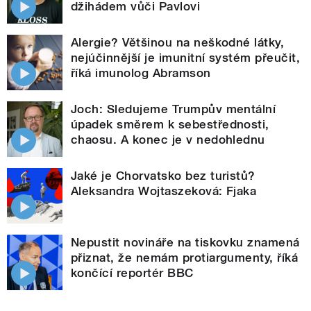
džihádem vůči Pavlovi
Alergie? Většinou na neškodné látky,
nejúčinnější je imunitní systém přeučit,
říká imunolog Abramson
Joch: Sledujeme Trumpův mentální
úpadek směrem k sebestřednosti,
chaosu. A konec je v nedohlednu
Jaké je Chorvatsko bez turistů?
Aleksandra Wojtaszeková: Fjaka
Nepustit novináře na tiskovku znamená
přiznat, že nemám protiargumenty, říká
končící reportér BBC