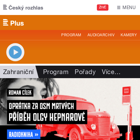
Přejít k hlavnímu obsahu
MENU
ŽIVĚ
PROGRAM
AUDIOARCHIV
KAMERY
Zahraniční
Program
Pořady
Více
…