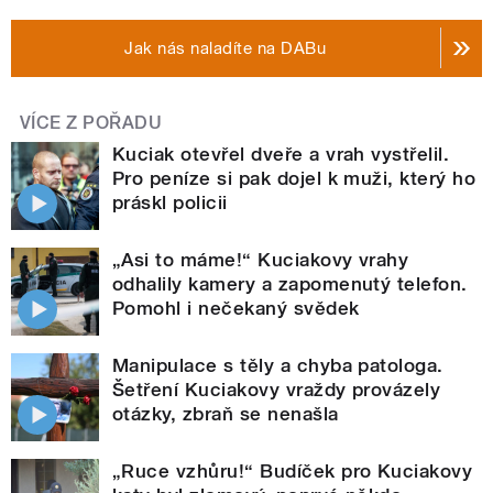
Jak nás naladíte na DABu
VÍCE Z POŘADU
Kuciak otevřel dveře a vrah vystřelil.
Pro peníze si pak dojel k muži, který ho
práskl policii
„Asi to máme!“ Kuciakovy vrahy
odhalily kamery a zapomenutý telefon.
Pomohl i nečekaný svědek
Manipulace s těly a chyba patologa.
Šetření Kuciakovy vraždy provázely
otázky, zbraň se nenašla
„Ruce vzhůru!“ Budíček pro Kuciakovy