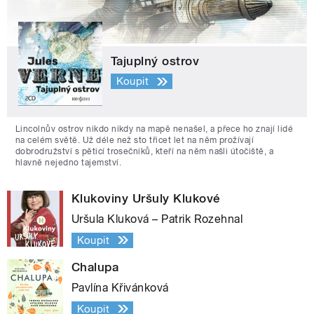
Tajuplný ostrov
Koupit
Lincolnův ostrov nikdo nikdy na mapě nenašel, a přece ho znají lidé
na celém světě. Už déle než sto třicet let na něm prožívají
dobrodružství s pěticí trosečníků, kteří na něm našli útočiště, a
hlavně nejedno tajemství.
Klukoviny Uršuly Klukové
Uršula Kluková – Patrik Rozehnal
Koupit
Chalupa
Pavlína Křivánková
Koupit