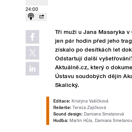
24:00
Tři muži u Jana Masaryka v
jen pár hodin před jeho trag
získalo po desítkách let do
Odstartují další vyšetřování
Aktuálně.cz, který o dokume
Ústavu soudobých dějin Aka
Skalický.
Editace:
Kristýna Vašíčková
Rešerše:
Tereza Zajíčková
Sound design:
Damiana Smetanová
Hudba:
Martin Hůla, Damiana Smetano