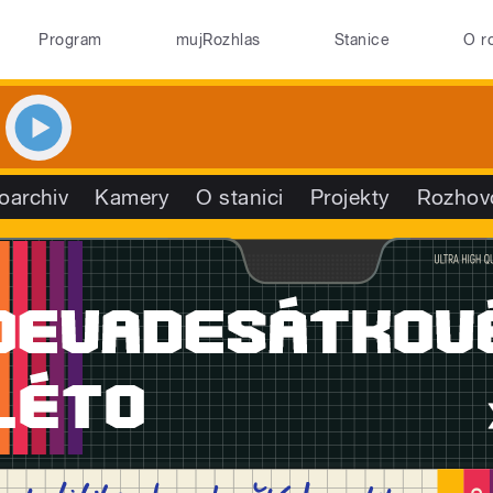
Program
mujRozhlas
Stanice
O r
oarchiv
Kamery
O stanici
Projekty
Rozhov