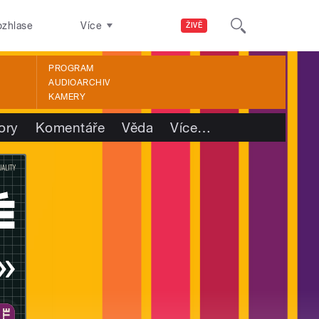
ozhlase
Více
ŽIVĚ
PROGRAM
AUDIOARCHIV
KAMERY
ory
Komentáře
Věda
Více
…