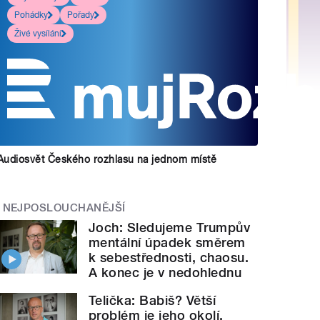
Pohádky
Pořady
Živé vysílání
Audiosvět Českého rozhlasu na jednom místě
NEJPOSLOUCHANĚJŠÍ
Joch: Sledujeme Trumpův
mentální úpadek směrem
k sebestřednosti, chaosu.
A konec je v nedohlednu
Telička: Babiš? Větší
problém je jeho okolí.