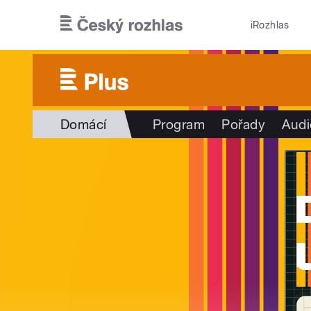
Přejít k hlavnímu obsahu
iRozhlas
Domácí
Program
Pořady
Audi