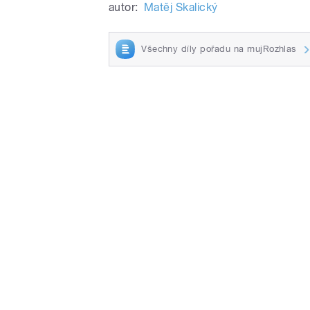
autor:
Matěj Skalický
Všechny díly pořadu na mujRozhlas