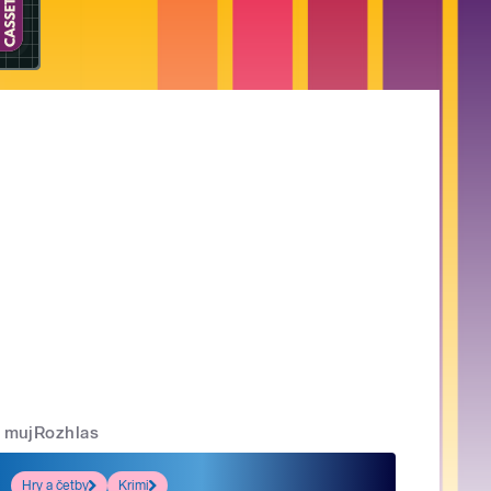
mujRozhlas
Hry a četby
Krimi