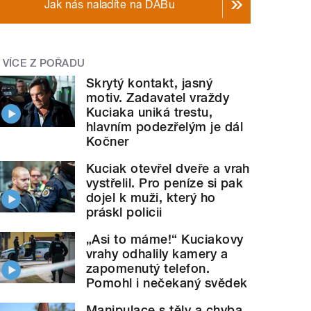
Jak nás naladíte na DABu
VÍCE Z POŘADU
Skrytý kontakt, jasný
motiv. Zadavatel vraždy
Kuciaka uniká trestu,
hlavním podezřelým je dál
Kočner
Kuciak otevřel dveře a vrah
vystřelil. Pro peníze si pak
dojel k muži, který ho
práskl policii
„Asi to máme!“ Kuciakovy
vrahy odhalily kamery a
zapomenutý telefon.
Pomohl i nečekaný svědek
Manipulace s těly a chyba