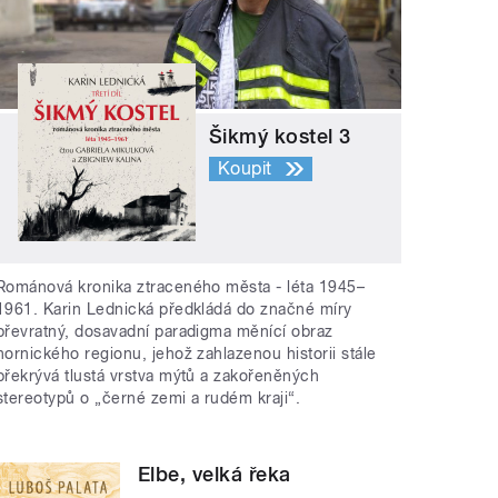
Šikmý kostel 3
Koupit
Románová kronika ztraceného města - léta 1945–
1961. Karin Lednická předkládá do značné míry
převratný, dosavadní paradigma měnící obraz
hornického regionu, jehož zahlazenou historii stále
překrývá tlustá vrstva mýtů a zakořeněných
stereotypů o „černé zemi a rudém kraji“.
Elbe, velká řeka