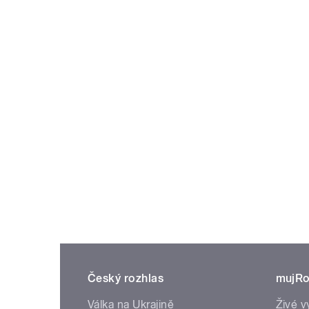
Český rozhlas
mujRo
Válka na Ukrajině
Živé v