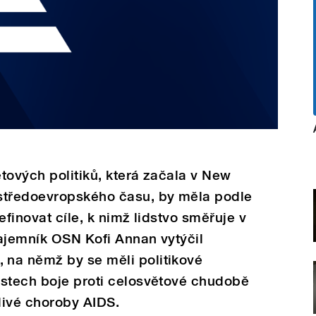
tových politiků, která začala v New
středoevropského času, by měla podle
efinovat cíle, k nimž lidstvo směřuje v
tajemník OSN Kofi Annan vytýčil
na němž by se měli politikové
astech boje proti celosvětové chudobě
žlivé choroby AIDS.