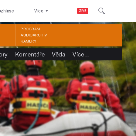
ozhlase
Více
ŽIVĚ
PROGRAM
AUDIOARCHIV
KAMERY
ory
Komentáře
Věda
Více
…