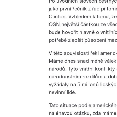
Po úvodních slovech čestnýc
jako první řečník z řad příto
Clinton. Vzhledem k tomu, že 
OSN největší částkou ze všec
bude hovořit hlavně o vnitřn
potřebě zlepšit působení mez
V této souvislosti řekl americ
Máme dnes snad méně válek m
národů. Tyto vnitřní konflikt
národnostním rozdílům a dohr
vyžádaly na 5 milionů lidských
nevinní lidé.
Tato situace podle americkéh
naléhavou otázku, zda máme n