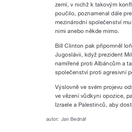
zemí, v nichž k takovým konfl
poučilo, poznamenal dále prez
mezinárodní společenství musí
nimi anebo někde mimo.
Bill Clinton pak připomněl l
Jugoslávii, když prezident Mi
namířené proti Albáncům a t
společenství proti agresivní 
Výslovně ve svém projevu ods
ve vězení vůdkyni opozice, pa
Izraele a Palestinců, aby dost
autor:
Jan Bednář