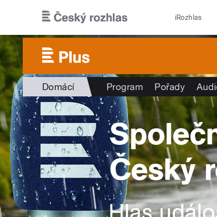
Přejít k hlavnímu obsahu
iRozhlas
Domácí
Program
Pořady
Audi