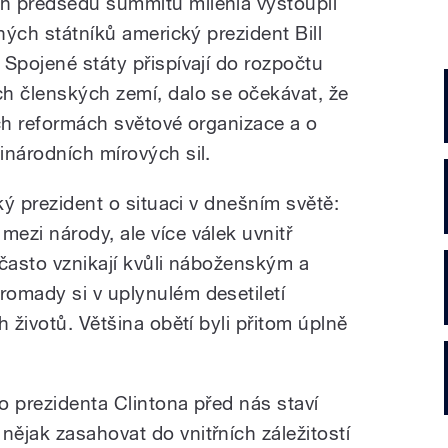
h předsedů summitu milénia vystoupil
mných státníků americký prezident Bill
Spojené státy přispívají do rozpočtu
h členských zemí, dalo se očekávat, že
ích reformách světové organizace a o
inárodních mírových sil.
ký prezident o situaci v dnešním světě:
ezi národy, ale více válek uvnitř
y často vznikají kvůli náboženským a
omady si v uplynulém desetiletí
 životů. Většina obětí byli přitom úplně
o prezidenta Clintona před nás staví
ějak zasahovat do vnitřních záležitostí