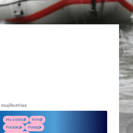
mujRozhlas
Hry a četby
Krimi
Pohádky
Pořady