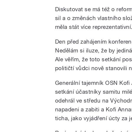
Diskutovat se má též o refo
sil a o změnách vlastního sl
měla stát více reprezentativní
Den před zahájením konferen
Nedělám si iluze, že by jedi
Ale věřím, že toto setkání pos
političtí vůdci nově stanovili n
Generální tajemník OSN Kofi
setkání účastníky samitu milé
odehrál ve středu na Východn
napadeni a zabiti a Kofi Anna
ticha, jako vyjádření úcty za j