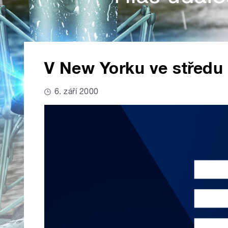
V New Yorku ve středu z
6. září 2000