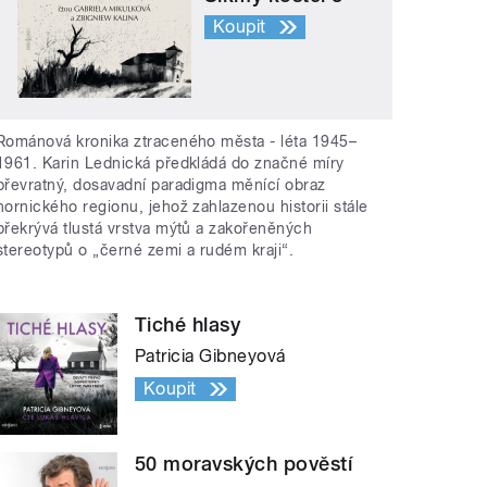
Koupit
Románová kronika ztraceného města - léta 1945–
1961. Karin Lednická předkládá do značné míry
převratný, dosavadní paradigma měnící obraz
hornického regionu, jehož zahlazenou historii stále
překrývá tlustá vrstva mýtů a zakořeněných
stereotypů o „černé zemi a rudém kraji“.
Tiché hlasy
Patricia Gibneyová
Koupit
50 moravských pověstí