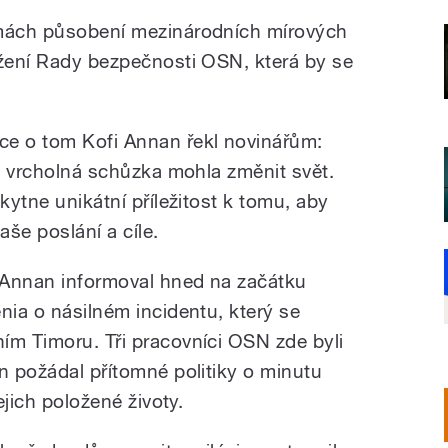
rmách působení mezinárodních mírových
ožení Rady bezpečnosti OSN, která by se
.
ce o tom Kofi Annan řekl novinářům:
ná vrcholná schůzka mohla změnit svět.
kytne unikátní příležitost k tomu, aby
aše poslání a cíle.
 Annan informoval hned na začátku
nia o násilném incidentu, který se
ím Timoru. Tři pracovníci OSN zde byli
n požádal přítomné politiky o minutu
ejich položené životy.