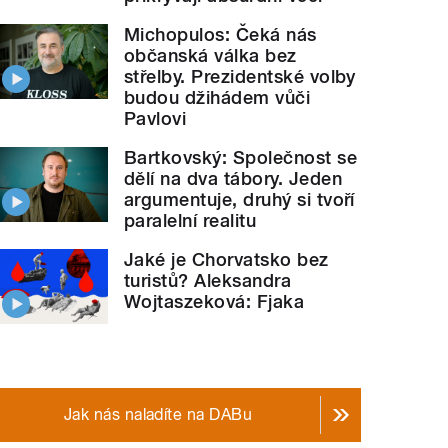
Michopulos: Čeká nás
občanská válka bez
střelby. Prezidentské volby
budou džihádem vůči
Pavlovi
Bartkovský: Společnost se
dělí na dva tábory. Jeden
argumentuje, druhý si tvoří
paralelní realitu
Jaké je Chorvatsko bez
turistů? Aleksandra
Wojtaszeková: Fjaka
Jak nás naladíte na DABu