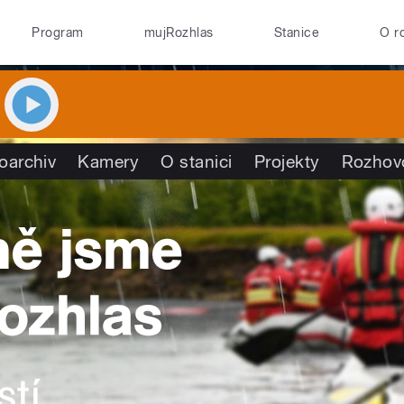
Program
mujRozhlas
Stanice
O r
oarchiv
Kamery
O stanici
Projekty
Rozhov