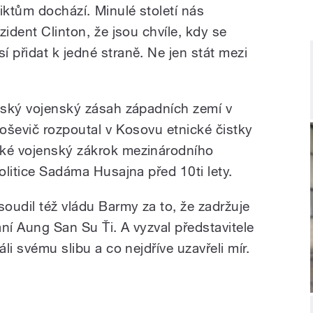
iktům dochází. Minulé století nás
ident Clinton, že jsou chvíle, kdy se
 přidat k jedné straně. Ne jen stát mezi
oňský vojenský zásah západních zemí v
loševič rozpoutal v Kosovu etnické čistky
aké vojenský zákrok mezinárodního
politice Sadáma Husajna před 10ti lety.
oudil též vládu Barmy za to, že zadržuje
ní Aung San Su Ťi. A vyzval představitele
áli svému slibu a co nejdříve uzavřeli mír.