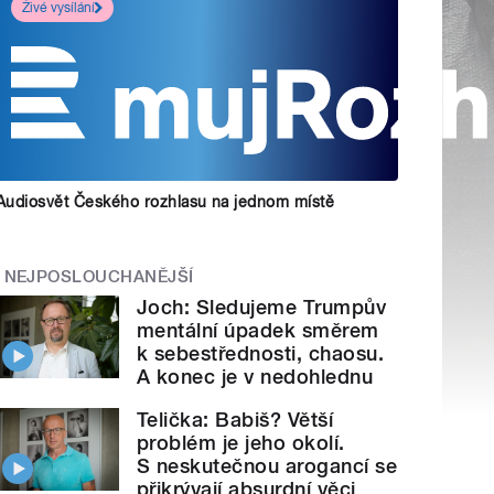
Živé vysílání
Audiosvět Českého rozhlasu na jednom místě
NEJPOSLOUCHANĚJŠÍ
Joch: Sledujeme Trumpův
mentální úpadek směrem
k sebestřednosti, chaosu.
A konec je v nedohlednu
Telička: Babiš? Větší
problém je jeho okolí.
S neskutečnou arogancí se
přikrývají absurdní věci