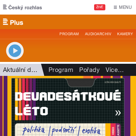
Přejít k hlavnímu obsahu
MENU
ŽIVĚ
PROGRAM
AUDIOARCHIV
KAMERY
Aktuální dění
Program
Pořady
Více
…