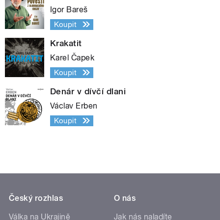
Igor Bareš
Koupit
Krakatit
Karel Čapek
Koupit
Denár v dívčí dlani
Václav Erben
Koupit
Český rozhlas
O nás
Válka na Ukrajině
Jak nás naladíte