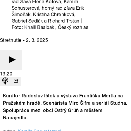
rad zľava Elena Kotová, Kamila
Schusterová, horný rad zľava Erik
Šimoňák, Kristína Chrenková,
Gabriel Sedlák a Richard Trsťan |
Foto:
Khalil Baalbaki
, Český rozhlas
Stretnutie - 2. 3. 2025
13:20
Kurátor Radoslav Ištok a výstava Františka Mertla na
Pražském hradě. Scenárista Miro Šifra a seriál Studna.
Spolupráce mezi obcí Ostrý Grúň a městem
Napajedla.