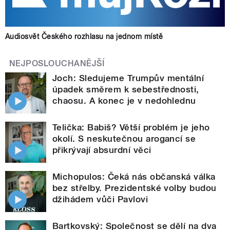
Audiosvět Českého rozhlasu na jednom místě
NEJPOSLOUCHANĚJŠÍ
Joch: Sledujeme Trumpův mentální
úpadek směrem k sebestřednosti,
chaosu. A konec je v nedohlednu
Telička: Babiš? Větší problém je jeho
okolí. S neskutečnou arogancí se
přikrývají absurdní věci
Michopulos: Čeká nás občanská válka
bez střelby. Prezidentské volby budou
džihádem vůči Pavlovi
Bartkovský: Společnost se dělí na dva