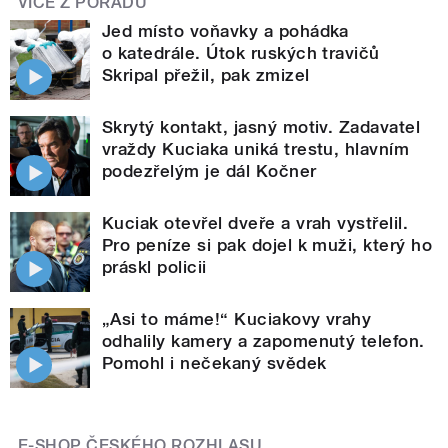
VÍCE Z POŘADU
Jed místo voňavky a pohádka
o katedrále. Útok ruských travičů
Skripal přežil, pak zmizel
Skrytý kontakt, jasný motiv. Zadavatel
vraždy Kuciaka uniká trestu, hlavním
podezřelým je dál Kočner
Kuciak otevřel dveře a vrah vystřelil.
Pro peníze si pak dojel k muži, který ho
práskl policii
„Asi to máme!“ Kuciakovy vrahy
odhalily kamery a zapomenutý telefon.
Pomohl i nečekaný svědek
E-SHOP ČESKÉHO ROZHLASU