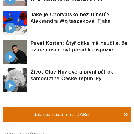
Jaké je Chorvatsko bez turistů?
Aleksandra Wojtaszeková: Fjaka
Pavel Kortan: Čtyřicítka mě naučila, že
už nemusím být pořád k dispozici
Život Olgy Havlové a první půlrok
samostatné České republiky
Jak nás naladíte na DABu