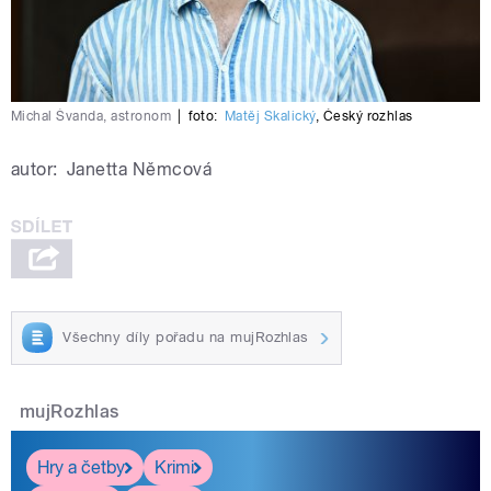
Michal Švanda, astronom
|
foto:
Matěj Skalický
,
Český rozhlas
autor:
Janetta Němcová
Všechny díly pořadu na mujRozhlas
mujRozhlas
Hry a četby
Krimi