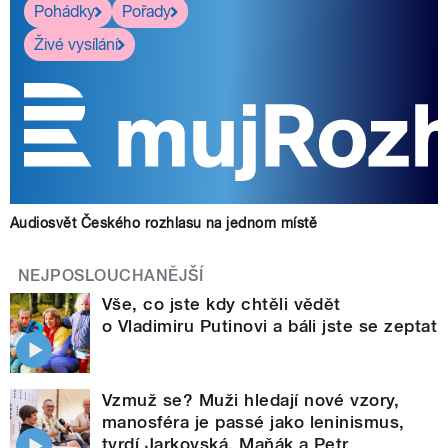
Pohádky
Pořady
Živé vysílání
Audiosvět Českého rozhlasu na jednom místě
NEJPOSLOUCHANĚJŠÍ
Vše, co jste kdy chtěli vědět
o Vladimiru Putinovi a báli jste se zeptat
Vzmuž se? Muži hledají nové vzory,
manosféra je passé jako leninismus,
tvrdí Jarkovská, Maňák a Petr