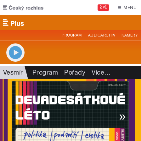
Přejít k hlavnímu obsahu
MENU
ŽIVĚ
PROGRAM
AUDIOARCHIV
KAMERY
Vesmír
Program
Pořady
Více
…