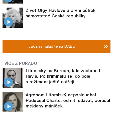
Život Olgy Havlové a první půlrok
samostatné České republiky
Jak nás naladíte na DABu
VÍCE Z POŘADU
Litomiský na Borech, kde zachránil
Havla. Po kriminálu šel do boje
s režimem ještě ostřeji
Agronom Litomiský neposlouchal.
Podepsal Chartu, odmítl udávat, pořádal
mejdany mániček