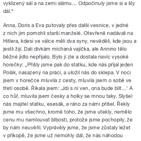
vyklizený sál a na zemi slámu… Odpočinuly jsme si a šly
dál.“
Anna, Doris a Eva putovaly přes další vesnice, v jedné
z nich jim pomohli starší manželé. Otevřeně nadávali na
Hitlera, kdesi ve válce měli dva syny, nevěděli, kde jsou a
jestli žijí. Dali dívkám míchaná vajíčka, ale Annino tělo
běžné jídlo nepřijalo. Bylo jí zle a dostala navíc vysoké
horečky: „Přišly jsme pak do statku, kde nás přijal jeden
Polák, nasazený na práci, a uložil nás do sklepa. V noci
jsem v horečce mluvila z cesty, mluvila jsem o sobě ve
třetí osobě. Říkala jsem: ,Jdi s ní ven, ona bude blít…ʻ A
co hůř, mluvila jsem česky a holky se mnou taky. Slyšel
nás majitel statku, esesák, a ráno za námi přišel. Řekly
jsme mu všechno, kromě toho, že jsme utekly, nemělo
cenu mu namlouvat blbosti, protože jsme pochopily, že
by nám neuvěřil. Vyprávěly jsme, že jsme zůstaly ležet
v příkopě, že jsme už nemohly dál, že nás náhodou