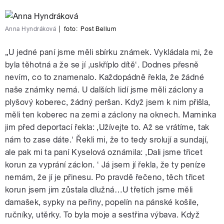
Anna Hyndráková
|
foto:
Post Bellum
„U jedné paní jsme měli sbírku známek. Vykládala mi, že
byla těhotná a že se jí ,uskříplo dítěʻ. Dodnes přesně
nevím, co to znamenalo. Každopádně řekla, že žádné
naše známky nemá. U dalších lidí jsme měli záclony a
plyšový koberec, žádný peršan. Když jsem k nim přišla,
měli ten koberec na zemi a záclony na oknech. Maminka
jim před deportací řekla: ,Užívejte to. Až se vrátíme, tak
nám to zase dáte.ʻ Řekli mi, že to tedy srolují a sundají,
ale pak mi ta paní Kyselová oznámila: ,Dali jsme třicet
korun za vyprání záclon. ʻ Já jsem jí řekla, že ty peníze
nemám, že jí je přinesu. Po pravdě řečeno, těch třicet
korun jsem jim zůstala dlužná…U třetích jsme měli
damašek, sypky na peřiny, popelín na pánské košile,
ručníky, utěrky. To byla moje a sestřina výbava. Když