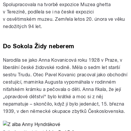
Spolupracovala na tvorbě expozice Muzea ghetta
v Terezíně, podílela se i na české expozici
v osvětimském muzeu. Zemřela letos 20. února ve věku
nedožitých 94 let.
Do Sokola Židy neberem
Narodila se jako Anna Kovanicová roku 1928 v Praze, v
liberální české židovské rodině. Měla o sedm let starší
sestru Trudu. Otec Pavel Kovanic pracoval jako obchodní
cestující, maminka Augusta vypomáhala v rodinném
niťařském krámku a pečovala o děti. Anna říkala, že její
„opravdové dětství“ bylo krátké a moc si z něj
nepamatuje – skončilo, když jí bylo jedenáct, 15. března
1939, v den německé okupace zbytků Československa.