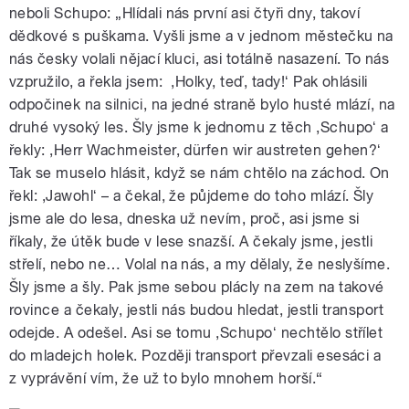
neboli Schupo: „Hlídali nás první asi čtyři dny, takoví
dědkové s puškama. Vyšli jsme a v jednom městečku na
nás česky volali nějací kluci, asi totálně nasazení. To nás
vzpružilo, a řekla jsem: ,Holky, teď, tady!ʻ Pak ohlásili
odpočinek na silnici, na jedné straně bylo husté mlází, na
druhé vysoký les. Šly jsme k jednomu z těch ,Schupoʻ a
řekly: ,Herr Wachmeister, dürfen wir austreten gehen?ʻ
Tak se muselo hlásit, když se nám chtělo na záchod. On
řekl: ,Jawohlʻ – a čekal, že půjdeme do toho mlází. Šly
jsme ale do lesa, dneska už nevím, proč, asi jsme si
říkaly, že útěk bude v lese snazší. A čekaly jsme, jestli
střelí, nebo ne… Volal na nás, a my dělaly, že neslyšíme.
Šly jsme a šly. Pak jsme sebou plácly na zem na takové
rovince a čekaly, jestli nás budou hledat, jestli transport
odejde. A odešel. Asi se tomu ,Schupoʻ nechtělo střílet
do mladejch holek. Později transport převzali esesáci a
z vyprávění vím, že už to bylo mnohem horší.“