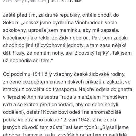
Z alba Anny Hyndrákové
|
foto:
Post Bellum
Ještě před tím, za druhé republiky, chtěla chodit do
Sokola: „Jelikož jsme bydleli na Vinohradech vedle
sokolovny, uprosila jsem maminku, aby mě zapsala.
Náčelnice jí ale řekla, že Židy neberou. Pak jsem začala
chodit do jiné tělovýchovné jednoty, a tam zase nějaké
děti říkaly, že nemám nohy, ale ´židovský fajfky´. Tak jsem
už nechodila ani tam.“
Od podzimu 1941 žily všechny české židovské rodiny,
zničené bezpočtem antisemitských příkazů a zákazů, ve
strachu z povolání do transportu. Nejdřív odjela do ghetta
v Terezíně Annina sestra Truda s manželem Františkem
(vdala se krátce před deportací, aby od sebe nebyli
odděleni), ostatní Kovanicovi odešli na shromaždiště
poblíž Veletržního paláce 12. září 1942. Z ne zcela
jasných důvodů tam zůstali asi šest týdnů: „Slyšeli jsme
chodce, tramvaje, auta, z vyšších pater tam museli lidé