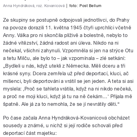
Anna Hyndráková, roz. Kovanicová
|
foto:
Post Bellum
Ze skupiny se postupně odpojovali jednotlivci, do Prahy
na povoze dorazili 11. května 1945 čtyři uprchlíci včetně
Anny. Válka pro ni skončila plíživě a bolestně, nebylo to
žádné vítězství, žádná radost ani úleva. Nikdo na ni
nečekal, všichni zahynuli. Vzpomněla si jen na strýce Otu
a tetu Milču, ale bylo to – jak vzpomínala – zlé setkání:
„Bydleli u nás, když utekli z Německa. Měli dceru a tři
krásné syny. Dcera zemřela už před deportací, kluci, ač
míšenci, byli deportováni a vrátil se jen jeden. A teta si asi
myslela: ,Proč se tahleta vrátila, když na ni nikdo nečeká,
a proč ne moji kluci, když já tu na ně čekám…ʻ Přijala mě
špatně. Ale já za to nemohla, že se jí nevrátily děti.“
Po čase začala Anna Hyndráková-Kovanicová obcházet
sousedy a známé, u nichž si její rodiče schovali před
deportací část majetku: