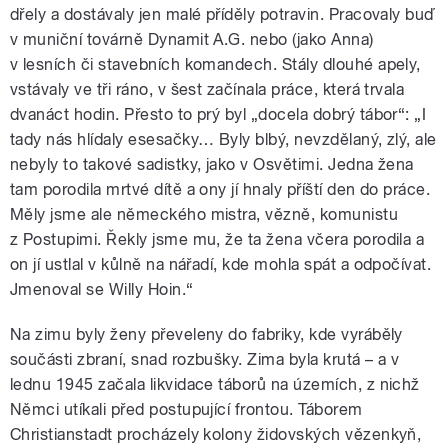
dřely a dostávaly jen malé příděly potravin. Pracovaly buď
v muniční továrně Dynamit A.G. nebo (jako Anna)
v lesních či stavebních komandech. Stály dlouhé apely,
vstávaly ve tři ráno, v šest začínala práce, která trvala
dvanáct hodin. Přesto to prý byl „docela dobrý tábor“: „I
tady nás hlídaly esesačky… Byly blbý, nevzdělaný, zlý, ale
nebyly to takové sadistky, jako v Osvětimi. Jedna žena
tam porodila mrtvé dítě a ony jí hnaly příští den do práce.
Měly jsme ale německého mistra, vězně, komunistu
z Postupimi. Řekly jsme mu, že ta žena včera porodila a
on jí ustlal v kůlně na nářadí, kde mohla spát a odpočívat.
Jmenoval se Willy Hoin.“
Na zimu byly ženy převeleny do fabriky, kde vyráběly
součásti zbraní, snad rozbušky. Zima byla krutá – a v
lednu 1945 začala likvidace táborů na územích, z nichž
Němci utíkali před postupující frontou. Táborem
Christianstadt procházely kolony židovských vězenkyň,