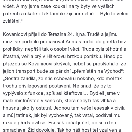
vidět. A my jsme zase koukali na ty byty ve vyšších
patrech a říkali si: tak támhle žijí normálně… Bylo to velmi
zvláštní.“
Kovanicovi přijeli do Terezína 24. října. Trudě a jejímu
muži se podařilo propašovat Annu s rodiči do ghetta bez
prohlídky, nepřišli tak o osobní věci. Truda byla těhotná a
šťastná, věřila prý v Hitlerovu brzkou porážku. Hned po
příjezdu se Kovanicovi skrývali, neboť se proslýchalo, že
jejich transport bude za pár dní „přemístěn na Východ“:
„Sestra zařídila, že nás schovali u někoho, kdo měl tak
trochu privilegované postavení. Ne snad, že by to
vyplývalo z funkce, spíš asi kšeftoval… Bydleli jsme v
malé místnůstce v šancích, která nebyla tak vlhká a
hnusná jako ty ostatní. Jednou tam vešel esesák v civilu
a můj tatínek, jak byl vychovaný, tak vstal, podával mu
ruku a představil se. Esesák začal ječet, co si to ten
smradlavej Žid dovoluje. Tak ho náš hostitel vzal ven a