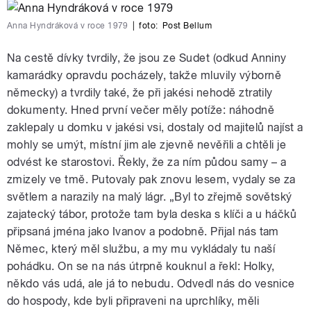
Anna Hyndráková v roce 1979
|
foto:
Post Bellum
Na cestě dívky tvrdily, že jsou ze Sudet (odkud Anniny
kamarádky opravdu pocházely, takže mluvily výborně
německy) a tvrdily také, že při jakési nehodě ztratily
dokumenty. Hned první večer měly potíže: náhodně
zaklepaly u domku v jakési vsi, dostaly od majitelů najíst a
mohly se umýt, místní jim ale zjevně nevěřili a chtěli je
odvést ke starostovi. Řekly, že za ním půdou samy – a
zmizely ve tmě. Putovaly pak znovu lesem, vydaly se za
světlem a narazily na malý lágr. „Byl to zřejmě sovětský
zajatecký tábor, protože tam byla deska s klíči a u háčků
připsaná jména jako Ivanov a podobně. Přijal nás tam
Němec, který měl službu, a my mu vykládaly tu naší
pohádku. On se na nás útrpně kouknul a řekl: Holky,
někdo vás udá, ale já to nebudu. Odvedl nás do vesnice
do hospody, kde byli připraveni na uprchlíky, měli