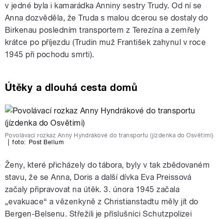
v jedné byla i kamarádka Anniny sestry Trudy. Od ní se
Anna dozvěděla, že Truda s malou dcerou se dostaly do
Birkenau posledním transportem z Terezína a zemřely
krátce po příjezdu (Trudin muž František zahynul v roce
1945 při pochodu smrti).
Útěky a dlouhá cesta domů
Povolávací rozkaz Anny Hyndrákové do transportu (jízdenka do Osvětimi)
|
foto:
Post Bellum
Ženy, které přicházely do tábora, byly v tak zbědovaném
stavu, že se Anna, Doris a další dívka Eva Preissová
začaly připravovat na útěk. 3. února 1945 začala
„evakuace“ a vězenkyně z Christianstadtu měly jít do
Bergen-Belsenu. Střežili je příslušníci Schutzpolizei