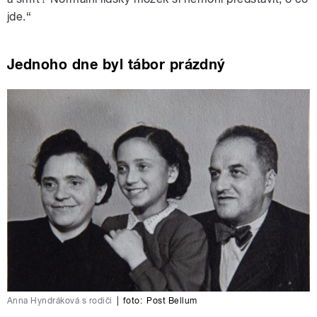
jde.“
Jednoho dne byl tábor prázdný
Anna Hyndráková s rodiči
|
foto:
Post Bellum