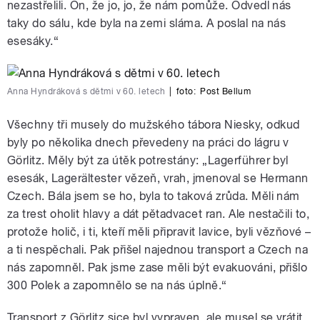
nezastřelili. On, že jo, jo, že nám pomůže. Odvedl nás
taky do sálu, kde byla na zemi sláma. A poslal na nás
esesáky.“
Anna Hyndráková s dětmi v 60. letech
|
foto:
Post Bellum
Všechny tři musely do mužského tábora Niesky, odkud
byly po několika dnech převedeny na práci do lágru v
Görlitz. Měly být za útěk potrestány: „Lagerführer byl
esesák, Lagerältester vězeň, vrah, jmenoval se Hermann
Czech. Bála jsem se ho, byla to taková zrůda. Měli nám
za trest oholit hlavy a dát pětadvacet ran. Ale nestačili to,
protože holič, i ti, kteří měli připravit lavice, byli vězňové –
a ti nespěchali. Pak přišel najednou transport a Czech na
nás zapomněl. Pak jsme zase měli být evakuováni, přišlo
300 Polek a zapomnělo se na nás úplně.“
Transport z Görlitz sice byl vypraven, ale musel se vrátit