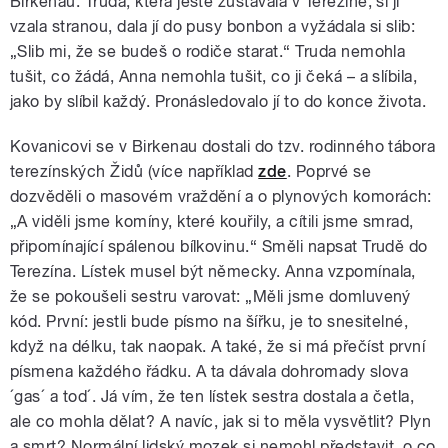
Birkenau. Truda, která ještě zůstávala v Terezíně, si ji
vzala stranou, dala jí do pusy bonbon a vyžádala si slib:
„Slib mi, že se budeš o rodiče starat.“ Truda nemohla
tušit, co žádá, Anna nemohla tušit, co ji čeká – a slíbila,
jako by slíbil každý. Pronásledovalo jí to do konce života.
Kovanicovi se v Birkenau dostali do tzv. rodinného tábora
terezínských Židů (více například
zde
. Poprvé se
dozvěděli o masovém vraždění a o plynových komorách:
„A viděli jsme komíny, které kouřily, a cítili jsme smrad,
připomínající spálenou bílkovinu.“ Směli napsat Trudě do
Terezína. Lístek musel být německy. Anna vzpomínala,
že se pokoušeli sestru varovat: „Měli jsme domluvený
kód. První: jestli bude písmo na šířku, je to snesitelné,
když na délku, tak naopak. A také, že si má přečíst první
písmena každého řádku. A ta dávala dohromady slova
´gas´ a tod´. Já vím, že ten lístek sestra dostala a četla,
ale co mohla dělat? A navíc, jak si to měla vysvětlit? Plyn
a smrt? Normální lidský mozek si nemohl představit, o co