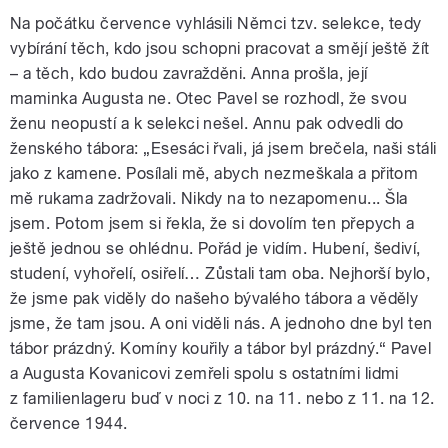
Na počátku července vyhlásili Němci tzv. selekce, tedy
vybírání těch, kdo jsou schopni pracovat a smějí ještě žít
– a těch, kdo budou zavražděni. Anna prošla, její
maminka Augusta ne. Otec Pavel se rozhodl, že svou
ženu neopustí a k selekci nešel. Annu pak odvedli do
ženského tábora: „Esesáci řvali, já jsem brečela, naši stáli
jako z kamene. Posílali mě, abych nezmeškala a přitom
mě rukama zadržovali. Nikdy na to nezapomenu... Šla
jsem. Potom jsem si řekla, že si dovolím ten přepych a
ještě jednou se ohlédnu. Pořád je vidím. Hubení, šediví,
studení, vyhořelí, osiřelí… Zůstali tam oba. Nejhorší bylo,
že jsme pak viděly do našeho bývalého tábora a věděly
jsme, že tam jsou. A oni viděli nás. A jednoho dne byl ten
tábor prázdný. Komíny kouřily a tábor byl prázdný.“ Pavel
a Augusta Kovanicovi zemřeli spolu s ostatními lidmi
z familienlageru buď v noci z 10. na 11. nebo z 11. na 12.
července 1944.