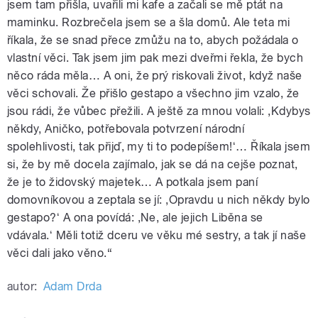
jsem tam přišla, uvařili mi kafe a začali se mě ptát na
maminku. Rozbrečela jsem se a šla domů. Ale teta mi
říkala, že se snad přece zmůžu na to, abych požádala o
vlastní věci. Tak jsem jim pak mezi dveřmi řekla, že bych
něco ráda měla… A oni, že prý riskovali život, když naše
věci schovali. Že přišlo gestapo a všechno jim vzalo, že
jsou rádi, že vůbec přežili. A ještě za mnou volali: ,Kdybys
někdy, Aničko, potřebovala potvrzení národní
spolehlivosti, tak přijď, my ti to podepíšem!ʻ… Říkala jsem
si, že by mě docela zajímalo, jak se dá na cejše poznat,
že je to židovský majetek… A potkala jsem paní
domovníkovou a zeptala se jí: ,Opravdu u nich někdy bylo
gestapo?ʻ A ona povídá: ,Ne, ale jejich Liběna se
vdávala.ʻ Měli totiž dceru ve věku mé sestry, a tak jí naše
věci dali jako věno.“
autor:
Adam Drda