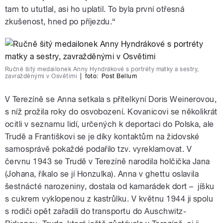
tam to ututlal, asi ho uplatil. To byla první otřesná
zkušenost, hned po příjezdu.“
Ručně šitý medailonek Anny Hyndrákové s portréty matky a sestry,
zavražděnými v Osvětimi
|
foto:
Post Bellum
V Terezíně se Anna setkala s přítelkyní Doris Weinerovou,
s níž prožila roky do osvobození. Kovanicovi se několikrát
ocitli v seznamu lidí, určených k deportaci do Polska, ale
Trudě a Františkovi se je díky kontaktům na židovské
samosprávě pokaždé podařilo tzv. vyreklamovat. V
červnu 1943 se Trudě v Terezíně narodila holčička Jana
(Johana, říkalo se jí Honzulka). Anna v ghettu oslavila
šestnácté narozeniny, dostala od kamarádek dort – jíšku
s cukrem vyklopenou z kastrůlku. V květnu 1944 ji spolu
s rodiči opět zařadili do transportu do Auschwitz-