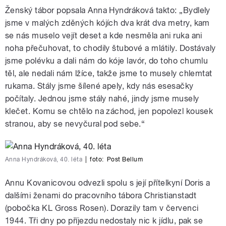
Ženský tábor popsala Anna Hyndráková takto: „Bydlely
jsme v malých zděných kójích dva krát dva metry, kam
se nás muselo vejít deset a kde nesměla ani ruka ani
noha přečuhovat, to chodily štubové a mlátily. Dostávaly
jsme polévku a dali nám do kóje lavór, do toho chumlu
těl, ale nedali nám lžíce, takže jsme to musely chlemtat
rukama. Stály jsme šílené apely, kdy nás esesačky
počítaly. Jednou jsme stály nahé, jindy jsme musely
klečet. Komu se chtělo na záchod, jen popolezl kousek
stranou, aby se nevyčural pod sebe.“
Anna Hyndráková, 40. léta
|
foto:
Post Bellum
Annu Kovanicovou odvezli spolu s její přítelkyní Doris a
dalšími ženami do pracovního tábora Christianstadt
(pobočka KL Gross Rosen). Dorazily tam v červenci
1944. Tři dny po příjezdu nedostaly nic k jídlu, pak se