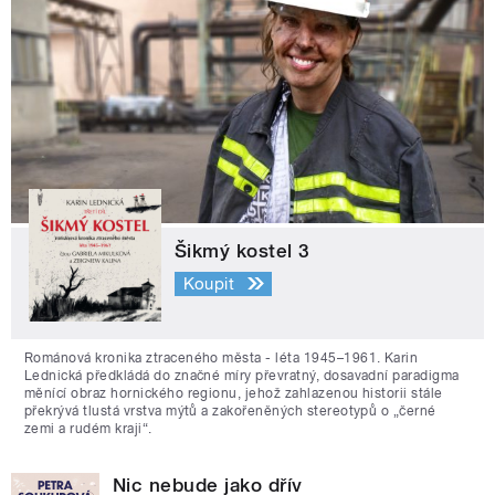
Šikmý kostel 3
Koupit
Románová kronika ztraceného města - léta 1945–1961. Karin
Lednická předkládá do značné míry převratný, dosavadní paradigma
měnící obraz hornického regionu, jehož zahlazenou historii stále
překrývá tlustá vrstva mýtů a zakořeněných stereotypů o „černé
zemi a rudém kraji“.
Nic nebude jako dřív