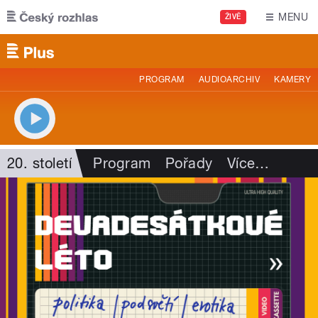
Přejít k hlavnímu obsahu
MENU
ŽIVĚ
PROGRAM
AUDIOARCHIV
KAMERY
20. století
Program
Pořady
Více
…