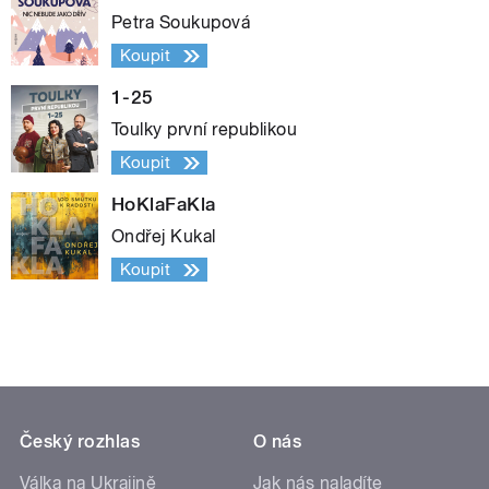
Petra Soukupová
Koupit
1-25
Toulky první republikou
Koupit
HoKlaFaKla
Ondřej Kukal
Koupit
Český rozhlas
O nás
Válka na Ukrajině
Jak nás naladíte