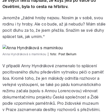
ze svých textů napsala, že když jela po válce do
Osvětimi, byla to cesta na hřbitov.
Jenomže „žádné hroby nejsou. Nosím je v sobě, svou
rodinu i ty hroby. Ale co bude, až já nebudu? Mám stále
pocit dluhu za to, že jsem přežila. Snažím se své dluhy
splácet tak, jak umím.“
Anna Hyndráková s maminkou
|
foto:
Post Bellum
V případě Anny Hyndrákové znamenalo to splácení
pociťovaného dluhu především vytrvalou péči o paměť
šoa. Kromě toho, že jen málokdy odmítla rozhovor a
veřejné vystoupení, se také po pádu komunistického
režimu začala (spolu s Annou Lorencovou) věnovat
dokumentačnímu projektu Česká společnost a Židé
podle vzpomínek pamětníků. Pro židovské muzeum
v Praze zaznamenala desítky rozhovorů s přeživšími.