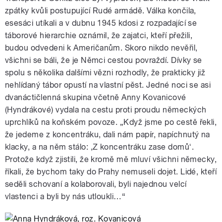
zpátky kvůli postupující Rudé armádě. Válka končila,
esesáci utíkali a v dubnu 1945 kdosi z rozpadající se
táborové hierarchie oznámil, že zajatci, kteří přežili,
budou odvedeni k Američanům. Skoro nikdo nevěřil,
všichni se báli, že je Němci cestou povraždí. Dívky se
spolu s několika dalšími vězni rozhodly, že prakticky již
nehlídaný tábor opustí na vlastní pěst. Jedné noci se asi
dvanáctičlenná skupina včetně Anny Kovanicové
(Hyndrákové) vydala na cestu proti proudu německých
uprchlíků na koňském povoze. „Když jsme po cestě řekli,
že jedeme z koncentráku, dali nám papír, napíchnutý na
klacky, a na něm stálo: ,Z koncentráku zase domůʻ.
Protože když zjistili, že kromě mě mluví všichni německy,
říkali, že bychom taky do Prahy nemuseli dojet. Lidé, kteří
seděli schovaní a kolaborovali, byli najednou velcí
vlastenci a byli by nás utloukli…“