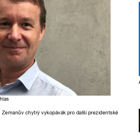
hlas
e? Zemanův chytrý vykopávák pro další prezidentské