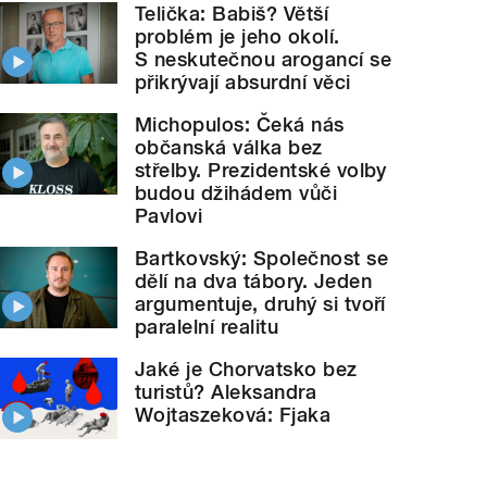
Telička: Babiš? Větší
problém je jeho okolí.
S neskutečnou arogancí se
přikrývají absurdní věci
Michopulos: Čeká nás
občanská válka bez
střelby. Prezidentské volby
budou džihádem vůči
Pavlovi
Bartkovský: Společnost se
dělí na dva tábory. Jeden
argumentuje, druhý si tvoří
paralelní realitu
Jaké je Chorvatsko bez
turistů? Aleksandra
Wojtaszeková: Fjaka