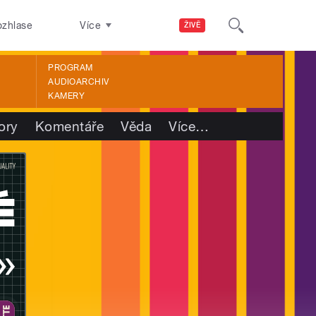
ozhlase
Více
ŽIVĚ
PROGRAM
AUDIOARCHIV
KAMERY
ory
Komentáře
Věda
Více
…