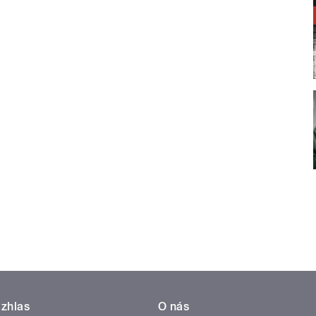
zhlas
O nás