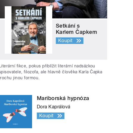
Setkání s
Karlem Čapkem
Koupit
Literární fikce, pokus přiblížit literární nadsázkou
spisovatele, filozofa, ale hlavně člověka Karla Čapka
trochu jinou formou.
Mariborská hypnóza
Dora Kaprálová
Koupit