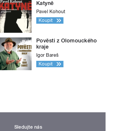
Katyně
Pavel Kohout
Koupit
Pověsti z Olomouckého
kraje
Igor Bareš
Koupit
Sledujte nás