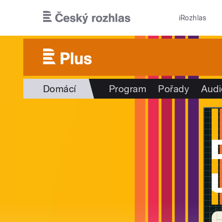
Přejít k hlavnímu obsahu
iRozhlas
Domácí
Program
Pořady
Audi