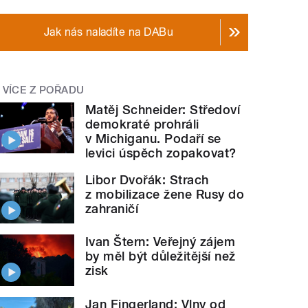
Jak nás naladíte na DABu
VÍCE Z POŘADU
Matěj Schneider: Středoví
demokraté prohráli
v Michiganu. Podaří se
levici úspěch zopakovat?
Libor Dvořák: Strach
z mobilizace žene Rusy do
zahraničí
Ivan Štern: Veřejný zájem
by měl být důležitější než
zisk
Jan Fingerland: Vlny od