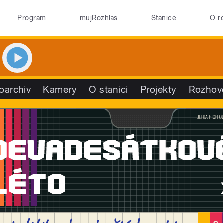
Program
mujRozhlas
Stanice
O r
oarchiv
Kamery
O stanici
Projekty
Rozhov