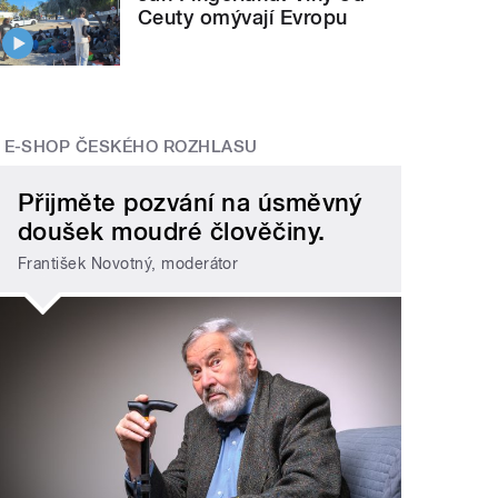
Ceuty omývají Evropu
E-SHOP ČESKÉHO ROZHLASU
Přijměte pozvání na úsměvný
doušek moudré člověčiny.
František Novotný, moderátor