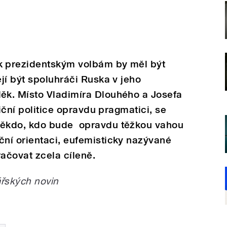
 prezidentským volbám by měl být
jí být spoluhráči Ruska v jeho
k. Místo Vladimíra Dlouhého a Josefa
niční politice opravdu pragmatici, se
ěkdo, kdo bude opravdu těžkou vahou
ní orientaci, eufemisticky nazývané
račovat zcela cíleně.
řských novin