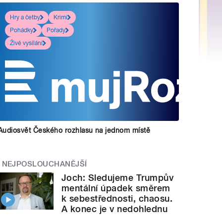
Hry a četby
Krimi
Pohádky
Pořady
Živé vysílání
Audiosvět Českého rozhlasu na jednom místě
NEJPOSLOUCHANĚJŠÍ
Joch: Sledujeme Trumpův
mentální úpadek směrem
k sebestřednosti, chaosu.
A konec je v nedohlednu