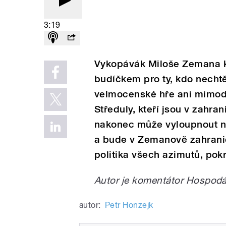
3:19
Vykopávák Miloše Zemana k
budíčkem pro ty, kdo nechtě
velmocenské hře ani mimodě
Středuly, kteří jsou v zahra
nakonec může vyloupnout n
a bude v Zemanově zahranič
politika všech azimutů, pok
Autor je komentátor Hospodá
autor:
Petr Honzejk