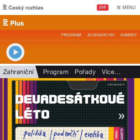
Přejít k hlavnímu obsahu
MENU
ŽIVĚ
PROGRAM
AUDIOARCHIV
KAMERY
Zahraniční
Program
Pořady
Více
…