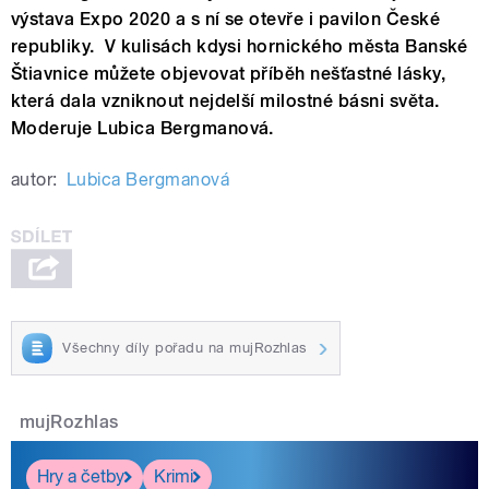
výstava Expo 2020 a s ní se otevře i pavilon České
republiky. V kulisách kdysi hornického města Banské
Štiavnice můžete objevovat příběh nešťastné lásky,
která dala vzniknout nejdelší milostné básni světa.
Moderuje Lubica Bergmanová.
autor:
Lubica Bergmanová
Všechny díly pořadu na mujRozhlas
mujRozhlas
Hry a četby
Krimi