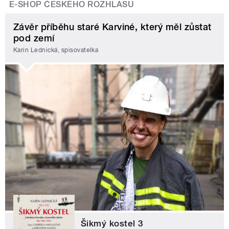
E-SHOP ČESKÉHO ROZHLASU
Závěr příběhu staré Karviné, který měl zůstat
pod zemí
Karin Lednická, spisovatelka
Šikmý kostel 3