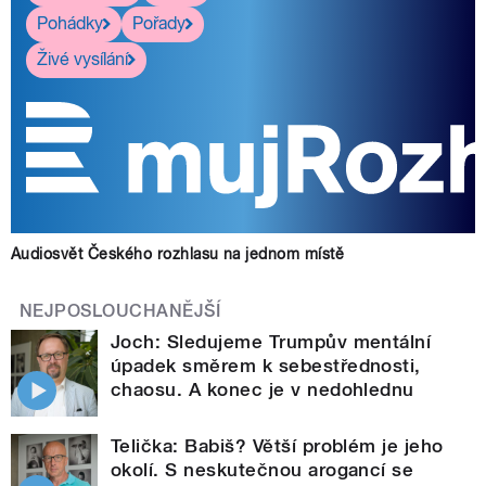
Pohádky
Pořady
Živé vysílání
Audiosvět Českého rozhlasu na jednom místě
NEJPOSLOUCHANĚJŠÍ
Joch: Sledujeme Trumpův mentální
úpadek směrem k sebestřednosti,
chaosu. A konec je v nedohlednu
Telička: Babiš? Větší problém je jeho
okolí. S neskutečnou arogancí se