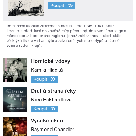
Koupit
Románová kronika ztraceného města - léta 1945–1961. Karin
Lednická předkládá do značné míry převratný, dosavadní paradigma
měnící obraz hornického regionu, jehož zahlazenou historii stále
překrývá tlustá vrstva mýtů a zakořeněných stereotypů o „černé
zemi a rudém kraji“.
Hornické vdovy
Kamila Hladká
Koupit
Druhá strana řeky
Nora Eckhardtová
Koupit
Vysoké okno
Raymond Chandler