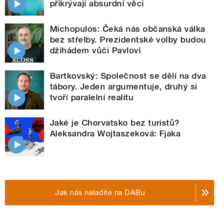
přikrývají absurdní věci
Michopulos: Čeká nás občanská válka
bez střelby. Prezidentské volby budou
džihádem vůči Pavlovi
Bartkovský: Společnost se dělí na dva
tábory. Jeden argumentuje, druhý si
tvoří paralelní realitu
Jaké je Chorvatsko bez turistů?
Aleksandra Wojtaszeková: Fjaka
Jak nás naladíte na DABu