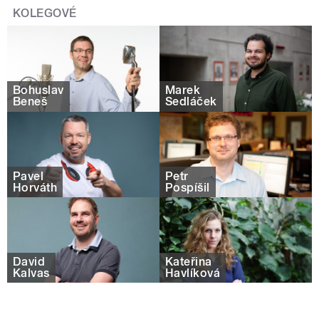
KOLEGOVÉ
Bohuslav
Marek
Beneš
Sedláček
Pavel
Petr
Horváth
Pospíšil
David
Kateřina
Kalvas
Havlíková