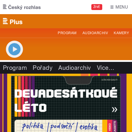
Přejít k hlavnímu obsahu
MENU
ŽIVĚ
PROGRAM
AUDIOARCHIV
KAMERY
Program
Pořady
Audioarchiv
Více
…