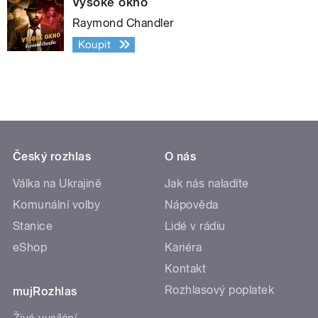
Vysoké okno
Raymond Chandler
Koupit
Český rozhlas
O nás
Válka na Ukrajině
Jak nás naladíte
Komunální volby
Nápověda
Stanice
Lidé v rádiu
eShop
Kariéra
Kontakt
Rozhlasový poplatek
mujRozhlas