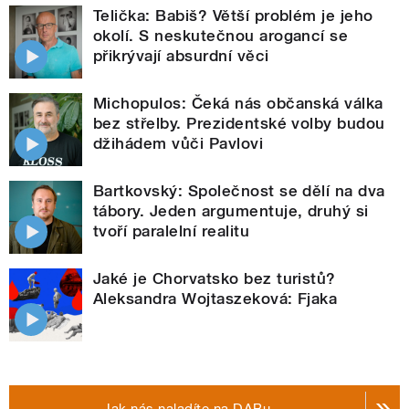
Telička: Babiš? Větší problém je jeho
okolí. S neskutečnou arogancí se
přikrývají absurdní věci
Michopulos: Čeká nás občanská válka
bez střelby. Prezidentské volby budou
džihádem vůči Pavlovi
Bartkovský: Společnost se dělí na dva
tábory. Jeden argumentuje, druhý si
tvoří paralelní realitu
Jaké je Chorvatsko bez turistů?
Aleksandra Wojtaszeková: Fjaka
Jak nás naladíte na DABu