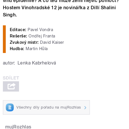
vlnu epidemie? A co teď může zemi nejvíc pomoct?
Hostem Vinohradské 12 je novinářka z Dillí Shalini
Singh.
Editace:
Pavel Vondra
Rešerše:
Ondřej Franta
Zvukový mistr:
David Kaiser
Hudba:
Martin Hůla
autor:
Lenka Kabrhelová
Všechny díly pořadu na mujRozhlas
mujRozhlas