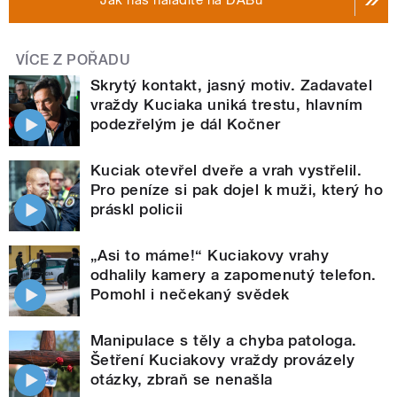
VÍCE Z POŘADU
Skrytý kontakt, jasný motiv. Zadavatel
vraždy Kuciaka uniká trestu, hlavním
podezřelým je dál Kočner
Kuciak otevřel dveře a vrah vystřelil.
Pro peníze si pak dojel k muži, který ho
práskl policii
„Asi to máme!“ Kuciakovy vrahy
odhalily kamery a zapomenutý telefon.
Pomohl i nečekaný svědek
Manipulace s těly a chyba patologa.
Šetření Kuciakovy vraždy provázely
otázky, zbraň se nenašla