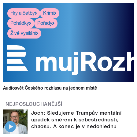
Hry a četby
Krimi
Pohádky
Pořady
Živé vysílání
Audiosvět Českého rozhlasu na jednom místě
NEJPOSLOUCHANĚJŠÍ
Joch: Sledujeme Trumpův mentální
úpadek směrem k sebestřednosti,
chaosu. A konec je v nedohlednu