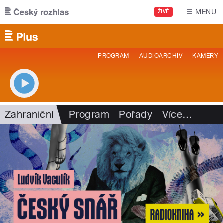
Přejít k hlavnímu obsahu
MENU
ŽIVĚ
PROGRAM
AUDIOARCHIV
KAMERY
Zahraniční
Program
Pořady
Více
…