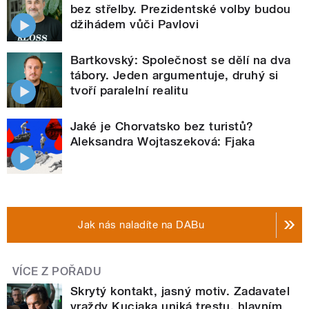
bez střelby. Prezidentské volby budou
džihádem vůči Pavlovi
Bartkovský: Společnost se dělí na dva
tábory. Jeden argumentuje, druhý si
tvoří paralelní realitu
Jaké je Chorvatsko bez turistů?
Aleksandra Wojtaszeková: Fjaka
Jak nás naladíte na DABu
VÍCE Z POŘADU
Skrytý kontakt, jasný motiv. Zadavatel
vraždy Kuciaka uniká trestu, hlavním