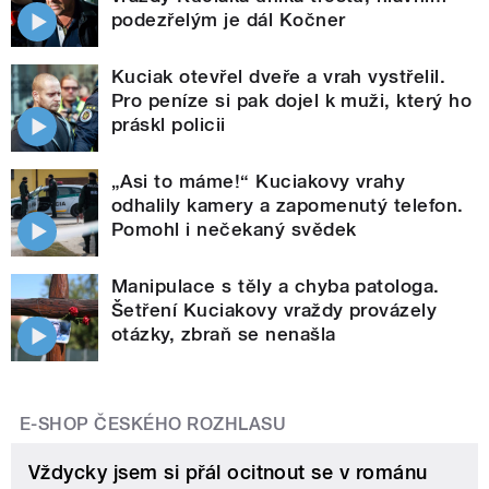
podezřelým je dál Kočner
Kuciak otevřel dveře a vrah vystřelil.
Pro peníze si pak dojel k muži, který ho
práskl policii
„Asi to máme!“ Kuciakovy vrahy
odhalily kamery a zapomenutý telefon.
Pomohl i nečekaný svědek
Manipulace s těly a chyba patologa.
Šetření Kuciakovy vraždy provázely
otázky, zbraň se nenašla
E-SHOP ČESKÉHO ROZHLASU
Vždycky jsem si přál ocitnout se v románu