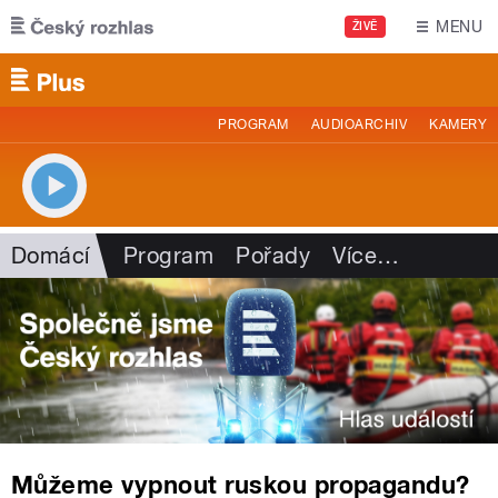
Přejít k hlavnímu obsahu
MENU
ŽIVĚ
PROGRAM
AUDIOARCHIV
KAMERY
Domácí
Program
Pořady
Více
…
Můžeme vypnout ruskou propagandu?