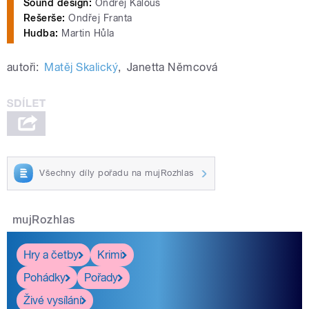
Sound design:
Ondřej Kalous
Rešerše:
Ondřej Franta
Hudba:
Martin Hůla
autoři:
Matěj Skalický
,
Janetta Němcová
Všechny díly pořadu na mujRozhlas
mujRozhlas
Hry a četby
Krimi
Pohádky
Pořady
Živé vysílání