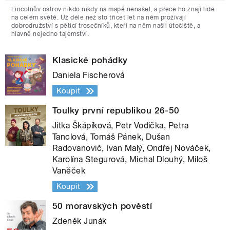
Lincolnův ostrov nikdo nikdy na mapě nenašel, a přece ho znají lidé
na celém světě. Už déle než sto třicet let na něm prožívají
dobrodružství s pěticí trosečníků, kteří na něm našli útočiště, a
hlavně nejedno tajemství.
Klasické pohádky
Daniela Fischerová
Koupit
Toulky první republikou 26-50
Jitka Škápíková, Petr Vodička, Petra
Tanclová, Tomáš Pánek, Dušan
Radovanovič, Ivan Malý, Ondřej Nováček,
Karolína Stegurová, Michal Dlouhý, Miloš
Vaněček
Koupit
50 moravských pověstí
Zdeněk Junák