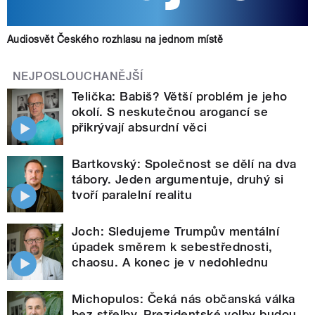
Audiosvět Českého rozhlasu na jednom místě
NEJPOSLOUCHANĚJŠÍ
Telička: Babiš? Větší problém je jeho
okolí. S neskutečnou arogancí se
přikrývají absurdní věci
Bartkovský: Společnost se dělí na dva
tábory. Jeden argumentuje, druhý si
tvoří paralelní realitu
Joch: Sledujeme Trumpův mentální
úpadek směrem k sebestřednosti,
chaosu. A konec je v nedohlednu
Michopulos: Čeká nás občanská válka
bez střelby. Prezidentské volby budou