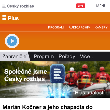
Přejít k hlavnímu obsahu
MENU
ŽIVĚ
PROGRAM
AUDIOARCHIV
KAMERY
Zahraniční
Program
Pořady
Více
…
Marián Kočner a jeho chapadla do