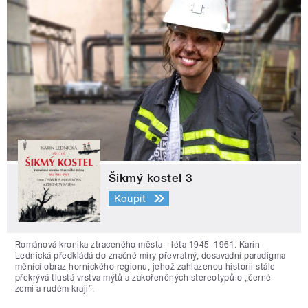
Šikmý kostel 3
Koupit
Románová kronika ztraceného města - léta 1945–1961. Karin
Lednická předkládá do značné míry převratný, dosavadní paradigma
měnící obraz hornického regionu, jehož zahlazenou historii stále
překrývá tlustá vrstva mýtů a zakořeněných stereotypů o „černé
zemi a rudém kraji“.