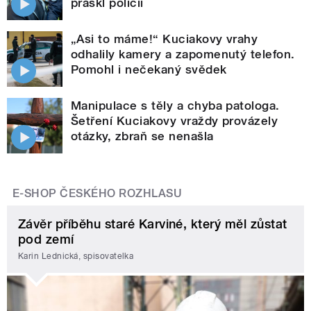
práskl policii
„Asi to máme!“ Kuciakovy vrahy
odhalily kamery a zapomenutý telefon.
Pomohl i nečekaný svědek
Manipulace s těly a chyba patologa.
Šetření Kuciakovy vraždy provázely
otázky, zbraň se nenašla
E-SHOP ČESKÉHO ROZHLASU
Závěr příběhu staré Karviné, který měl zůstat
pod zemí
Karin Lednická, spisovatelka