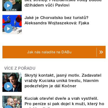
džihádem vůči Pavlovi
Jaké je Chorvatsko bez turistů?
Aleksandra Wojtaszeková: Fjaka
Jak nás naladíte na DABu
VÍCE Z POŘADU
Skrytý kontakt, jasný motiv. Zadavatel
vraždy Kuciaka uniká trestu, hlavním
podezřelým je dál Kočner
Kuciak otevřel dveře a vrah vystřelil.
Pro peníze si pak dojel k muži, který ho