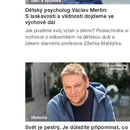
Děti a výchova
Dětský psycholog Václav Mertin:
S laskavostí a vlídností dojdeme ve
výchově dál
Jak posílíme svůj vztah s dětmi? Poslechněte si
rozhovor s odborníkem na dětskou duši a
žákem slavného profesora Zdeňka Matějčka.
31 minut
Historie
Svět je pestrý. Je důležité připomínat, co