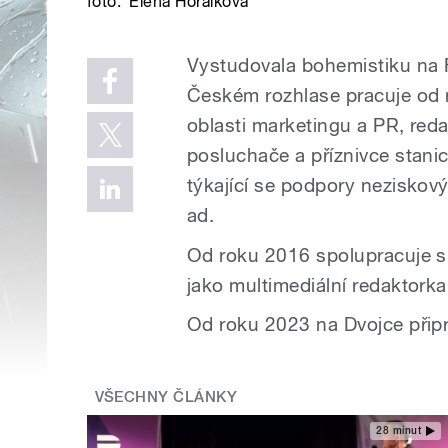
foto:
Elena Horálková
Vystudovala bohemistiku na Fi
Českém rozhlase pracuje od r
oblasti marketingu a PR, reda
posluchače a příznivce stanic
týkající se podpory neziskovýc
ad.
Od roku 2016 spolupracuje s
jako multimediální redaktorka
Od roku 2023 na Dvojce přip
VŠECHNY ČLÁNKY
28 minut