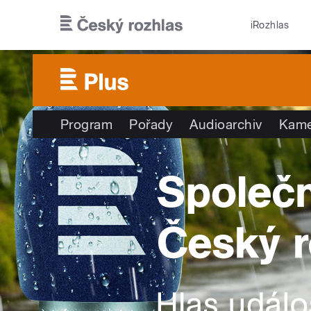
Přejít k hlavnímu obsahu
iRozhlas
Program
Pořady
Audioarchiv
Kame