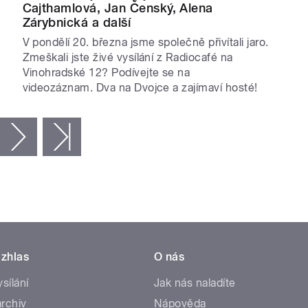
Cajthamlová, Jan Čenský, Alena
Zárybnická a další
V pondělí 20. března jsme společně přivítali jaro.
Zmeškali jste živé vysílání z Radiocafé na
Vinohradské 12? Podívejte se na
videozáznam. Dva na Dvojce a zajímaví hosté!
následující ›
poslední »
zhlas
O nás
ysílání
Jak nás naladíte
rchiv
Nápověda