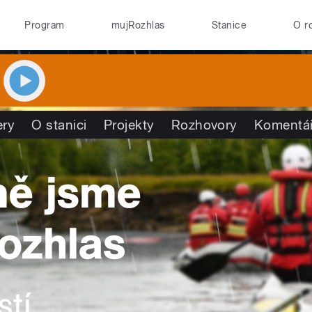
Program
mujRozhlas
Stanice
O r
ry
O stanici
Projekty
Rozhovory
Komentá