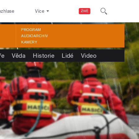
ozhlase
Více
ŽIVĚ
PROGRAM
AUDIOARCHIV
KAMERY
ře
Věda
Historie
Lidé
Video