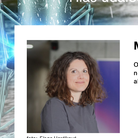
O
n
a