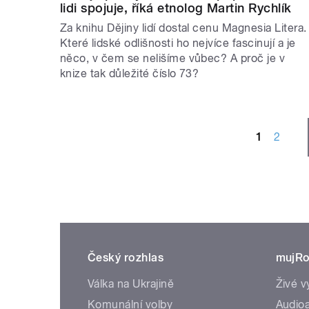
lidi spojuje, říká etnolog Martin Rychlík
Za knihu Dějiny lidí dostal cenu Magnesia Litera.
Které lidské odlišnosti ho nejvíce fascinují a je
něco, v čem se nelišíme vůbec? A proč je v
knize tak důležité číslo 73?
STRÁNKY
1
2
Český rozhlas
mujRo
Válka na Ukrajině
Živé v
Komunální volby
Audioa