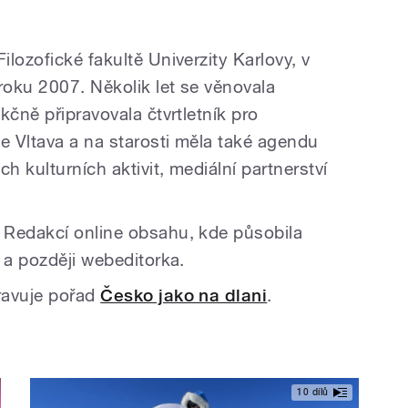
lozofické fakultě Univerzity Karlovy, v
oku 2007. Několik let se věnovala
kčně připravovala čtvrtletník pro
e Vltava a na starosti měla také agendu
h kulturních aktivit, mediální partnerství
 Redakcí online obsahu, kde působila
 a později webeditorka.
ravuje pořad
Česko jako na dlani
.
10 dílů