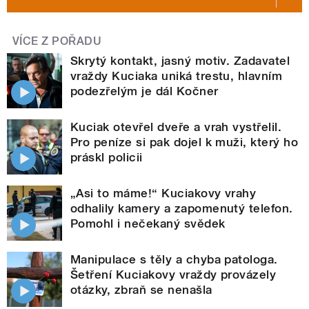
VÍCE Z POŘADU
Skrytý kontakt, jasný motiv. Zadavatel
vraždy Kuciaka uniká trestu, hlavním
podezřelým je dál Kočner
Kuciak otevřel dveře a vrah vystřelil.
Pro peníze si pak dojel k muži, který ho
práskl policii
„Asi to máme!“ Kuciakovy vrahy
odhalily kamery a zapomenutý telefon.
Pomohl i nečekaný svědek
Manipulace s těly a chyba patologa.
Šetření Kuciakovy vraždy provázely
otázky, zbraň se nenašla