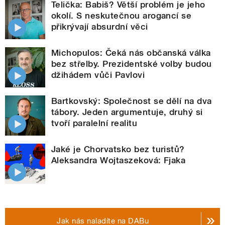
Telička: Babiš? Větší problém je jeho
okolí. S neskutečnou arogancí se
přikrývají absurdní věci
Michopulos: Čeká nás občanská válka
bez střelby. Prezidentské volby budou
džihádem vůči Pavlovi
Bartkovský: Společnost se dělí na dva
tábory. Jeden argumentuje, druhý si
tvoří paralelní realitu
Jaké je Chorvatsko bez turistů?
Aleksandra Wojtaszeková: Fjaka
Jak nás naladíte na DABu