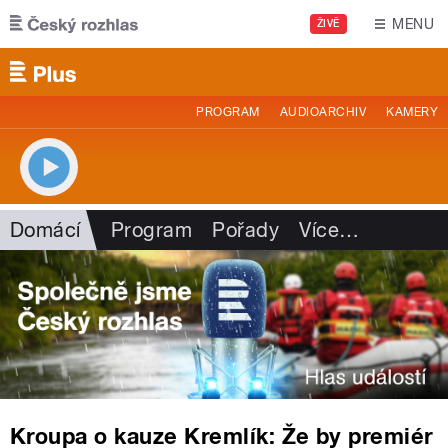
Přejít k hlavnímu obsahu
MENU
ŽIVĚ
PROGRAM
AUDIOARCHIV
KAMERY
Domácí
Program
Pořady
Více
…
Kroupa o kauze Kremlík: Že by premiér