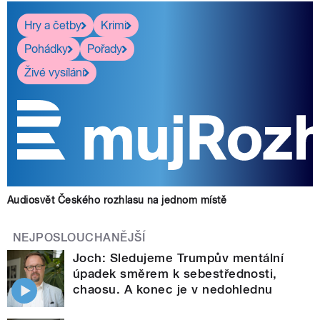
Hry a četby
Krimi
Pohádky
Pořady
Živé vysílání
Audiosvět Českého rozhlasu na jednom místě
NEJPOSLOUCHANĚJŠÍ
Joch: Sledujeme Trumpův mentální
úpadek směrem k sebestřednosti,
chaosu. A konec je v nedohlednu