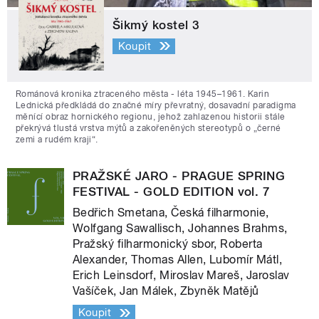
Šikmý kostel 3
Koupit
Románová kronika ztraceného města - léta 1945–1961. Karin
Lednická předkládá do značné míry převratný, dosavadní paradigma
měnící obraz hornického regionu, jehož zahlazenou historii stále
překrývá tlustá vrstva mýtů a zakořeněných stereotypů o „černé
zemi a rudém kraji“.
PRAŽSKÉ JARO - PRAGUE SPRING
FESTIVAL - GOLD EDITION vol. 7
Bedřich Smetana, Česká filharmonie,
Wolfgang Sawallisch, Johannes Brahms,
Pražský filharmonický sbor, Roberta
Alexander, Thomas Allen, Lubomír Mátl,
Erich Leinsdorf, Miroslav Mareš, Jaroslav
Vašíček, Jan Málek, Zbyněk Matějů
Koupit