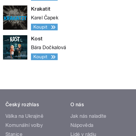
Krakatit
Karel Čapek
Koupit
Kost
Bára Dočkalová
Koupit
Český rozhlas
O nás
Válka na Ukrajině
Jak nás naladíte
Komunální volby
Nápověda
Stanice
Lidé v rádiu