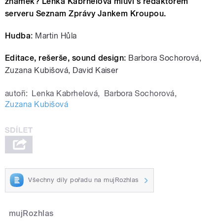
známek? Lenka Kabrhelová mluví s redaktorem
serveru Seznam Zprávy Jankem Kroupou.
Hudba
:
Martin Hůla
Editace, rešerše, sound design
:
Barbora Sochorová,
Zuzana Kubišová, David Kaiser
autoři:
Lenka Kabrhelová
,
Barbora Sochorová
,
Zuzana Kubišová
Všechny díly pořadu na mujRozhlas
mujRozhlas