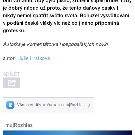
onu variantu. Aby bylo jasno, zrušení superhrubé mzdy
je dobrý nápad už proto, že tento daňový paskvil
nikdy neměl spatřit světlo světa. Bohužel vysvětlování
v podání české vlády víc než co jiného připomíná
grotesku.
Autorka je komentátorka Hospodářských novin
autor:
Julie Hrstková
Všechny díly pořadu na mujRozhlas
mujRozhlas