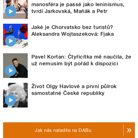
manosféra je passé jako leninismus,
tvrdí Jarkovská, Maňák a Petr
Jaké je Chorvatsko bez turistů?
Aleksandra Wojtaszeková: Fjaka
Pavel Kortan: Čtyřicítka mě naučila, že
už nemusím být pořád k dispozici
Život Olgy Havlové a první půlrok
samostatné České republiky
Jak nás naladíte na DABu