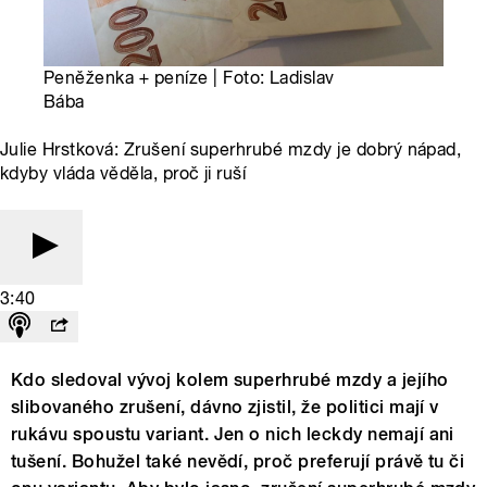
Peněženka + peníze | Foto: Ladislav
Bába
Julie Hrstková: Zrušení superhrubé mzdy je dobrý nápad,
kdyby vláda věděla, proč ji ruší
3:40
Kdo sledoval vývoj kolem superhrubé mzdy a jejího
slibovaného zrušení, dávno zjistil, že politici mají v
rukávu spoustu variant. Jen o nich leckdy nemají ani
tušení. Bohužel také nevědí, proč preferují právě tu či