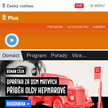
Přejít k hlavnímu obsahu
MENU
ŽIVĚ
PROGRAM
AUDIOARCHIV
KAMERY
Domácí
Program
Pořady
Více
…