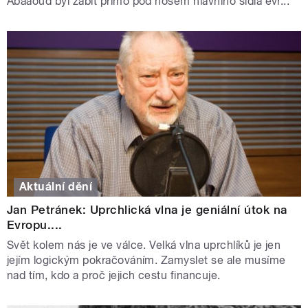
Abaaoud byl zabit přímo pod nosem hlavního sídla evr...
Aktuální dění
Jan Petránek: Uprchlická vlna je geniální útok na
Evropu....
Svět kolem nás je ve válce. Velká vlna uprchlíků je jen
jejím logickým pokračováním. Zamyslet se ale musíme
nad tím, kdo a proč jejich cestu financuje.