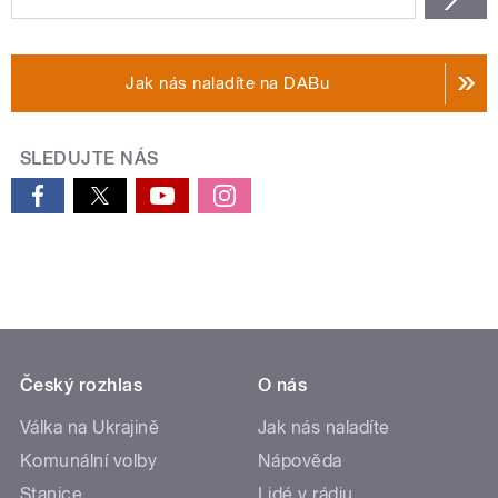
Jak nás naladíte na DABu
SLEDUJTE NÁS
Český rozhlas
O nás
Válka na Ukrajině
Jak nás naladíte
Komunální volby
Nápověda
Stanice
Lidé v rádiu