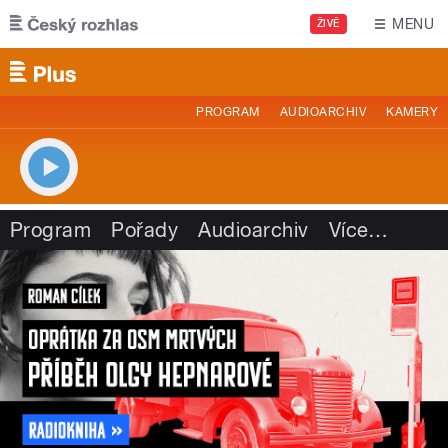
Přejít k hlavnímu obsahu
MENU
ŽIVĚ
PROGRAM
AUDIOARCHIV
KAMERY
Program
Pořady
Audioarchiv
Více
…