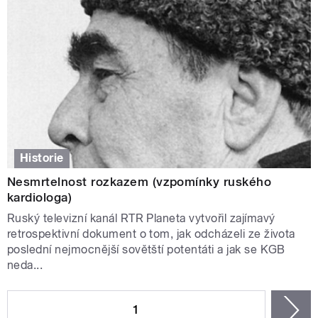
Historie
Nesmrtelnost rozkazem (vzpomínky ruského
kardiologa)
Ruský televizní kanál RTR Planeta vytvořil zajímavý
retrospektivní dokument o tom, jak odcházeli ze života
poslední nejmocnější sovětští potentáti a jak se KGB
neda...
STRÁNKY
1
n