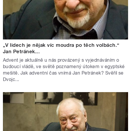
„V lidech je nějak víc moudra po těch volbách.“
Jan Petránek...
Advent je aktuálně u nás provázený s vyjednáváním o
budoucí vládě, ve světě poznamený útokem v egyptské
mešitě. Jak adventní čas vnímá Jan Petránek? Svěřil se
Dvojc...