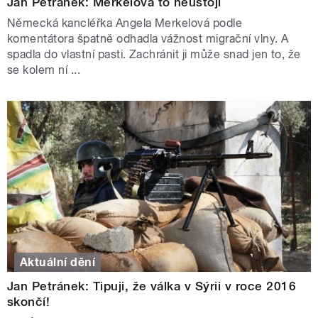
Jan Petránek: Merkelová to neustojí
Německá kancléřka Angela Merkelová podle
komentátora špatně odhadla vážnost migrační vlny. A
spadla do vlastní pasti. Zachránit ji může snad jen to, že
se kolem ní ...
Aktuální dění
Jan Petránek: Tipuji, že válka v Sýrii v roce 2016
skončí!