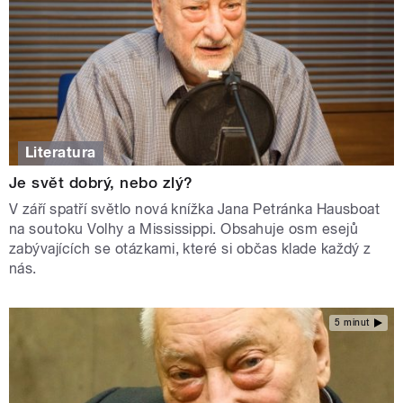
Literatura
Je svět dobrý, nebo zlý?
V září spatří světlo nová knížka Jana Petránka Hausboat
na soutoku Volhy a Mississippi. Obsahuje osm esejů
zabývajících se otázkami, které si občas klade každý z
nás.
5 minut