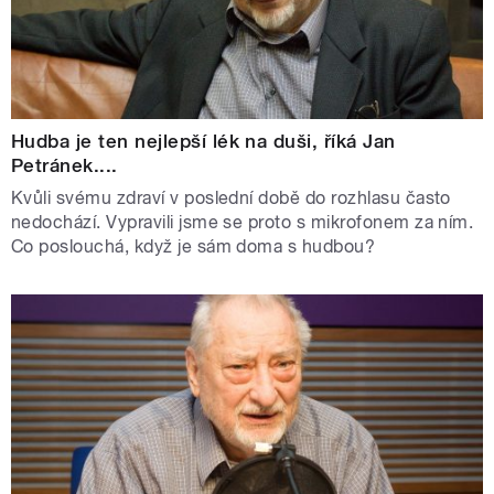
Hudba je ten nejlepší lék na duši, říká Jan
Petránek....
Kvůli svému zdraví v poslední době do rozhlasu často
nedochází. Vypravili jsme se proto s mikrofonem za ním.
Co poslouchá, když je sám doma s hudbou?