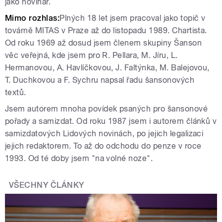
jako novinář.
Mimo rozhlas:
Plných 18 let jsem pracoval jako topič v
továrně MITAS v Praze až do listopadu 1989. Chartista.
Od roku 1969 až dosud jsem členem skupiny Šanson
věc veřejná, kde jsem pro R. Pellara, M. Jíru, L.
Hermanovou, A. Havlíčkovou, J. Faltýnka, M. Balejovou,
T. Duchkovou a F. Sychru napsal řadu šansonových
textů.
Jsem autorem mnoha povídek psaných pro šansonové
pořady a samizdat. Od roku 1987 jsem i autorem článků v
samizdatových Lidových novinách, po jejich legalizaci
jejich redaktorem. To až do odchodu do penze v roce
1993. Od té doby jsem "na volné noze".
VŠECHNY ČLÁNKY