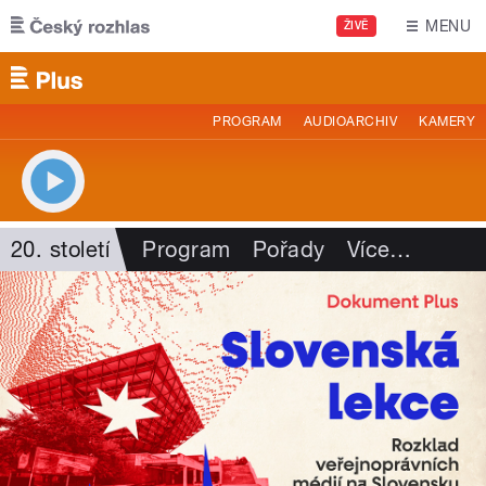
Přejít k hlavnímu obsahu
MENU
ŽIVĚ
PROGRAM
AUDIOARCHIV
KAMERY
20. století
Program
Pořady
Více
…