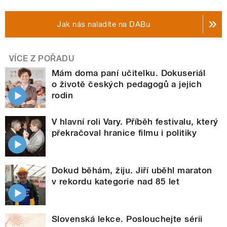
Jak nás naladíte na DABu
VÍCE Z POŘADU
Mám doma paní učitelku. Dokuseriál
o životě českých pedagogů a jejich
rodin
V hlavní roli Vary. Příběh festivalu, který
překračoval hranice filmu i politiky
Dokud běhám, žiju. Jiří uběhl maraton
v rekordu kategorie nad 85 let
Slovenská lekce. Poslouchejte sérii