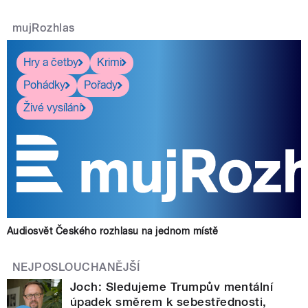
mujRozhlas
Hry a četby
Krimi
Pohádky
Pořady
Živé vysílání
Audiosvět Českého rozhlasu na jednom místě
NEJPOSLOUCHANĚJŠÍ
Joch: Sledujeme Trumpův mentální
úpadek směrem k sebestřednosti,