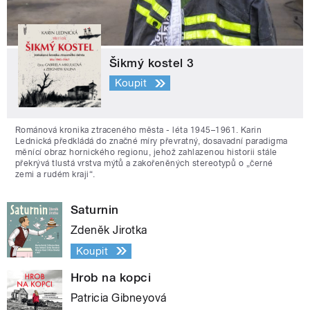
Šikmý kostel 3
Koupit
Románová kronika ztraceného města - léta 1945–1961. Karin
Lednická předkládá do značné míry převratný, dosavadní paradigma
měnící obraz hornického regionu, jehož zahlazenou historii stále
překrývá tlustá vrstva mýtů a zakořeněných stereotypů o „černé
zemi a rudém kraji“.
Saturnin
Zdeněk Jirotka
Koupit
Hrob na kopci
Patricia Gibneyová