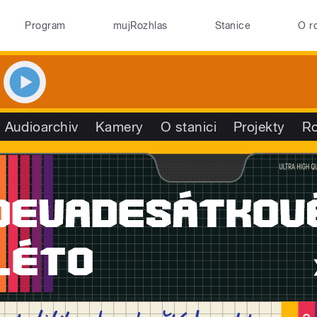
Program
mujRozhlas
Stanice
O r
Audioarchiv
Kamery
O stanici
Projekty
R