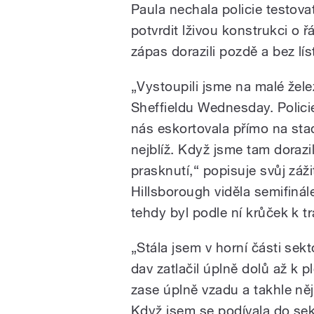
Paula nechala policie testov
potvrdit lživou konstrukci o ř
zápas dorazili pozdě a bez lís
„Vystoupili jsme na malé žele
Sheffieldu Wednesday. Polici
nás eskortovala přímo na sta
nejblíž. Když jsme tam dorazili,
prasknutí,“ popisuje svůj záž
Hillsborough viděla semifin
tehdy byl podle ní krůček k tr
„Stála jsem v horní části sek
dav zatlačil úplně dolů až k p
zase úplně vzadu a takhle ně
Když jsem se podívala do sek