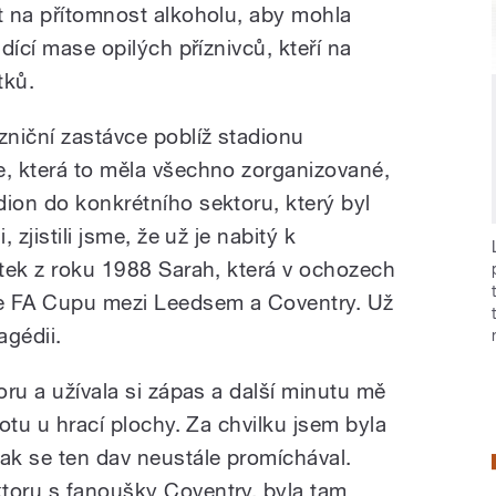
at na přítomnost alkoholu, aby mohla
ádící mase opilých příznivců, kteří na
tků.
zniční zastávce poblíž stadionu
e, která to měla všechno zorganizované,
dion do konkrétního sektoru, který byl
 zjistili jsme, že už je nabitý k
itek z roku 1988 Sarah, která v ochozech
ále FA Cupu mezi Leedsem a Coventry. Už
agédii.
toru a užívala si zápas a další minutu mě
lotu u hrací plochy. Za chvilku jsem byla
jak se ten dav neustále promíchával.
toru s fanoušky Coventry, byla tam