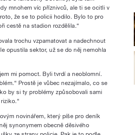
y mnohem víc příznivců, ale ti se ocitli v
to, že se to policii hodilo. Bylo to pro
ři cestě na stadion rozdělila.“
bovala trochu vzpamatovat a nadechnout
le opustila sektor, už se do něj nemohla
ájem mi pomoct. Byli tvrdí a neoblomní.
oblém.“ Prostě je vůbec nezajímalo, co se
jako by si ty problémy způsobovali sami
riziko.“
ovým novinářem, který píše pro deník
pro něj synonymem obecně děsivého
šky ze strany policie. Pak je to podle