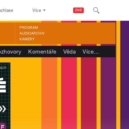
ozhlase
Více
ŽIVĚ
PROGRAM
AUDIOARCHIV
KAMERY
ozhovory
Komentáře
Věda
Více
…