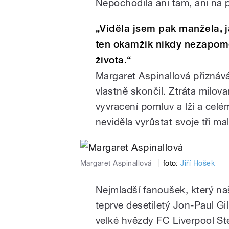
Nepochodila ani tam, ani na po
„Viděla jsem pak manžela, j
ten okamžik nikdy nezapome
života.“
Margaret Aspinallová přiznáv
vlastně skončil. Ztráta milov
vyvracení pomluv a lží a celém
neviděla vyrůstat svoje tři mal
Margaret Aspinallová
|
foto:
Jiří Hošek
Nejmladší fanoušek, který na
teprve desetiletý Jon-Paul G
velké hvězdy FC Liverpool St