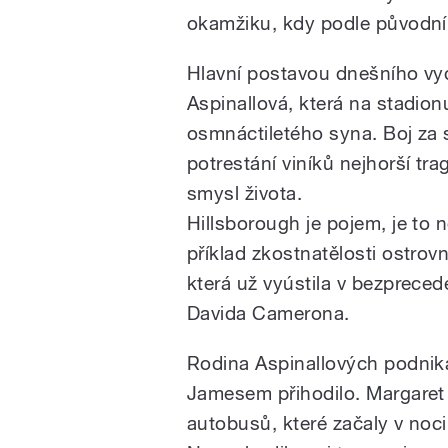
okamžiku, kdy podle původní 
Hlavní postavou dnešního vy
Aspinallová, která na stadio
osmnáctiletého syna. Boj za 
potrestání viníků nejhorší tra
smysl života.
Hillsborough je pojem, je to n
příklad zkostnatělosti ostro
která už vyústila v bezprec
Davida Camerona.
Rodina Aspinallových podnikal
Jamesem přihodilo. Margaret
autobusů, které začaly v noci 