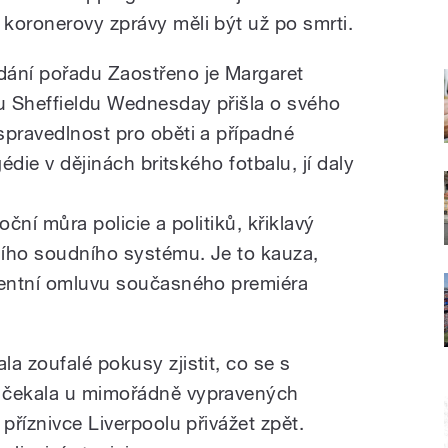
koronerovy zprávy měli být už po smrti.
dání pořadu Zaostřeno je Margaret
nu Sheffieldu Wednesday přišla o svého
spravedlnost pro oběti a případné
gédie v dějinách britského fotbalu, jí daly
oční můra policie a politiků, křiklavý
vního soudního systému. Je to kauza,
edentní omluvu současného premiéra
a zoufalé pokusy zjistit, co se s
 čekala u mimořádně vypravených
příznivce Liverpoolu přivážet zpět.