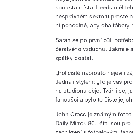
spousta místa. Leeds měl tehd
nesprávném sektoru prostě pro
ni pohodlné, aby oba tábory p
Sarah se po první půli potře
čerstvého vzduchu. Jakmile a
zpátky dostat.
„Policisté naprosto nejevili z
Jednali stylem: „To je váš pr
na stadionu děje. Tvářili se, 
fanoušci a bylo to čistě jejich 
John Cross je známým fotbal
Daily Mirror. 80. léta jsou 
zacházení s fotbalovými fanou