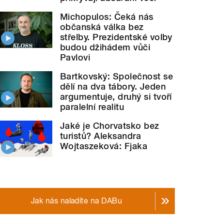
Michopulos: Čeká nás
občanská válka bez
střelby. Prezidentské volby
budou džihádem vůči
Pavlovi
Bartkovský: Společnost se
dělí na dva tábory. Jeden
argumentuje, druhý si tvoří
paralelní realitu
Jaké je Chorvatsko bez
turistů? Aleksandra
Wojtaszeková: Fjaka
Jak nás naladíte na DABu