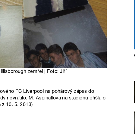
llsborough zemřel | Foto: Jiří
balového FC Liverpool na pohárový zápas do
y nevrátilo. M. Aspinallová na stadionu přišla o
a z 10. 5. 2013)