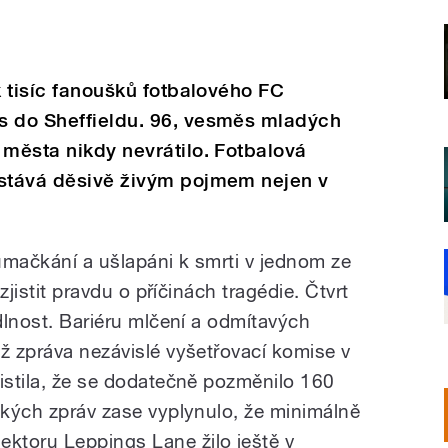
k tisíc fanoušků fotbalového FC
s do Sheffieldu. 96, vesměs mladých
 města nikdy nevrátilo. Fotbalová
ůstává děsivě živým pojmem nejen v
 umačkání a ušlapáni k smrti v jednom ze
 zjistit pravdu o příčinách tragédie. Čtvrt
edlnost. Bariéru mlčení a odmítavých
ž zpráva nezávislé vyšetřovací komise v
jistila, že se dodatečně pozměnilo 160
řských zpráv zase vyplynulo, že minimálně
ktoru Leppings Lane žilo ještě v