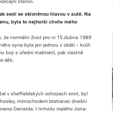
licejní stanici.
ak sedí se skloněnou hlavou v autě. Na
nu, byla to nejhorší chvíle mého
á, že normální život pro ni 15.dubna 1989
aného syna byla jen jednou z obětí – kvůli
u boji s úřední mašinérií, pak vlastně
é děti.
šel v sheffieldských ochozech smrt, byl
ilhooley, mimochodem bratranec dnešní
evena Gerrarda. I mrtvolu malého Jona-