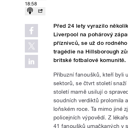
18:58
Před 24 lety vyrazilo několi
Liverpool na pohárový zápa
příznivců, se už do rodného
tragédie na Hillsborough z
britské fotbalové komunitě.
Příbuzní fanoušků, kteří byli
sektorů, se čtvrt století snaží
století marně usilují o sprav
soudních verdiktů prolomila a
loňském roce. Ta mimo jiné z
policejních výpovědí. Z léka
41 fanoušků umačkaných v se