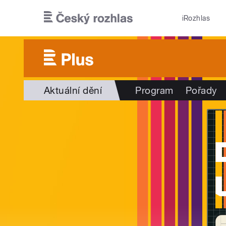
Přejít k hlavnímu obsahu
iRozhlas
Aktuální dění
Program
Pořady