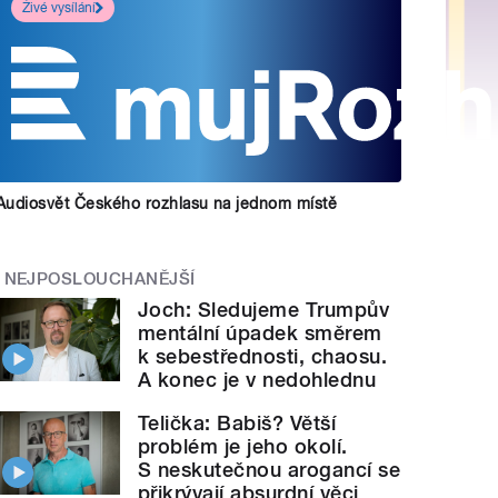
Živé vysílání
Audiosvět Českého rozhlasu na jednom místě
NEJPOSLOUCHANĚJŠÍ
Joch: Sledujeme Trumpův
mentální úpadek směrem
k sebestřednosti, chaosu.
A konec je v nedohlednu
Telička: Babiš? Větší
problém je jeho okolí.
S neskutečnou arogancí se
přikrývají absurdní věci