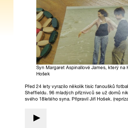
Syn Margaret Aspinallové James, který na Hi
Hošek
Před 24 lety vyrazilo několik tisíc fanoušků fot
Sheffieldu. 96 mladých příznivců se už domů nikd
svého 18letého syna. Připravil Jiří Hošek. (repríz