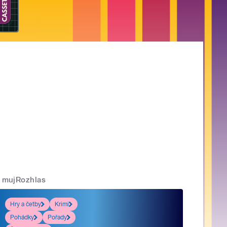
mujRozhlas
Hry a četby
Krimi
Pohádky
Pořady