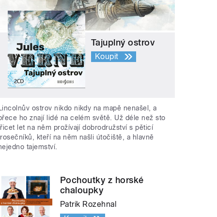
Tajuplný ostrov
Koupit
Lincolnův ostrov nikdo nikdy na mapě nenašel, a
přece ho znají lidé na celém světě. Už déle než sto
třicet let na něm prožívají dobrodružství s pěticí
trosečníků, kteří na něm našli útočiště, a hlavně
nejedno tajemství.
Pochoutky z horské
chaloupky
Patrik Rozehnal