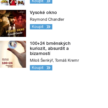
Koupit
Vysoké okno
Raymond Chandler
Koupit
100+24 brněnských
kuriozit, absurdit a
bizarností
Miloš Šenkýř, Tomáš Kremr
Koupit