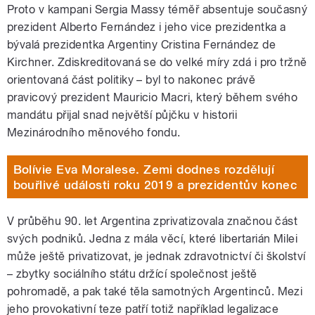
Proto v kampani Sergia Massy téměř absentuje současný
prezident Alberto Fernández i jeho vice prezidentka a
bývalá prezidentka Argentiny Cristina Fernández de
Kirchner. Zdiskreditovaná se do velké míry zdá i pro tržně
orientovaná část politiky – byl to nakonec právě
pravicový prezident Mauricio Macri, který během svého
mandátu přijal snad největší půjčku v historii
Mezinárodního měnového fondu.
Bolívie Eva Moralese. Zemi dodnes rozdělují
bouřlivé události roku 2019 a prezidentův konec
V průběhu 90. let Argentina zprivatizovala značnou část
svých podniků. Jedna z mála věcí, které libertarián Milei
může ještě privatizovat, je jednak zdravotnictví či školství
– zbytky sociálního státu držící společnost ještě
pohromadě, a pak také těla samotných Argentinců. Mezi
jeho provokativní teze patří totiž například legalizace