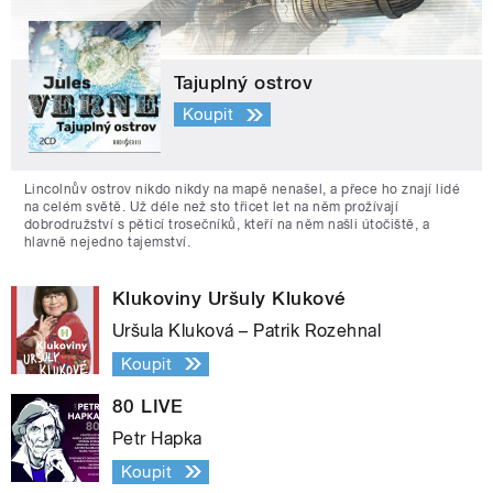
Tajuplný ostrov
Koupit
Lincolnův ostrov nikdo nikdy na mapě nenašel, a přece ho znají lidé
na celém světě. Už déle než sto třicet let na něm prožívají
dobrodružství s pěticí trosečníků, kteří na něm našli útočiště, a
hlavně nejedno tajemství.
Klukoviny Uršuly Klukové
Uršula Kluková – Patrik Rozehnal
Koupit
80 LIVE
Petr Hapka
Koupit