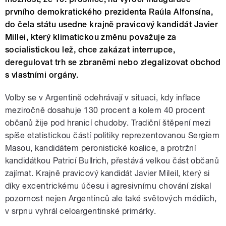
prvního demokratického prezidenta Raúla Alfonsína,
do čela státu usedne krajně pravicový kandidát Javier
Millei, který klimatickou změnu považuje za
socialistickou lež, chce zakázat interrupce,
deregulovat trh se zbraněmi nebo zlegalizovat obchod
s vlastními orgány.
Volby se v Argentině odehrávají v situaci, kdy inflace
meziročně dosahuje 130 procent a kolem 40 procent
občanů žije pod hranicí chudoby. Tradiční štěpení mezi
spíše etatistickou částí politiky reprezentovanou Sergiem
Masou, kandidátem peronistické koalice, a protržní
kandidátkou Patricí Bullrich, přestává velkou část občanů
zajímat. Krajně pravicový kandidát Javier Mileil, který si
díky excentrickému účesu i agresivnímu chování získal
pozornost nejen Argentinců ale také světových médiích,
v srpnu vyhrál celoargentinské primárky.