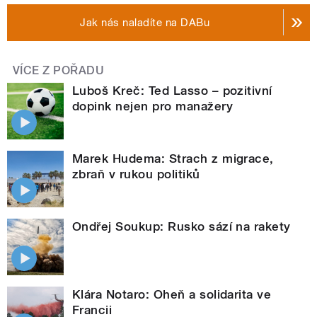
Jak nás naladíte na DABu
VÍCE Z POŘADU
Luboš Kreč: Ted Lasso – pozitivní
dopink nejen pro manažery
Marek Hudema: Strach z migrace,
zbraň v rukou politiků
Ondřej Soukup: Rusko sází na rakety
Klára Notaro: Oheň a solidarita ve
Francii