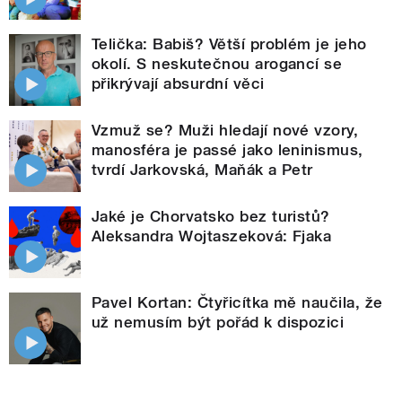
Telička: Babiš? Větší problém je jeho
okolí. S neskutečnou arogancí se
přikrývají absurdní věci
Vzmuž se? Muži hledají nové vzory,
manosféra je passé jako leninismus,
tvrdí Jarkovská, Maňák a Petr
Jaké je Chorvatsko bez turistů?
Aleksandra Wojtaszeková: Fjaka
Pavel Kortan: Čtyřicítka mě naučila, že
už nemusím být pořád k dispozici