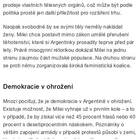
prodeje vlastních tělesných orgánů, což může být podle
politika prostě jen další příležitost pro rozšíření trhu.
Naopak svobodně by se svými těly neměly nakládat
ženy. Milei chce postavit mimo zákon umělé přerušení
těhotenství, které si Argentinky prosadily teprve před pár
lety. Právě misogynní rétorikou dokázal Milei na jednu
stranu zaujmou část mužské populace. Na druhou stranu
se proti němu zorganizovala široká feministická koalice.
Demokracie v ohrožení
Mnozí pociťují, že je demokracie v Argentině v ohrožení.
Existuje možnost, že Milei vyhraje už v prvním kole – a to
v případě, že by získal více než 45 procent hlasů nebo 40
procent s desetiprocentním náskokem. Poznámky o
větším zapojení armády v případě protestů působí v zemi,