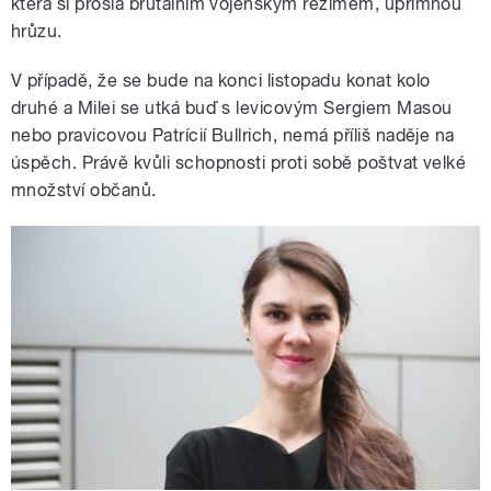
která si prošla brutálním vojenským režimem, upřímnou
hrůzu.
V případě, že se bude na konci listopadu konat kolo
druhé a Milei se utká buď s levicovým Sergiem Masou
nebo pravicovou Patrícií Bullrich, nemá příliš naděje na
úspěch. Právě kvůli schopnosti proti sobě poštvat velké
množství občanů.