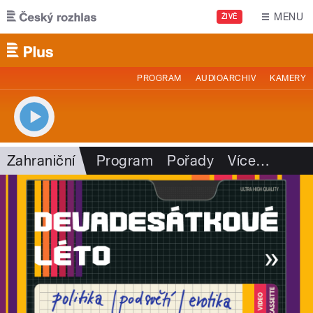
Přejít k hlavnímu obsahu
MENU
ŽIVĚ
PROGRAM
AUDIOARCHIV
KAMERY
Zahraniční
Program
Pořady
Více
…