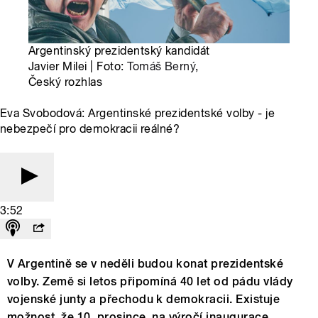
Argentinský prezidentský kandidát
Javier Milei | Foto:
Tomáš Berný
,
Český rozhlas
Eva Svobodová: Argentinské prezidentské volby - je
nebezpečí pro demokracii reálné?
3:52
V Argentině se v neděli budou konat prezidentské
volby. Země si letos připomíná 40 let od pádu vlády
vojenské junty a přechodu k demokracii. Existuje
možnost, že 10. prosince, na výročí inaugurace