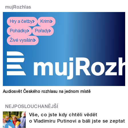
mujRozhlas
Hry a četby
Krimi
Pohádky
Pořady
Živé vysílání
Audiosvět Českého rozhlasu na jednom místě
NEJPOSLOUCHANĚJŠÍ
Vše, co jste kdy chtěli vědět
o Vladimiru Putinovi a báli jste se zeptat