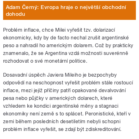
Adam Černý: Evropa hraje o největší obchodní
dohodu
Problém inflace, chce Milei vyřešit tzv. dolarizací
ekonomicky, kdy by de facto nechal zrušit argentinské
peso a nahradil ho americkým dolarem. Což by prakticky
znamenalo, že se Argentina vzdá možnosti suverénně
rozhodovat o své monetární politice.
Dosavadní úspěch Javiera Mileiho je bezpochyby
odpovědí na neschopnost vyřešit problém stále rostoucí
inflace, mezi jejíž příčiny patří opakované devalvování
pesa nebo půjčky v amerických dolarech, které
vzhledem ke kondici argentinské měny a stagnaci
ekonomiky není země s to splácet. Peronistické, kteří v
zemi během posledních desetiletím nebyli schopni
problém inflace vyřešit, se zdají být zdiskreditování.