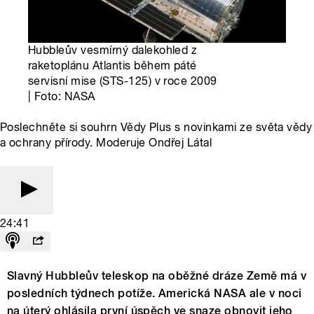
Hubbleův vesmírný dalekohled z
raketoplánu Atlantis během páté
servisní mise (STS-125) v roce 2009
| Foto: NASA
Poslechněte si souhrn Vědy Plus s novinkami ze světa vědy
a ochrany přírody. Moderuje Ondřej Látal
24:41
Slavný Hubbleův teleskop na oběžné dráze Země má v
posledních týdnech potíže. Americká NASA ale v noci
na úterý ohlásila první úspěch ve snaze obnovit jeho