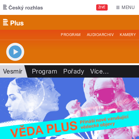
Přejít k hlavnímu obsahu
MENU
ŽIVĚ
PROGRAM
AUDIOARCHIV
KAMERY
Vesmír
Program
Pořady
Více
…