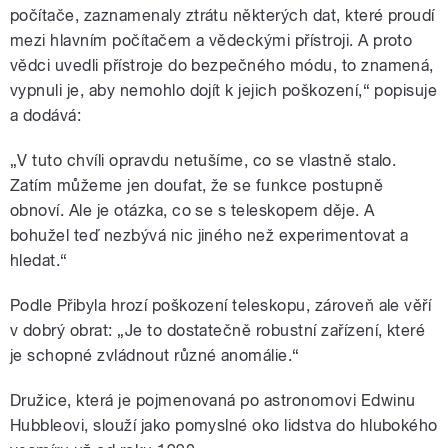
počítače, zaznamenaly ztrátu některých dat, které proudí
mezi hlavním počítačem a vědeckými přístroji. A proto
vědci uvedli přístroje do bezpečného módu, to znamená,
vypnuli je, aby nemohlo dojít k jejich poškození,“ popisuje
a dodává:
„V tuto chvíli opravdu netušíme, co se vlastně stalo.
Zatím můžeme jen doufat, že se funkce postupně
obnoví. Ale je otázka, co se s teleskopem děje. A
bohužel teď nezbývá nic jiného než experimentovat a
hledat.“
Podle Přibyla hrozí poškození teleskopu, zároveň ale věří
v dobrý obrat:
„Je to dostatečně robustní zařízení, které
je schopné zvládnout různé anomálie.“
Družice, která je pojmenovaná po astronomovi Edwinu
Hubbleovi, slouží jako pomyslné oko lidstva do hlubokého