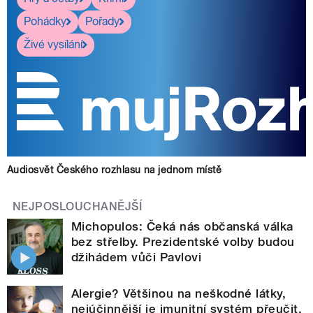
Pohádky
Pořady
Živé vysílání
Audiosvět Českého rozhlasu na jednom místě
NEJPOSLOUCHANĚJŠÍ
Michopulos: Čeká nás občanská válka
bez střelby. Prezidentské volby budou
džihádem vůči Pavlovi
Alergie? Většinou na neškodné látky,
nejúčinnější je imunitní systém přeučit,