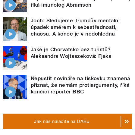
říká imunolog Abramson
Joch: Sledujeme Trumpův mentální
úpadek směrem k sebestřednosti,
chaosu. A konec je v nedohlednu
Jaké je Chorvatsko bez turistů?
Aleksandra Wojtaszeková: Fjaka
Nepustit novináře na tiskovku znamená
přiznat, že nemám protiargumenty, říká
končící reportér BBC
Jak nás naladíte na DABu