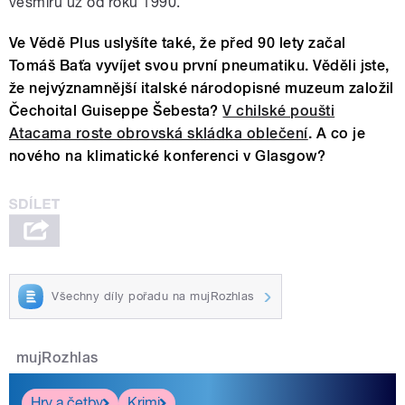
vesmíru už od roku 1990.
Ve Vědě Plus uslyšíte také, že před 90 lety začal
Tomáš Baťa vyvíjet svou první pneumatiku. Věděli jste,
že nejvýznamnější italské národopisné muzeum založil
Čechoital Guiseppe Šebesta?
V chilské poušti
Atacama roste obrovská skládka oblečení
. A co je
nového na klimatické konferenci v Glasgow?
Všechny díly pořadu na mujRozhlas
mujRozhlas
Hry a četby
Krimi