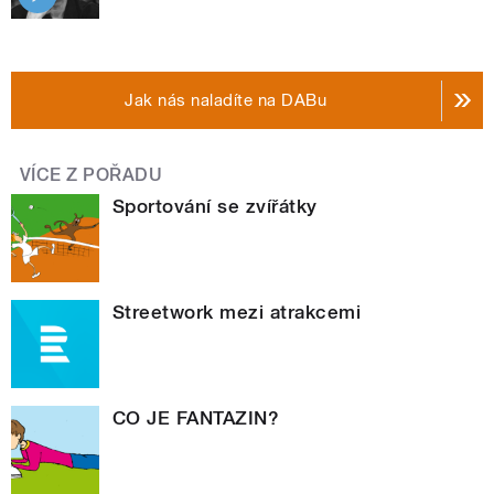
Jak nás naladíte na DABu
VÍCE Z POŘADU
Sportování se zvířátky
Streetwork mezi atrakcemi
CO JE FANTAZIN?