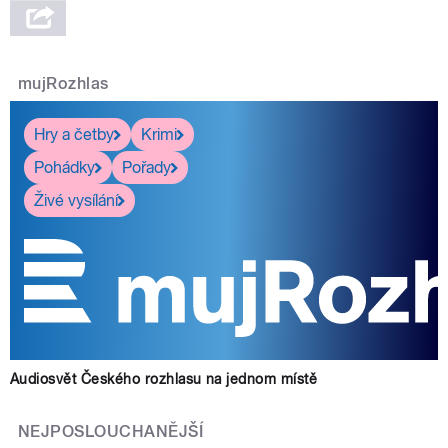
mujRozhlas
Hry a četby
Krimi
Pohádky
Pořady
Živé vysílání
Audiosvět Českého rozhlasu na jednom místě
NEJPOSLOUCHANĚJŠÍ