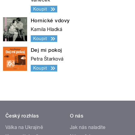
Koupit
Hornické vdovy
Kamila Hladká
Koupit
Dej mi pokoj
Petra Štarková
Koupit
Český rozhlas
O nás
Válka na Ukrajině
Jak nás naladíte