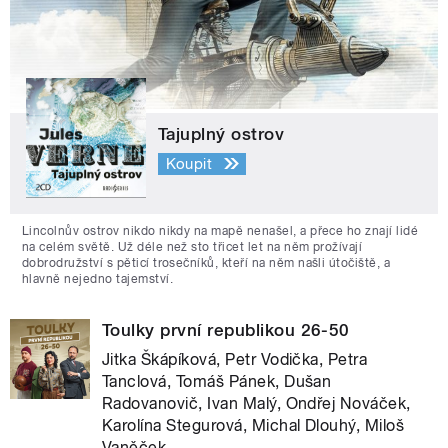
Tajuplný ostrov
Koupit
Lincolnův ostrov nikdo nikdy na mapě nenašel, a přece ho znají lidé
na celém světě. Už déle než sto třicet let na něm prožívají
dobrodružství s pěticí trosečníků, kteří na něm našli útočiště, a
hlavně nejedno tajemství.
Toulky první republikou 26-50
Jitka Škápíková, Petr Vodička, Petra
Tanclová, Tomáš Pánek, Dušan
Radovanovič, Ivan Malý, Ondřej Nováček,
Karolína Stegurová, Michal Dlouhý, Miloš
Vaněček