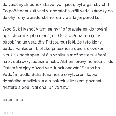
do vaječných buněk zbavených jader, byl afgánský chrt.
Po počáteční kultivaci v laboratoři vložili vědci zárodky do
dělohy feny labradorského retrívra a ta jej porodila.
Woo Suk Hvangův tým se nyní připravuje na klonování
opic. Jeden z jeho členů, dr. Gerard Schatten (jinak
působí na univerzitě v Pittsburgu) řekl, že tyto klony
budou vzhledem k blízké příbuznosti opic s člověkem
sloužit k pochopení příčin vzniku a možnostem léčení
např. cukrovky, autismu nebo Alzheimerovy nemoci u lidí.
Ostatně stejný důvod vedl k naklonování Snuppiho.
Vědcům podle Schattena nešlo o vytvoření kopie
domácího mazlíčka, ale o pokrok v lidském poznání.
/Nature a Soul National University/
autor:
mip