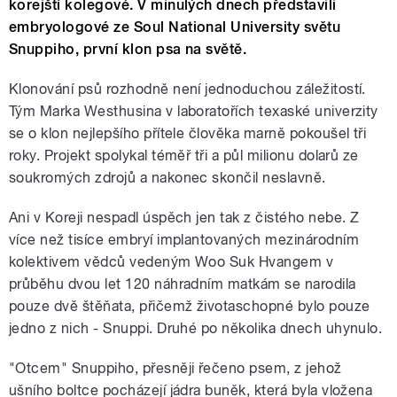
korejští kolegové. V minulých dnech představili
embryologové ze Soul National University světu
Snuppiho, první klon psa na světě.
Klonování psů rozhodně není jednoduchou záležitostí.
Tým Marka Westhusina v laboratořích texaské univerzity
se o klon nejlepšího přítele člověka marně pokoušel tři
roky. Projekt spolykal téměř tři a půl milionu dolarů ze
soukromých zdrojů a nakonec skončil neslavně.
Ani v Koreji nespadl úspěch jen tak z čistého nebe. Z
více než tisíce embryí implantovaných mezinárodním
kolektivem vědců vedeným Woo Suk Hvangem v
průběhu dvou let 120 náhradním matkám se narodila
pouze dvě štěňata, přičemž životaschopné bylo pouze
jedno z nich - Snuppi. Druhé po několika dnech uhynulo.
"Otcem" Snuppiho, přesněji řečeno psem, z jehož
ušního boltce pocházejí jádra buněk, která byla vložena