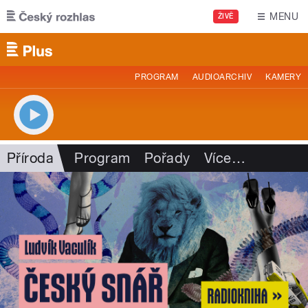
Přejít k hlavnímu obsahu
MENU
ŽIVĚ
PROGRAM
AUDIOARCHIV
KAMERY
Příroda
Program
Pořady
Více
…