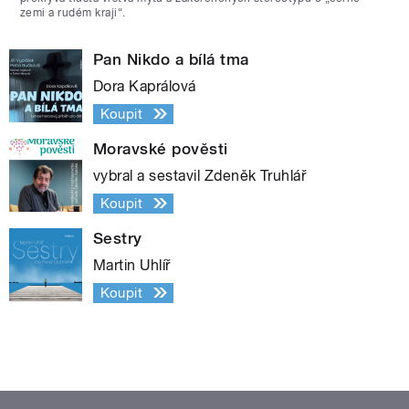
zemi a rudém kraji“.
Pan Nikdo a bílá tma
Dora Kaprálová
Koupit
Moravské pověsti
vybral a sestavil Zdeněk Truhlář
Koupit
Sestry
Martin Uhlíř
Koupit