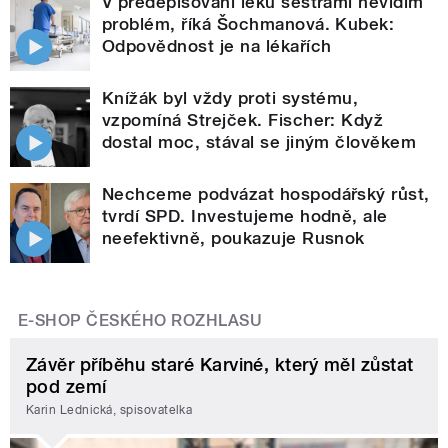
V předepisování léků sestrami nevidím
problém, říká Šochmanová. Kubek:
Odpovědnost je na lékařích
Knížák byl vždy proti systému,
vzpomíná Strejček. Fischer: Když
dostal moc, stával se jiným člověkem
Nechceme podvázat hospodářský růst,
tvrdí SPD. Investujeme hodně, ale
neefektivně, poukazuje Rusnok
E-SHOP ČESKÉHO ROZHLASU
Závěr příběhu staré Karviné, který měl zůstat
pod zemí
Karin Lednická, spisovatelka