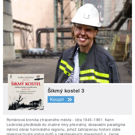
Šikmý kostel 3
Koupit
Románová kronika ztraceného města - léta 1945–1961. Karin
Lednická předkládá do značné míry převratný, dosavadní paradigma
měnící obraz hornického regionu, jehož zahlazenou historii stále
překrývá tlustá vrstva mýtů a zakořeněných stereotypů o „černé