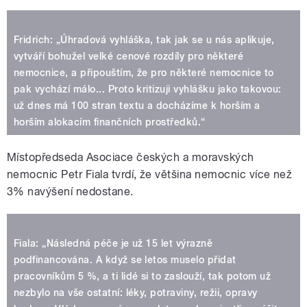
Fridrich: „Úhradová vyhláška, tak jak se u nás aplikuje,
vytváří bohužel velké cenové rozdíly pro některé
nemocnice, a připouštím, že pro některé nemocnice to
pak vychází málo... Proto kritizuji vyhlášku jako takovou:
už dnes má 100 stran textu a docházíme k horším a
horším alokacím finančních prostředků.“
Místopředseda Asociace českých a moravských
nemocnic Petr Fiala tvrdí, že většina nemocnic více než
3% navýšení nedostane.
Fiala: „Následná péče je už 15 let výrazně
podfinancována. A když se letos muselo přidat
pracovníkům 5 %, a ti lidé si to zaslouží, tak potom už
nezbylo na vše ostatní: léky, potraviny, režii, opravy