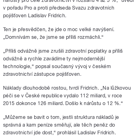
nárůsty pro celé zdravotnictví v rozsahu 4 až 5 %,“ uvedl
předseda Svazu zdravotních
v pořadu Pro a proti předseda Svazu zdravotních
pojišťoven Ladislav Fridrich a
pojišťoven Ladislav Fridrich.
místopředseda Asociace českých
a moravských nemocnic Petr
Fiala. Moderuje Tomáš
Ten je přesvědčen, že jde o moc velké navýšení.
„Domnívám se, že jsme se příliš rozmáchli.“
pause
„Příliš odvážně jsme zrušili zdravotní poplatky a příliš
odvážně a rychle zavádíme ty nejmodernější
technologie,“ popsal současný vývoj v českém
zdravotnictví zástupce pojišťoven.
Náklady dlouhodobě rostou, tvrdí Fridrich. „Na lůžkovou
péči se v České republice vydalo 112 miliard, v roce
2015 dokonce 126 miliard. Došlo k nárůstu o 12 %.“
„Můžeme se bavit o tom, jestli struktura nákladů je
správná a kam peníze směřují, ale těch peněz do
zdravotnictví jde dost,“ prohlásil Ladislav Fridrich.