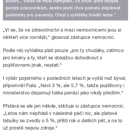
budov... Vláda se musí rozmyslet, co chce: jestli navýšit
peníze pracovníkům, anebo jestli chce pomalu zlepšovat
podmínky pro pacienty. Obojí z vyhlášky hradit nelze.“
„Ví se, že ve zdravotnictví a mezi nemocnicemi jsou si
někteří více rovnější,“ glosoval zástupce nemocnic.
Podle něj vyhláška platí pouze „pro ty chudáky, zatímco
pro kmány a ty, kteří se dokážou dohodnout s
pojišťovnami jinak, neplatí.“
I výběr pojistného v posledních letech je vyšší než býval,
připomněl Fiala. „Není 3 %, ale 5,7 %, takže pojišťovny i
ministerstvo disponují tolika penězi jako nikdy předtím.“
Přidává se ale jen někde, stěžuje si zástupce nemocnic.
„Letos nám nepřidali v následné péči nic, ale platové
tabulky se zvedly o 5 %, příští rok o dalších pět, a na to
už prostě nejsou zdroje.“