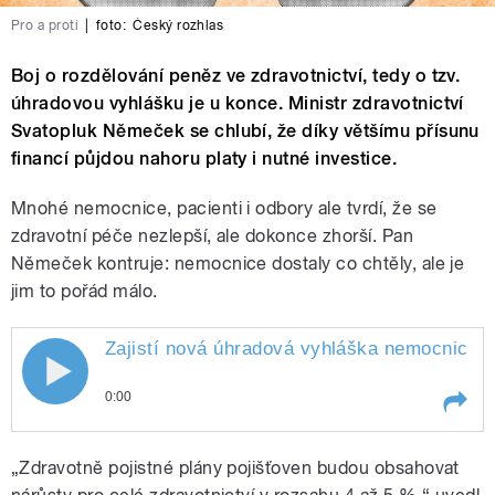
Pro a proti
|
foto:
Český rozhlas
Boj o rozdělování peněz ve zdravotnictví, tedy o tzv.
úhradovou vyhlášku je u konce. Ministr zdravotnictví
Svatopluk Němeček se chlubí, že díky většímu přísunu
financí půjdou nahoru platy i nutné investice.
Mnohé nemocnice, pacienti i odbory ale tvrdí, že se
zdravotní péče nezlepší, ale dokonce zhorší. Pan
Němeček kontruje: nemocnice dostaly co chtěly, ale je
jim to pořád málo.
Zajistí nová úhradová vyhláška nemocnicím 
0:00
Play /
Pavlíček.
Zajistí nová úhradová vyhláška
„Zdravotně pojistné plány pojišťoven budou obsahovat
nemocnicím potřebné peníze? V
pořadu Pro a proti hovořili