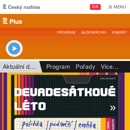
Přejít k hlavnímu obsahu
MENU
ŽIVĚ
PROGRAM
AUDIOARCHIV
KAMERY
Aktuální dění
Program
Pořady
Více
…