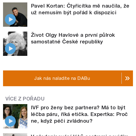
Pavel Kortan: Čtyřicítka mě naučila, že
už nemusím být pořád k dispozici
Život Olgy Havlové a první půlrok
samostatné České republiky
Jak nás naladíte na DABu
VÍCE Z POŘADU
IVF pro ženy bez partnera? Má to být
léčba páru, říká etička. Expertka: Proč
ne, když péči zvládnou?