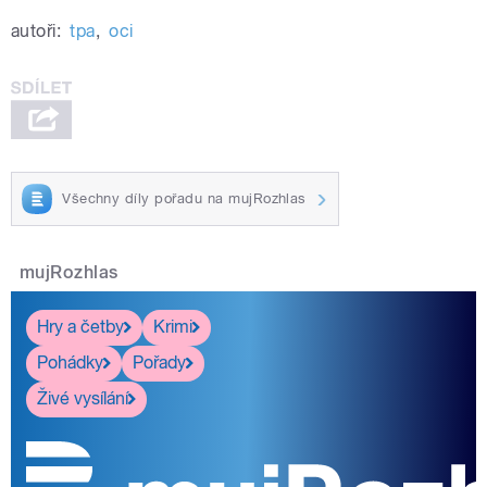
autoři:
tpa
,
oci
Všechny díly pořadu na mujRozhlas
mujRozhlas
Hry a četby
Krimi
Pohádky
Pořady
Živé vysílání