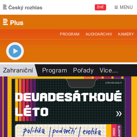
Přejít k hlavnímu obsahu
MENU
ŽIVĚ
PROGRAM
AUDIOARCHIV
KAMERY
Zahraniční
Program
Pořady
Více
…