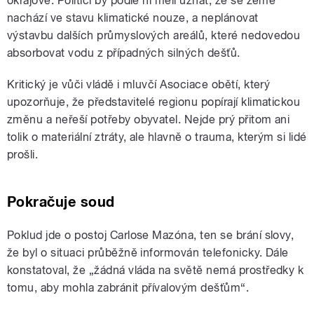
okrajově. Politici by podle ní měli uznat, že se země
nachází ve stavu klimatické nouze, a neplánovat
výstavbu dalších průmyslových areálů, které nedovedou
absorbovat vodu z případných silných dešťů.
Kritický je vůči vládě i mluvčí Asociace obětí, který
upozorňuje, že představitelé regionu popírají klimatickou
změnu a neřeší potřeby obyvatel. Nejde prý přitom ani
tolik o materiální ztráty, ale hlavně o trauma, kterým si lidé
prošli.
Pokračuje soud
Poklud jde o postoj Carlose Mazóna, ten se brání slovy,
že byl o situaci průběžně informován telefonicky. Dále
konstatoval, že „žádná vláda na světě nemá prostředky k
tomu, aby mohla zabránit přívalovým dešťům“.