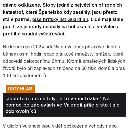
dávno odklizené. Stopy jedné z největších přírodních
katastrof, které Španělsko kdy zasáhly, jsou přesto
stále patrné,
píše britský list Guardian
. Lidé mají stále
pocit, že je úřady nechaly na holičkách, a ve Valencii
probíhá soudní vyšetřování.
Na konci října 2024 udeřily na Valencii přívalové deště a
během osmi hodin spadlo takové množství srážek, které
odpovídá celoročnímu úhrnu. Kromě zmařených lidských
životů bylo při záplavách zničeno na 60 tisíc domů a přes
100 tisíc automobilů.
IROZHLAS
‚Jsou tam auta s těly, je to velmi těžké.‘ Na
pomoc po záplavách ve Valencii přijelo sto tisíc
dobrovolníků
V ulicích Valencie jsou vidět poškozené vchody nebo