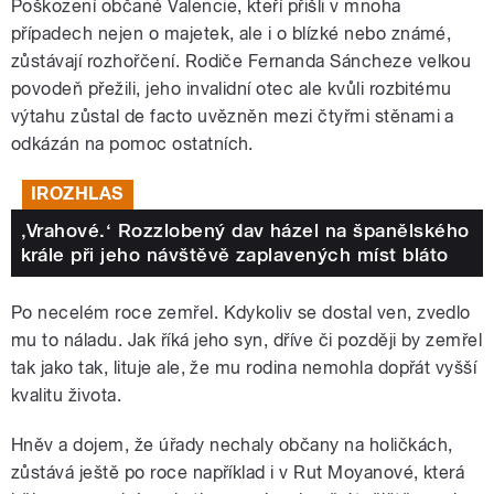
Poškození občané Valencie, kteří přišli v mnoha
případech nejen o majetek, ale i o blízké nebo známé,
zůstávají rozhořčení. Rodiče Fernanda Sáncheze velkou
povodeň přežili, jeho invalidní otec ale kvůli rozbitému
výtahu zůstal de facto uvězněn mezi čtyřmi stěnami a
odkázán na pomoc ostatních.
IROZHLAS
‚Vrahové.‘ Rozzlobený dav házel na španělského
krále při jeho návštěvě zaplavených míst bláto
Po necelém roce zemřel. Kdykoliv se dostal ven, zvedlo
mu to náladu. Jak říká jeho syn, dříve či později by zemřel
tak jako tak, lituje ale, že mu rodina nemohla dopřát vyšší
kvalitu života.
Hněv a dojem, že úřady nechaly občany na holičkách,
zůstává ještě po roce například i v Rut Moyanové, která