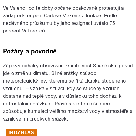
Ve Valencii od té doby občané opakovaně protestují a
žádají odstoupení Carlose Mazóna z funkce. Podle
nedávného průzkumu by jeho rezignaci uvítalo 75
procent Valnecijců.
Požáry a povodně
Záplavy odhalily obrovskou zranitelnost Španělska, pokud
jde o změnu klimatu. Silné srážky způsobil
meteorologický jev, kterému se říká „kapka studeného
vzduchu“ – vzniká v situaci, kdy se studený vzduch
dostane nad teplé vody, a v důsledku toho dochází k
nefrontálním srážkám. Právě stále teplejší moře
způsobuje kumulaci většího množství vody v atmosféře a
vznik velmi prudkých srážek.
IROZHLAS