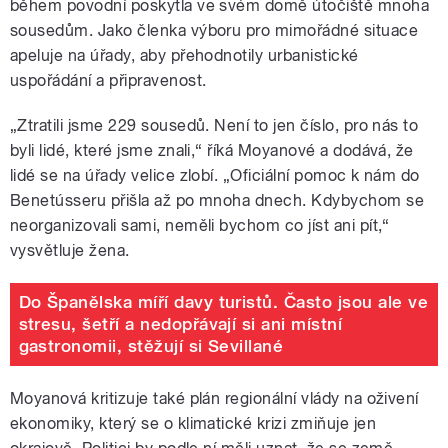
během povodní poskytla ve svém domě útočiště mnoha
sousedům. Jako členka výboru pro mimořádné situace
apeluje na úřady, aby přehodnotily urbanistické
uspořádání a připravenost.
„Ztratili jsme 229 sousedů. Není to jen číslo, pro nás to
byli lidé, které jsme znali,“ říká Moyanové a dodává, že
lidé se na úřady velice zlobí. „Oficiální pomoc k nám do
Benetússeru přišla až po mnoha dnech. Kdybychom se
neorganizovali sami, neměli bychom co jíst ani pít,“
vysvětluje žena.
Do Španělska míří davy turistů. Často jsou ale ve
stresu, šetří a nedopřávají si ani místní
gastronomii, stěžují si Sevillané
Moyanová kritizuje také plán regionální vlády na oživení
ekonomiky, který se o klimatické krizi zmiňuje jen