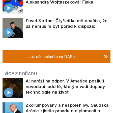
Aleksandra Wojtaszeková: Fjaka
Pavel Kortan: Čtyřicítka mě naučila, že
už nemusím být pořád k dispozici
Jak nás naladíte na DABu
VÍCE Z POŘADU
AI naráží na odpor. V Americe posilují
novodobí luddité, kterým vadí dopady
technologie na život
Zkorumpovaný a nespolehlivý. Saúdská
Arábie zjistila pravdu o diplomacii a