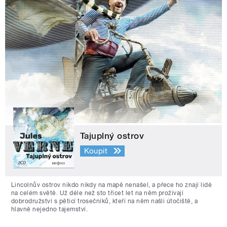
Tajuplný ostrov
Koupit
Lincolnův ostrov nikdo nikdy na mapě nenašel, a přece ho znají lidé
na celém světě. Už déle než sto třicet let na něm prožívají
dobrodružství s pěticí trosečníků, kteří na něm našli útočiště, a
hlavně nejedno tajemství.