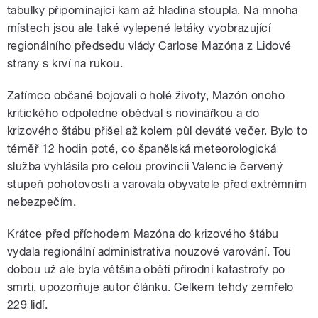
tabulky připomínající kam až hladina stoupla. Na mnoha
místech jsou ale také vylepené letáky vyobrazující
regionálního předsedu vlády Carlose Mazóna z Lidové
strany s krví na rukou.
Zatímco občané bojovali o holé životy, Mazón onoho
kritického odpoledne obědval s novinářkou a do
krizového štábu přišel až kolem půl deváté večer. Bylo to
téměř 12 hodin poté, co španělská meteorologická
služba vyhlásila pro celou provincii Valencie červený
stupeň pohotovosti a varovala obyvatele před extrémním
nebezpečím.
Krátce před příchodem Mazóna do krizového štábu
vydala regionální administrativa nouzové varování. Tou
dobou už ale byla většina obětí přírodní katastrofy po
smrti, upozorňuje autor článku. Celkem tehdy zemřelo
229 lidí.