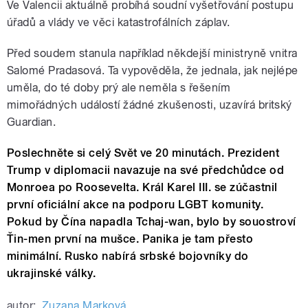
Ve Valencii aktuálně probíhá soudní vyšetřování postupu
úřadů a vlády ve věci katastrofálních záplav.
Před soudem stanula například někdejší ministryně vnitra
Salomé Pradasová. Ta vypověděla, že jednala, jak nejlépe
uměla, do té doby prý ale neměla s řešením
mimořádných událostí žádné zkušenosti, uzavírá britský
Guardian.
Poslechněte si celý Svět ve 20 minutách. Prezident
Trump v diplomacii navazuje na své předchůdce od
Monroea po Roosevelta. Král Karel III. se zúčastnil
první oficiální akce na podporu LGBT komunity.
Pokud by Čína napadla Tchaj-wan, bylo by souostroví
Ťin-men první na mušce. Panika je tam přesto
minimální. Rusko nabírá srbské bojovníky do
ukrajinské války.
autor:
Zuzana Marková