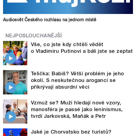
Audiosvět Českého rozhlasu na jednom místě
NEJPOSLOUCHANĚJŠÍ
Vše, co jste kdy chtěli vědět
o Vladimiru Putinovi a báli jste se zeptat
Telička: Babiš? Větší problém je jeho
okolí. S neskutečnou arogancí se
přikrývají absurdní věci
Vzmuž se? Muži hledají nové vzory,
manosféra je passé jako leninismus,
tvrdí Jarkovská, Maňák a Petr
Jaké je Chorvatsko bez turistů?