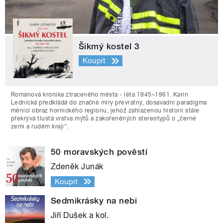
Šikmý kostel 3
Koupit
Románová kronika ztraceného města - léta 1945–1961. Karin
Lednická předkládá do značné míry převratný, dosavadní paradigma
měnící obraz hornického regionu, jehož zahlazenou historii stále
překrývá tlustá vrstva mýtů a zakořeněných stereotypů o „černé
zemi a rudém kraji“.
50 moravských pověstí
Zdeněk Junák
Koupit
Sedmikrásky na nebi
Jiří Dušek a kol.