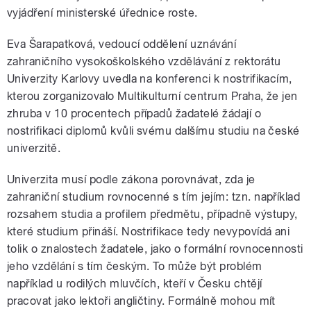
vyjádření ministerské úřednice roste.
Eva Šarapatková, vedoucí oddělení uznávání
zahraničního vysokoškolského vzdělávání z rektorátu
Univerzity Karlovy uvedla na konferenci k nostrifikacím,
kterou zorganizovalo Multikulturní centrum Praha, že jen
zhruba v 10 procentech případů žadatelé žádají o
nostrifikaci diplomů kvůli svému dalšímu studiu na české
univerzitě.
Univerzita musí podle zákona porovnávat, zda je
zahraniční studium rovnocenné s tím jejím: tzn. například
rozsahem studia a profilem předmětu, případně výstupy,
které studium přináší. Nostrifikace tedy nevypovídá ani
tolik o znalostech žadatele, jako o formální rovnocennosti
jeho vzdělání s tím českým. To může být problém
například u rodilých mluvčích, kteří v Česku chtějí
pracovat jako lektoři angličtiny. Formálně mohou mít