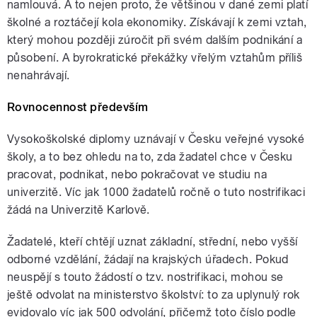
namlouvá. A to nejen proto, že většinou v dané zemi platí
školné a roztáčejí kola ekonomiky. Získávají k zemi vztah,
který mohou později zúročit při svém dalším podnikání a
působení. A byrokratické překážky vřelým vztahům příliš
nenahrávají.
Rovnocennost především
Vysokoškolské diplomy uznávají v Česku veřejné vysoké
školy, a to bez ohledu na to, zda žadatel chce v Česku
pracovat, podnikat, nebo pokračovat ve studiu na
univerzitě. Víc jak 1000 žadatelů ročně o tuto nostrifikaci
žádá na Univerzitě Karlově.
Žadatelé, kteří chtějí uznat základní, střední, nebo vyšší
odborné vzdělání, žádají na krajských úřadech. Pokud
neuspějí s touto žádostí o tzv. nostrifikaci, mohou se
ještě odvolat na ministerstvo školství: to za uplynulý rok
evidovalo víc jak 500 odvolání, přičemž toto číslo podle