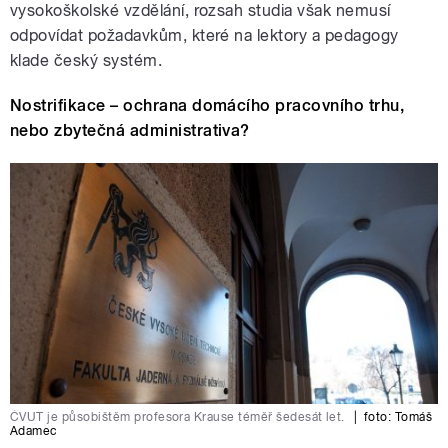
vysokoškolské vzdělání, rozsah studia však nemusí
odpovídat požadavkům, které na lektory a pedagogy
klade český systém.
Nostrifikace – ochrana domácího pracovního trhu,
nebo zbytečná administrativa?
ČVUT je působištěm profesora Krause téměř šedesát let.
|
foto:
Tomáš
Adamec