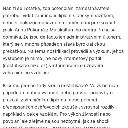
Nabízí se i otázka, zda potenciální zaměstnavatelé
potřebují vidět zahraniční diplom s českým razítkem,
nebo si dokážou uchazeče o zaměstnání přezkoušet
jinak. Anna Pokorná z Multikulturního centra Praha se
domnívá, že jsou de facto jen administrativním úkonem,
který se v mnoha případech stává byrokratickou
překážkou. Na téma nostrifikací prováděla výzkum, jehož
výstupem je mimo jiné nový internetový portál
(nostrifikace.mkc.cz) s informacemi o uznávání
zahraničního vzdělání.
K čemu přesně tedy slouží nostrifikace? Ve zvláštních
případech mohou vyloučit, nebo potvrdit pochyby o
pravosti zahraničního diplomu, nebo pomocí
předepsaných ověřovacích zkoušek vyrovnat rozdíly
například v délce vzdělání. Pro výkon živnosti nebo
povolání ale zřejmě nejsou nezbytné, jak se shodli