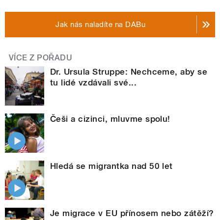
Jak nás naladíte na DABu
VÍCE Z POŘADU
Dr. Ursula Struppe: Nechceme, aby se
tu lidé vzdávali své...
Češi a cizinci, mluvme spolu!
Hledá se migrantka nad 50 let
Je migrace v EU přínosem nebo zátěží?