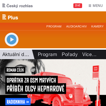
Přejít k hlavnímu obsahu
MENU
ŽIVĚ
PROGRAM
AUDIOARCHIV
KAMERY
Aktuální dění
Program
Pořady
Více
…