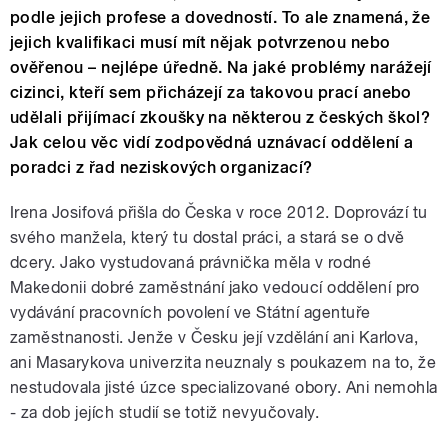
podle jejich profese a dovedností. To ale znamená, že
jejich kvalifikaci musí mít nějak potvrzenou nebo
ověřenou – nejlépe úředně. Na jaké problémy narážejí
cizinci, kteří sem přicházejí za takovou prací anebo
udělali přijímací zkoušky na některou z českých škol?
Jak celou věc vidí zodpovědná uznávací oddělení a
poradci z řad neziskových organizací?
Irena Josifová přišla do Česka v roce 2012. Doprovází tu
svého manžela, který tu dostal práci, a stará se o dvě
dcery. Jako vystudovaná právnička měla v rodné
Makedonii dobré zaměstnání jako vedoucí oddělení pro
vydávání pracovních povolení ve Státní agentuře
zaměstnanosti. Jenže v Česku její vzdělání ani Karlova,
ani Masarykova univerzita neuznaly s poukazem na to, že
nestudovala jisté úzce specializované obory. Ani nemohla
- za dob jejích studií se totiž nevyučovaly.