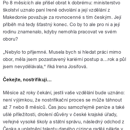
Po 8 měsících ale přišel obrat k dobrému: ministerstvo
školství uznalo paní Ireně odvolání a její vzdělání z
Makedonie považuje za rovnocenné s tím českým. Její
příběh má tedy šťastný konec. Co by to ale pro ni a její
rodinu znamenalo, kdyby nemohla pracovat ve svém
oboru?
„Nebylo to příjemné. Musela bych si hledat práci mimo
obor, měla jsem pozastavený kariérní postup a…rok a půl
jsem nevydělávala,“ říká Irena Josifová.
Čekejte, nostrifikuji…
Měsíce až roky čekání, jestli vaše vzdělání bude uznáno:
není výjimkou, že nostrifikační proces se může táhnout
až 7 nebo 8 měsíců. Čas jsou samozřejmě peníze a také
ušlé příležitosti, drolení důvěry v české krajské úřady,
veřejné vysoké školy a státní správu, následný odchod z
Česka a uplatnění talentu daného cizince raději někde v