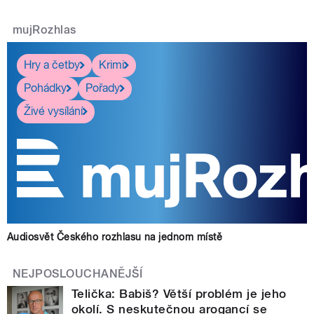
mujRozhlas
Hry a četby
Krimi
Pohádky
Pořady
Živé vysílání
Audiosvět Českého rozhlasu na jednom místě
NEJPOSLOUCHANĚJŠÍ
Telička: Babiš? Větší problém je jeho
okolí. S neskutečnou arogancí se