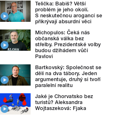
Telička: Babiš? Větší
problém je jeho okolí.
S neskutečnou arogancí se
přikrývají absurdní věci
Michopulos: Čeká nás
občanská válka bez
střelby. Prezidentské volby
budou džihádem vůči
Pavlovi
Bartkovský: Společnost se
dělí na dva tábory. Jeden
argumentuje, druhý si tvoří
paralelní realitu
Jaké je Chorvatsko bez
turistů? Aleksandra
Wojtaszeková: Fjaka