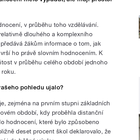
dnocení, v průběhu toho vzdělávání.
 relativně dlouhého a komplexního
 předává žákům informace o tom, jak
završí ho právě slovním hodnocením. K
itost v průběhu celého období jednoho
 roku.
vašeho pohledu ujalo?
e, zejména na prvním stupni základních
idovém období, kdy proběhla distanční
ilo hodnocení, které bylo způsobeno
bližně deset procent škol deklarovalo, že