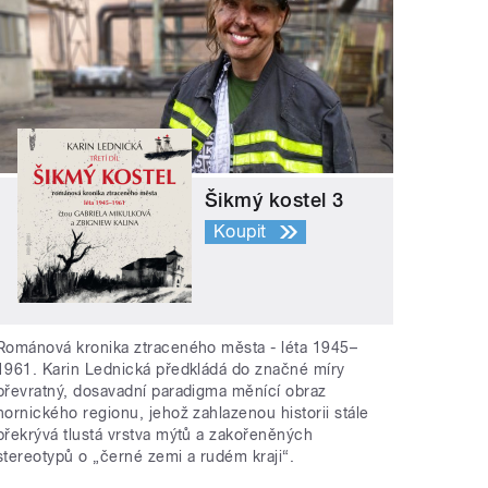
Šikmý kostel 3
Koupit
Románová kronika ztraceného města - léta 1945–
1961. Karin Lednická předkládá do značné míry
převratný, dosavadní paradigma měnící obraz
hornického regionu, jehož zahlazenou historii stále
překrývá tlustá vrstva mýtů a zakořeněných
stereotypů o „černé zemi a rudém kraji“.