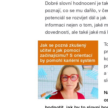
Dobré slovní hodnocení je tak
poznají, co se mu dařilo, v 
potenciál se rozvíjet dál a j
informaci nejen o tom, jaké 
dovednosti, ale také jaké m
T
Jak se pozná zkušený
učitel a jak pomoci
p
začínajícímu? S orientací
k
by pomohl kariérní systém
p
a
s
N
o
hodnotit, jak by to slovní h