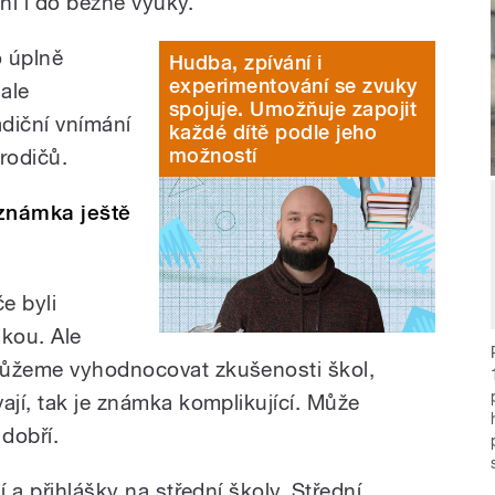
ní i do běžné výuky.
o úplně
Hudba, zpívání i
experimentování se zvuky
 ale
spojuje. Umožňuje zapojit
diční vnímání
každé dítě podle jeho
možností
rodičů.
známka ještě
e byli
kou. Ale
můžeme vyhodnocovat zkušenosti škol,
ají, tak je známka komplikující. Může
 dobří.
í a přihlášky na střední školy. Střední