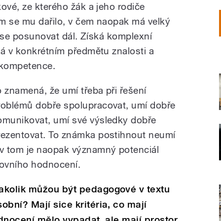
ové, ze kterého žák a jeho rodiče
čem se mu dařilo, v čem naopak má velký
ak se posunovat dál. Získá komplexní
má v konkrétním předmětu znalosti a
á kompetence.
o znamená, že umí třeba při řešení
roblémů dobře spolupracovat, umí dobře
omunikovat, umí své výsledky dobře
rezentovat. To známka postihnout neumí
 v tom je naopak významný potenciál
lovního hodnocení.
akolik můžou být pedagogové v textu
sobní? Mají sice kritéria, co mají
odnocení mělo vypadat, ale mají prostor