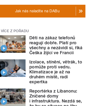
Jak nás naladíte na DABu
VÍCE Z POŘADU
Děti na zákaz telefonů
reagují dobře. Platí pro
všechny a nezávidí si, říká
Češka žijící ve Francii
Izolace, stínění, větrák, to
pomůže proti vedru.
Klimatizace je až na
druhém místě, radí
expertka
Reportérka z Libanonu:
Zničené domy
i infrastruktura. Nezdá se,
že by se situace na jihu