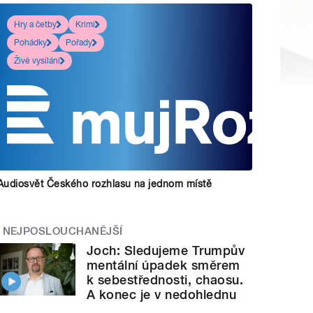
Hry a četby
Krimi
Pohádky
Pořady
Živé vysílání
Audiosvět Českého rozhlasu na jednom místě
NEJPOSLOUCHANĚJŠÍ
Joch: Sledujeme Trumpův
mentální úpadek směrem
k sebestřednosti, chaosu.
A konec je v nedohlednu