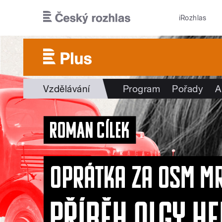
Přejít k hlavnímu obsahu
iRozhlas
Vzdělávání
Program
Pořady
A