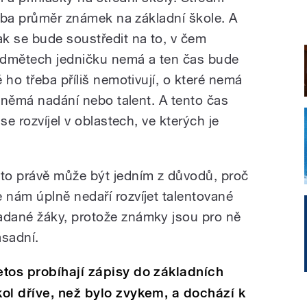
řeba průměr známek na základní škole. A
k se bude soustředit na to, v čem
edmětech jedničku nemá a ten čas bude
 ho třeba příliš nemotivují, o které nemá
h němá nadání nebo talent. A tento čas
se rozvíjel v oblastech, ve kterých je
 to právě může být jedním z důvodů, proč
e nám úplně nedaří rozvíjet talentované
adané žáky, protože známky jsou pro ně
ásadní.
etos probíhají zápisy do základních
kol dříve, než bylo zvykem, a dochází k