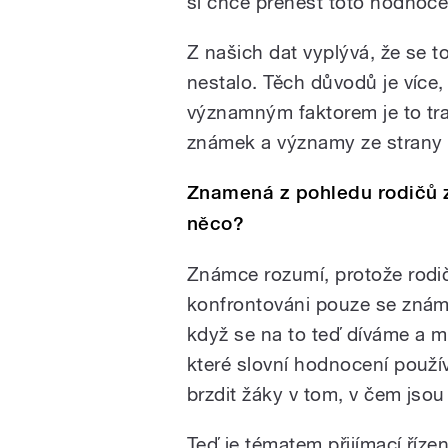
si chce přenést toto hodnoce
Z našich dat vyplývá, že se t
nestalo. Těch důvodů je více,
významným faktorem je to tra
známek a významy ze strany 
Znamená z pohledu rodičů 
něco?
Známce rozumí, protože rodič
konfrontováni pouze se znám
když se na to teď díváme a 
které slovní hodnocení použív
brzdit žáky v tom, v čem jsou
Teď je tématem přijímací řízen