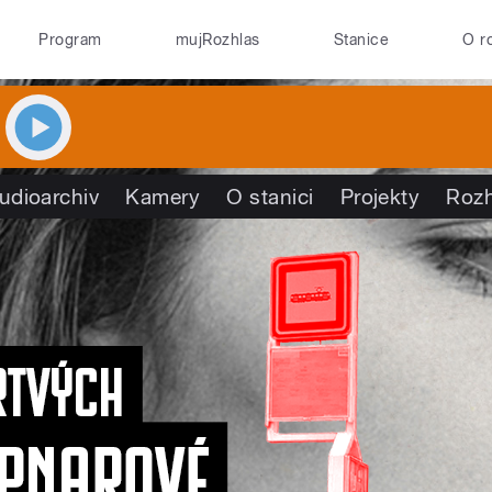
Program
mujRozhlas
Stanice
O r
udioarchiv
Kamery
O stanici
Projekty
Roz