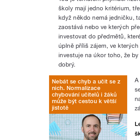
školy mají jedno kritérium, t
když někdo nemá jedničku, ta
zaostává nebo ve kterých př
investovat do předmětů, které
úplně příliš zájem, ve kterýc
investuje na úkor toho, že by 
dobrý.
A
Nebát se chyb a učit se z
nich. Normalizace
s
chybování učitelů i žáků
n
může být cestou k větší
jistotě
z
L
š