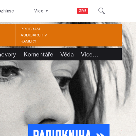
ozhlase
Více
ŽIVĚ
PROGRAM
AUDIOARCHIV
KAMERY
hovory
Komentáře
Věda
Více
…