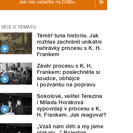
Jak nás naladíte na DABu
VÍCE O TÉMATU
Téměř tuna historie. Jak
rozhlas zachránil unikátní
nahrávky procesu s K. H.
Frankem
Závěr procesu s K. H.
Frankem: poslechněte si
soudce, obhájce
i pozvánku na popravu
Sokolové, velitel Terezína
i Milada Horáková
vypovídají v procesu s K.
H. Frankem. Jak reagoval?
„Vzali nám děti a my jsme
plakaly...“ Bolestné