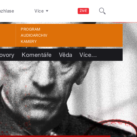
ozhlase
Více
ŽIVĚ
PROGRAM
AUDIOARCHIV
KAMERY
ovory
Komentáře
Věda
Více
…