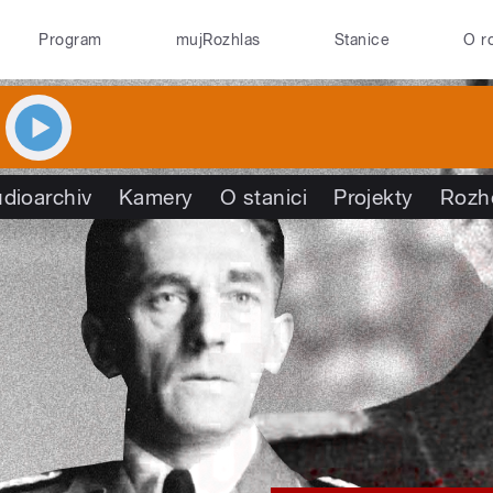
Program
mujRozhlas
Stanice
O r
dioarchiv
Kamery
O stanici
Projekty
Rozh