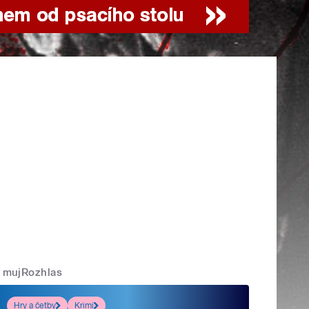
mujRozhlas
Hry a četby
Krimi