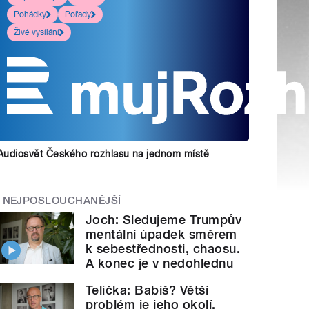
Pohádky
Pořady
Živé vysílání
Audiosvět Českého rozhlasu na jednom místě
NEJPOSLOUCHANĚJŠÍ
Joch: Sledujeme Trumpův
mentální úpadek směrem
k sebestřednosti, chaosu.
A konec je v nedohlednu
Telička: Babiš? Větší
problém je jeho okolí.