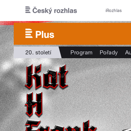
Přejít k hlavnímu obsahu
iRozhlas
20. století
Program
Pořady
Au