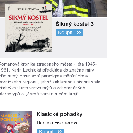
Šikmý kostel 3
Koupit
Románová kronika ztraceného města - léta 1945–
1961. Karin Lednická předkládá do značné míry
převratný, dosavadní paradigma měnící obraz
hornického regionu, jehož zahlazenou historii stále
překrývá tlustá vrstva mýtů a zakořeněných
stereotypů o „černé zemi a rudém kraji“.
Klasické pohádky
Daniela Fischerová
Koupit