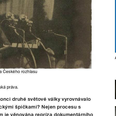
na Českého rozhlasu
ská práva.
onci druhé světové války vyrovnávalo
stickými špičkami? Nejen procesu s
 je věnována repríza dokumentárního