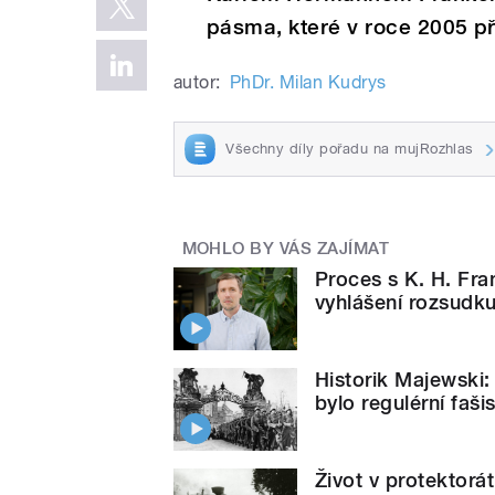
pásma, které v roce 2005 př
autor:
PhDr. Milan Kudrys
Všechny díly pořadu na mujRozhlas
MOHLO BY VÁS ZAJÍMAT
Proces s K. H. Fran
vyhlášení rozsudku,
Historik Majewski:
bylo regulérní fašis
Život v protektorá