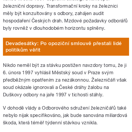
železniční dopravy. Transformační kroky na železnici
měly být konzultovány s odbory, zahájen audit
hospodaření Českých drah. Mzdové požadavky odborářů
byly rovněž v dlouhodobém horizontu splněny.
Devadesátky: Po opoziční smlouvě přestali lidé
politikům věřit
Nikdo neměl být za stávku postižen navzdory tomu, že ji
6. února 1997 vyhlásil Městský soud v Praze svým
předběžným opatřením za nezákonnou. Železničáři však
soud okázale ignorovali a České dráhy žalobu na
Duškovy odbory na jaře 1997 v tichosti stáhly.
V dohodě vlády a Odborového sdružení železničářů také
nebylo nijak specifikováno, jak bude sanována miliardová
škoda, která téměř týdenní stávkou vznikla.