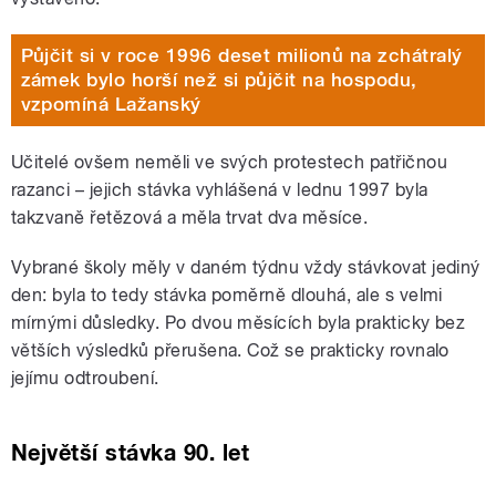
Půjčit si v roce 1996 deset milionů na zchátralý
zámek bylo horší než si půjčit na hospodu,
vzpomíná Lažanský
Učitelé ovšem neměli ve svých protestech patřičnou
razanci – jejich stávka vyhlášená v lednu 1997 byla
takzvaně řetězová a měla trvat dva měsíce.
Vybrané školy měly v daném týdnu vždy stávkovat jediný
den: byla to tedy stávka poměrně dlouhá, ale s velmi
mírnými důsledky. Po dvou měsících byla prakticky bez
větších výsledků přerušena. Což se prakticky rovnalo
jejímu odtroubení.
Největší stávka 90. let