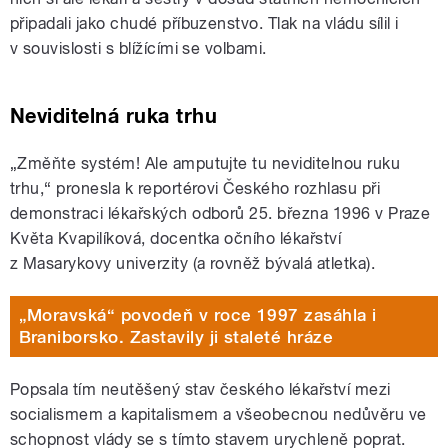
připadali jako chudé příbuzenstvo. Tlak na vládu sílil i
v souvislosti s blížícími se volbami.
Neviditelná ruka trhu
„Změňte systém! Ale amputujte tu neviditelnou ruku
trhu,“ pronesla k reportérovi Českého rozhlasu při
demonstraci lékařských odborů 25. března 1996 v Praze
Květa Kvapilíková, docentka očního lékařství
z Masarykovy univerzity (a rovněž bývalá atletka).
„Moravská“ povodeň v roce 1997 zasáhla i
Braniborsko. Zastavily ji staleté hráze
Popsala tím neutěšený stav českého lékařství mezi
socialismem a kapitalismem a všeobecnou nedůvěru ve
schopnost vlády se s tímto stavem urychleně poprat.