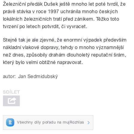
Železniční předák Dušek ještě mnoho let poté tvrdil, že
právě stávka v roce 1997 uchránila mnoho českých
lokálních železničních tratí před zánikem. Těžko toto
tvrzení po letech potvrdit, či vyvracet.
Stejně tak je ale zjevné, že enormní výpadek především
nákladní vlakové dopravy, tehdy o mnoho významnější
než dnes, způsobily drahám dlouholetý reputační šrám,
který bylo velmi obtížné napravovat.
autor:
Jan Sedmidubský
Všechny díly pořadu na mujRozhlas