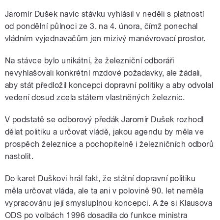
Jaromír Dušek navíc stávku vyhlásil v neděli s platností
od pondělní půlnoci ze 3. na 4. února, čímž ponechal
vládním vyjednavačům jen mizivý manévrovací prostor.
Na stávce bylo unikátní, že železniční odboráři
nevyhlašovali konkrétní mzdové požadavky, ale žádali,
aby stát předložil koncepci dopravní politiky a aby odvolal
vedení dosud zcela státem vlastněných železnic.
V podstatě se odborový předák Jaromír Dušek rozhodl
dělat politiku a určovat vládě, jakou agendu by měla ve
prospěch železnice a pochopitelně i železničních odborů
nastolit.
Do karet Duškovi hrál fakt, že státní dopravní politiku
měla určovat vláda, ale ta ani v polovině 90. let neměla
vypracovánu její smysluplnou koncepci. A že si Klausova
ODS po volbách 1996 dosadila do funkce ministra