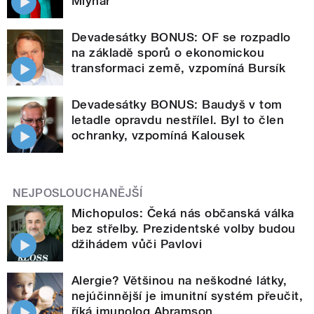
Mlynář
Devadesátky BONUS: OF se rozpadlo
na základě sporů o ekonomickou
transformaci země, vzpomíná Bursík
Devadesátky BONUS: Baudyš v tom
letadle opravdu nestřílel. Byl to člen
ochranky, vzpomíná Kalousek
NEJPOSLOUCHANĚJŠÍ
Michopulos: Čeká nás občanská válka
bez střelby. Prezidentské volby budou
džihádem vůči Pavlovi
Alergie? Většinou na neškodné látky,
nejúčinnější je imunitní systém přeučit,
říká imunolog Abramson