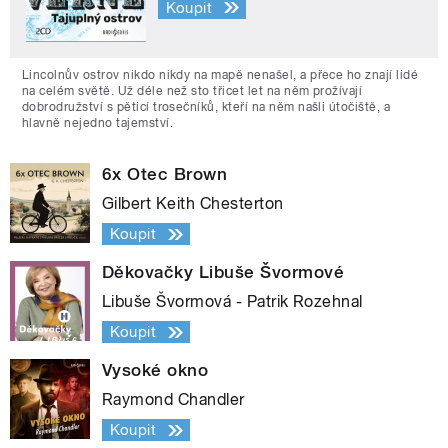
Koupit
Lincolnův ostrov nikdo nikdy na mapě nenašel, a přece ho znají lidé
na celém světě. Už déle než sto třicet let na něm prožívají
dobrodružství s pěticí trosečníků, kteří na něm našli útočiště, a
hlavně nejedno tajemství.
6x Otec Brown
Gilbert Keith Chesterton
Koupit
Děkovačky Libuše Švormové
Libuše Švormová - Patrik Rozehnal
Koupit
Vysoké okno
Raymond Chandler
Koupit