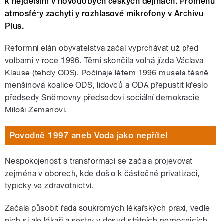
k nejdelším v novodobých českých dějinách. Proměnu
atmosféry zachytily rozhlasové mikrofony v Archivu
Plus.
Reformní elán obyvatelstva začal vyprchávat už před
volbami v roce 1996. Těmi skončila volná jízda Václava
Klause (tehdy ODS). Počínaje létem 1996 musela těsně
menšinová koalice ODS, lidovců a ODA přepustit křeslo
předsedy Sněmovny předsedovi sociální demokracie
Miloši Zemanovi.
Povodně 1997 aneb Voda jako nepřítel
Nespokojenost s transformací se začala projevovat
zejména v oborech, kde došlo k částečné privatizaci,
typicky ve zdravotnictví.
Začala působit řada soukromých lékařských praxí, vedle
nich si ale lékaři a sestry v dosud státních nemocnicích