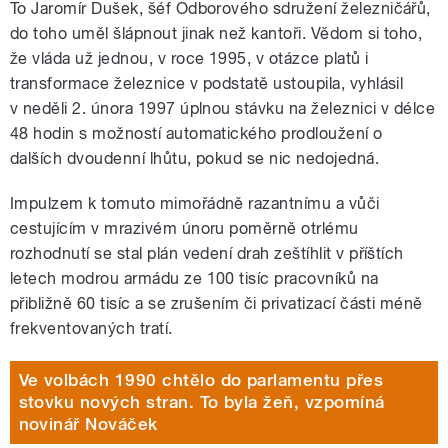
To Jaromír Dušek, šéf Odborového sdružení železničářů,
do toho uměl šlápnout jinak než kantoři. Vědom si toho,
že vláda už jednou, v roce 1995, v otázce platů i
transformace železnice v podstatě ustoupila, vyhlásil
v neděli 2. února 1997 úplnou stávku na železnici v délce
48 hodin s možností automatického prodloužení o
dalších dvoudenní lhůtu, pokud se nic nedojedná.
Impulzem k tomuto mimořádně razantnímu a vůči
cestujícím v mrazivém únoru poměrně otrlému
rozhodnutí se stal plán vedení drah zeštíhlit v příštích
letech modrou armádu ze 100 tisíc pracovníků na
přibližně 60 tisíc a se zrušením či privatizací části méně
frekventovaných tratí.
Ve volbách 1990 chtělo do parlamentu přes
stovku nových stran. To byla žeň, vzpomíná
novinář Nováček