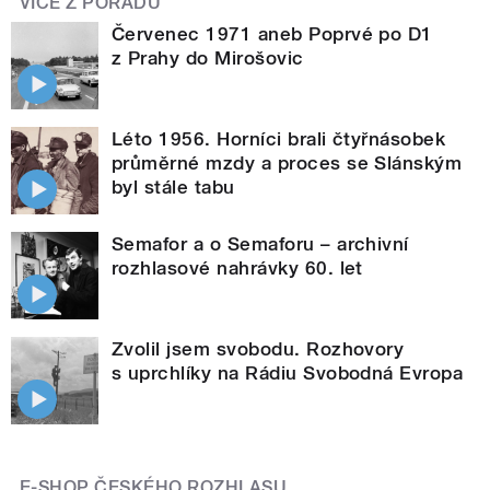
VÍCE Z POŘADU
Červenec 1971 aneb Poprvé po D1
z Prahy do Mirošovic
Léto 1956. Horníci brali čtyřnásobek
průměrné mzdy a proces se Slánským
byl stále tabu
Semafor a o Semaforu – archivní
rozhlasové nahrávky 60. let
Zvolil jsem svobodu. Rozhovory
s uprchlíky na Rádiu Svobodná Evropa
E-SHOP ČESKÉHO ROZHLASU