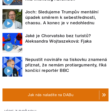
Joch: Sledujeme Trumpův mentální
úpadek směrem k sebestřednosti,
chaosu. A konec je v nedohlednu
Jaké je Chorvatsko bez turistů?
Aleksandra Wojtaszeková: Fjaka
Nepustit novináře na tiskovku znamená
přiznat, že nemám protiargumenty, říká
končící reportér BBC
Jak nás naladíte na DABu