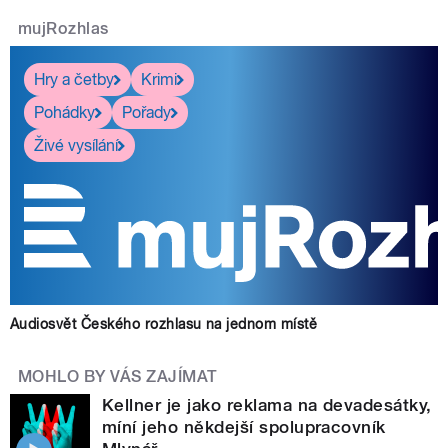
mujRozhlas
Hry a četby
Krimi
Pohádky
Pořady
Živé vysílání
Audiosvět Českého rozhlasu na jednom místě
MOHLO BY VÁS ZAJÍMAT
Kellner je jako reklama na devadesátky,
míní jeho někdejší spolupracovník