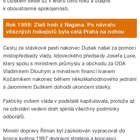
s Duškem sešel už v lednu toho roku a údajně
k oboustranné spokojenosti.
Rok 1998: Zlatí hoši z Nagana. Po návratu
vítězných hokejistů byla celá Praha na nohou
Cestu ze stávkové pasti nakonec Dušek našel za pomoci
místopředsedy vlády, lidoveckého předsedy Josefa Luxe,
který spolu s ministrem průmyslu a obchodu za ODA
Vladimírem Dlouhým a ministrem financí Ivanem
Kočárníkem nakonec během několikahodinového jednání
s Jaromírem Duškem dohodli ukončení stávky.
Fakticky ovšem vláda v podstatě kapitulovala, protože až
na odvolání vedení drah splnila všechny podmínky
odborářů.
Ministr dopravy Říman byl zaúkolován vypracovat do
konce května 1997 dopravní strategii a koncepci