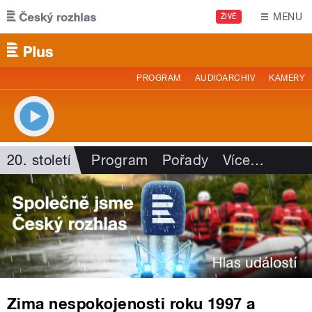
Přejít k hlavnímu obsahu
MENU
ŽIVĚ
PROGRAM
AUDIOARCHIV
KAMERY
20. století
Program
Pořady
Více
…
Zima nespokojenosti roku 1997 a