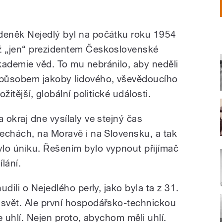
deněk Nejedlý byl na počátku roku 1954
ž „jen“ prezidentem Československé
kademie věd. To mu nebránilo, aby neděli
způsobem jakoby lidového, vševědoucího
žitější, globální politické události.
okraj dne vysílaly ve stejný čas
echách, na Moravě i na Slovensku, a tak
o úniku. Řešením bylo vypnout přijímač
ílání.
dili o Nejedlého perly, jako byla ta z 31.
svět. Ale první hospodářsko-technickou
e uhlí. Nejen proto, abychom měli uhlí.