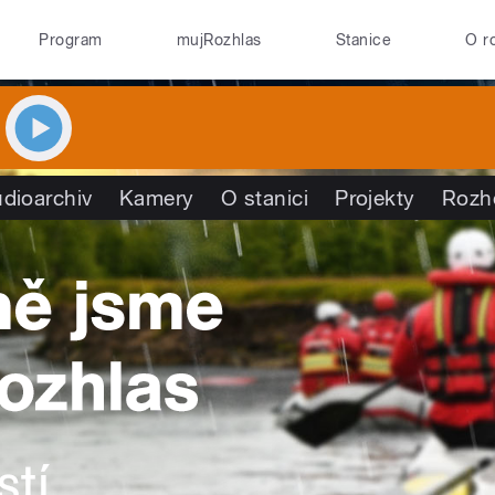
Program
mujRozhlas
Stanice
O r
dioarchiv
Kamery
O stanici
Projekty
Rozh