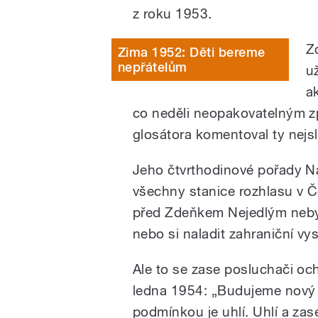
z roku 1953.
Z
Zima 1952: Děti bereme
nepřátelům
u
a
co neděli neopakovatelným 
glosátora komentoval ty nejslo
Jeho čtvrthodinové pořady Na 
všechny stanice rozhlasu v Č
před Zdeňkem Nejedlým nebyl
nebo si naladit zahraniční vys
Ale to se zase posluchači ochu
ledna 1954: „Budujeme nový 
podmínkou je uhlí. Uhlí a zas