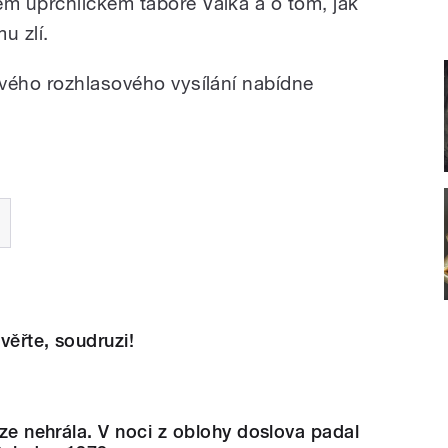
m uprchlickém táboře Valka a o tom, jak
u zlí.
vého rozhlasového vysílání nabídne
věřte, soudruzi!
ize nehrála. V noci z oblohy doslova padal