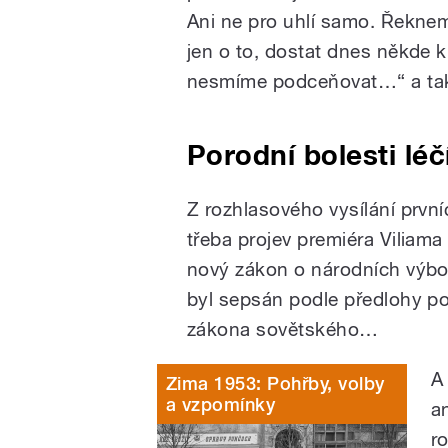
Ani ne pro uhlí samo. Řeknem
jen o to, dostat dnes někde k
nesmíme podceňovat…“ a tak 
Porodní bolesti l
Z rozhlasového vysílání první
třeba projev premiéra Viliam
nový zákon o národních výbor
byl sepsán podle předlohy p
zákona sovětského…
A
Zima 1953: Pohřby, volby
a vzpomínky
a
r