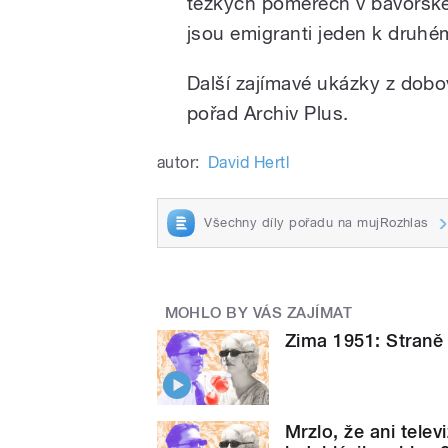
těžkých poměrech v bavorské
jsou emigranti jeden k druhém
Další zajímavé ukázky z dobo
pořad Archiv Plus.
autor:
David Hertl
Všechny díly pořadu na mujRozhlas
MOHLO BY VÁS ZAJÍMAT
Zima 1951: Straně 
Mrzlo, že ani telev