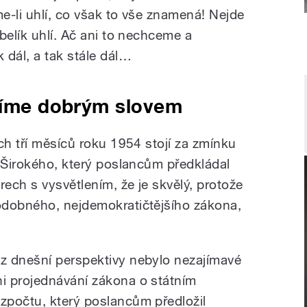
e-li uhlí, co však to vše znamená! Nejde
belík uhlí. Ač ani to nechceme a
dál, a tak stále dál…
éčíme dobrým slovem
ch tří měsíců roku 1954 stojí za zmínku
a Širokého, který poslancům předkládal
ech s vysvětlením, že je skvělý, protože
odobného, nejdemokratičtějšího zákona,
 z dnešní perspektivy nebylo nezajímavé
ni projednávání zákona o státním
ozpočtu, který poslancům předložil