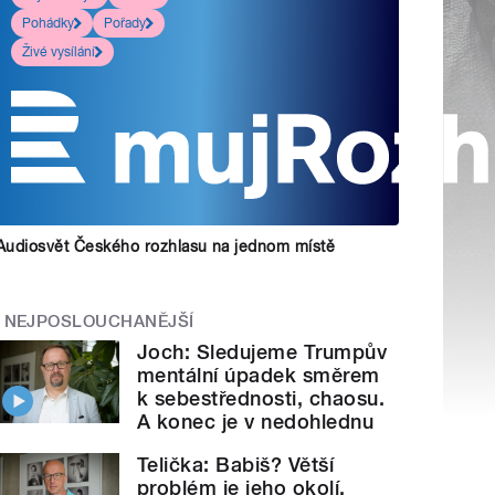
Pohádky
Pořady
Živé vysílání
Audiosvět Českého rozhlasu na jednom místě
NEJPOSLOUCHANĚJŠÍ
Joch: Sledujeme Trumpův
mentální úpadek směrem
k sebestřednosti, chaosu.
A konec je v nedohlednu
Telička: Babiš? Větší
problém je jeho okolí.