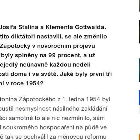
i Josifa Stalina a Klementa Gottwalda.
ito diktátoři nastavili, se ale změnilo
 Zápotocký v novoročním projevu
 byly splněny na 99 procent, a už
ejedlý neúnavně každou neděli
ti doma i ve světě. Jaké byly první tři
ní v roce 1954?
tonína Zápotockého z 1. ledna 1954 byl
ipustil nesmyslnost násilného zakládání
ěci samotné to ale nic nezměnilo, sám
ní soukromého hospodaření na půdě ve
ně tak se pochválil za měnovou reformu