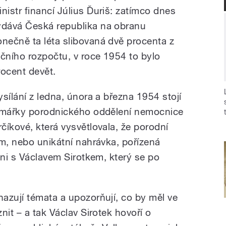
inistr financí Július Ďuriš: zatímco dnes
ydává Česká republika na obranu
onečně ta léta slibovaná dvě procenta z
očního rozpočtu, v roce 1954 to bylo
rocent devět.
sílání z ledna, února a března 1954 stojí
rimářky porodnického oddělení nemocnice
číkové, která vysvětlovala, že porodní
em, nebo unikátní nahrávka, pořízená
zni s Václavem Sirotkem, který se po
azují témata a upozorňují, co by měl ve
nit – a tak Václav Sirotek hovoří o