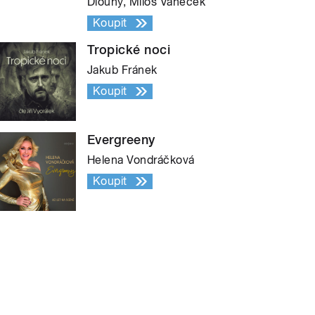
Dlouhý, Miloš Vaněček
Koupit
Tropické noci
Jakub Fránek
Koupit
Evergreeny
Helena Vondráčková
Koupit