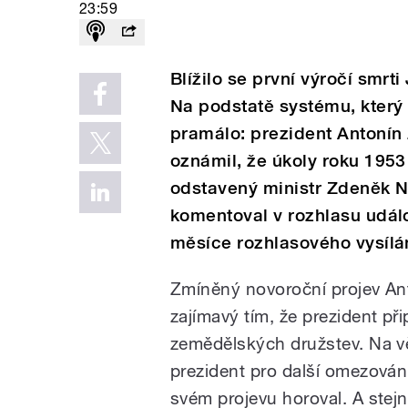
23:59
Blížilo se první výročí smrt
Na podstatě systému, který t
pramálo: prezident Antonín
oznámil, že úkoly roku 1953
odstavený ministr Zdeněk N
komentoval v rozhlasu událos
měsíce rozhlasového vysílá
Zmíněný novoroční projev An
zajímavý tím, že prezident př
zemědělských družstev. Na v
prezident pro další omezová
svém projevu horoval. A stej