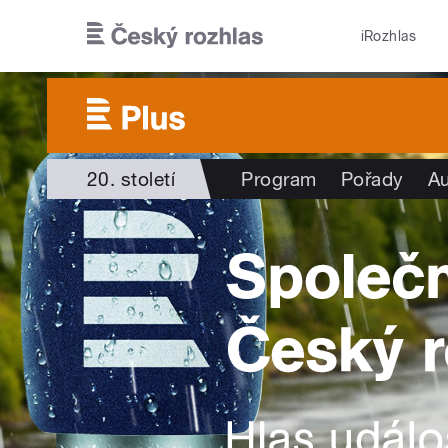
Přejít k hlavnímu obsahu
iRozhlas
20. století
Program
Pořady
Au