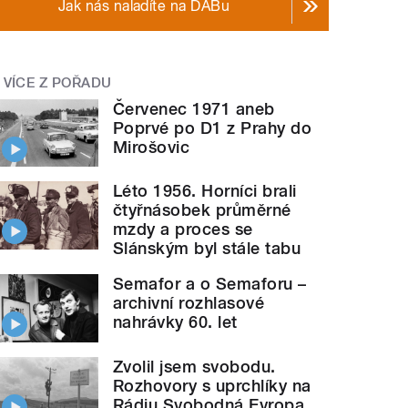
Jak nás naladíte na DABu
VÍCE Z POŘADU
Červenec 1971 aneb
Poprvé po D1 z Prahy do
Mirošovic
Léto 1956. Horníci brali
čtyřnásobek průměrné
mzdy a proces se
Slánským byl stále tabu
Semafor a o Semaforu –
archivní rozhlasové
nahrávky 60. let
Zvolil jsem svobodu.
Rozhovory s uprchlíky na
Rádiu Svobodná Evropa