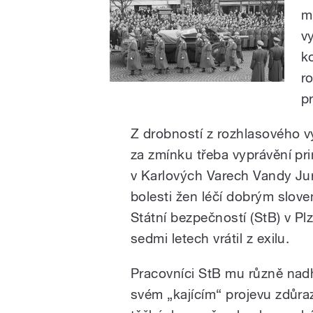
m
v
k
r
p
Z drobností z rozhlasového vy
za zmínku třeba vyprávění p
v Karlových Varech Vandy Jur
bolesti žen léčí dobrým slov
Státní bezpečností (StB) v Pl
sedmi letech vrátil z exilu.
Pracovníci StB mu různě nadh
svém „kajícím“ projevu zdůraz