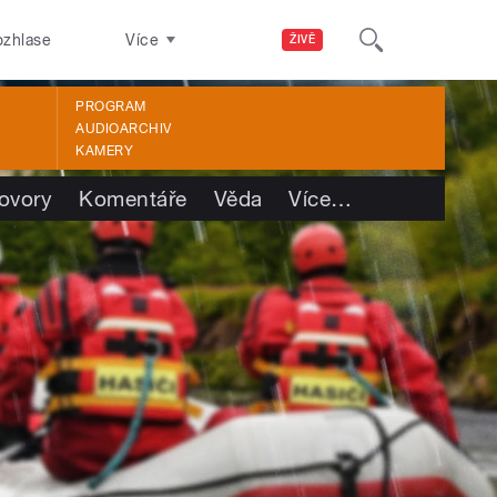
ozhlase
Více
ŽIVĚ
PROGRAM
AUDIOARCHIV
KAMERY
ovory
Komentáře
Věda
Více
…