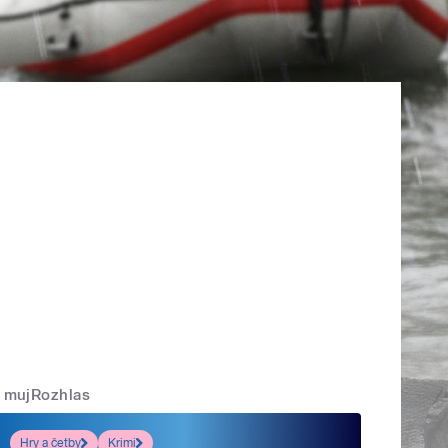
mujRozhlas
Hry a četby
Krimi