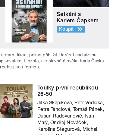
Setkání s
Karlem Čapkem
Koupit
Literární fikce, pokus přiblížit literární nadsázkou
spisovatele, filozofa, ale hlavně člověka Karla Čapka
trochu jinou formou.
Toulky první republikou
26-50
Jitka Škápíková, Petr Vodička,
Petra Tanclová, Tomáš Pánek,
Dušan Radovanovič, Ivan
Malý, Ondřej Nováček,
Karolína Stegurová, Michal