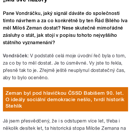
Pane Vondráčku, jaký signál dáváte do společnosti
tímto návrhem a za co konkrétně by ten Řád Bílého lva
měl Miloš Zeman dostat? Nese skutečně mimořádné
zásluhy o stát, jak stojí v popisu tohoto nejvyššího
státního vyznamenání?
Vondráček
: V podstatě celá moje úvodní řeč byla o tom,
za co by to měl dostat. Je to úsměvné. Vy jste to řekla,
přesně tak to je. Zřejmě ještě neuplynul dostatečný čas,
aby to bylo oceněno.
Zeman byl pod hlavičkou ČSSD Babišem 90. let.
O ideály sociální demokracie nešlo, tvrdí historik
Stehlík
Já jsem přesvědčený, že i s odstupem více let, třeba i
několik desítek let, ta historická stopa Miloše Zemana na