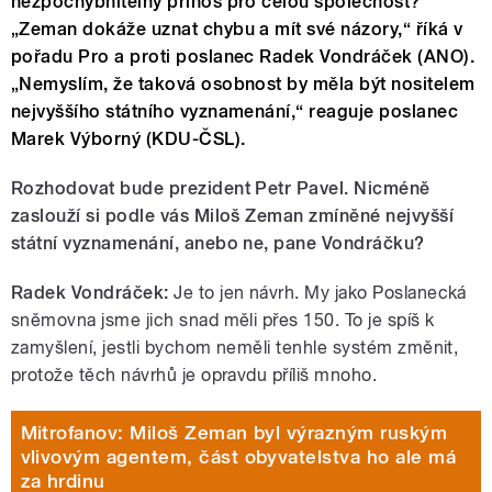
nezpochybnitelný přínos pro celou společnost?
„Zeman dokáže uznat chybu a mít své názory,“ říká v
pořadu Pro a proti poslanec Radek Vondráček (ANO).
„Nemyslím, že taková osobnost by měla být nositelem
nejvyššího státního vyznamenání,“ reaguje poslanec
Marek Výborný (KDU-ČSL).
Rozhodovat bude prezident Petr Pavel. Nicméně
zaslouží si podle vás Miloš Zeman zmíněné nejvyšší
státní vyznamenání, anebo ne, pane Vondráčku?
Radek Vondráček:
Je to jen návrh. My jako Poslanecká
sněmovna jsme jich snad měli přes 150. To je spíš k
zamyšlení, jestli bychom neměli tenhle systém změnit,
protože těch návrhů je opravdu příliš mnoho.
Mitrofanov: Miloš Zeman byl výrazným ruským
vlivovým agentem, část obyvatelstva ho ale má
za hrdinu