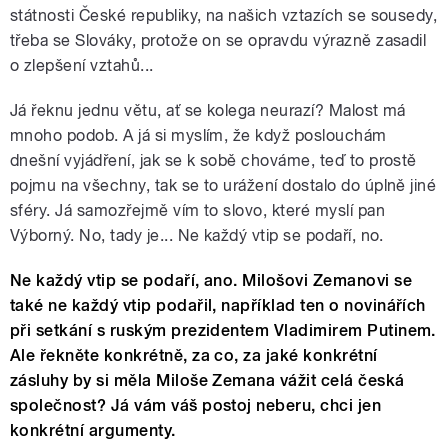
státnosti České republiky, na našich vztazích se sousedy,
třeba se Slováky, protože on se opravdu výrazně zasadil
o zlepšení vztahů...
Já řeknu jednu větu, ať se kolega neurazí? Malost má
mnoho podob. A já si myslím, že když poslouchám
dnešní vyjádření, jak se k sobě chováme, teď to prostě
pojmu na všechny, tak se to urážení dostalo do úplně jiné
sféry. Já samozřejmě vím to slovo, které myslí pan
Výborný. No, tady je... Ne každý vtip se podaří, no.
Ne každý vtip se podaří, ano. Milošovi Zemanovi se
také ne každý vtip podařil, například ten o novinářích
při setkání s ruským prezidentem Vladimirem Putinem.
Ale řekněte konkrétně, za co, za jaké konkrétní
zásluhy by si měla Miloše Zemana vážit celá česká
společnost? Já vám váš postoj neberu, chci jen
konkrétní argumenty.