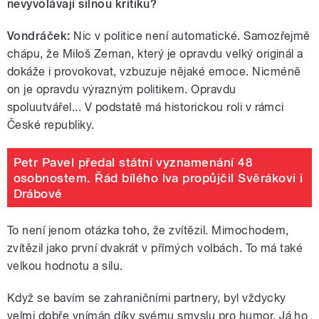
nevyvolávají silnou kritiku?
Vondráček:
Nic v politice není automatické. Samozřejmě
chápu, že Miloš Zeman, který je opravdu velký originál a
dokáže i provokovat, vzbuzuje nějaké emoce. Nicméně
on je opravdu výrazným politikem. Opravdu
spoluutvářel... V podstatě má historickou roli v rámci
České republiky.
Petr Pavel předal státní vyznamenání 48
osobnostem. Řád bílého lva propůjčil Svěrákovi i
Drábové
To není jenom otázka toho, že zvítězil. Mimochodem,
zvítězil jako první dvakrát v přímých volbách. To má také
velkou hodnotu a sílu.
Když se bavím se zahraničními partnery, byl vždycky
velmi dobře vnímán díky svému smyslu pro humor. Já ho