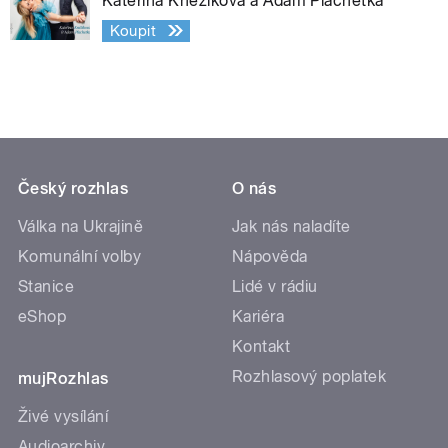
Kateřina Kněžíková a Adam Plachetka
Koupit
Český rozhlas
O nás
Válka na Ukrajině
Jak nás naladíte
Komunální volby
Nápověda
Stanice
Lidé v rádiu
eShop
Kariéra
Kontakt
Rozhlasový poplatek
mujRozhlas
Živé vysílání
Audioarchiv