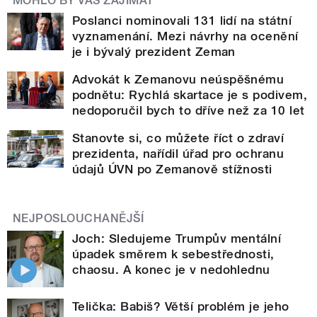
MOHLO BY VÁS ZAJÍMAT
Poslanci nominovali 131 lidí na státní
vyznamenání. Mezi návrhy na ocenění
je i bývalý prezident Zeman
Advokát k Zemanovu neúspěšnému
podnětu: Rychlá skartace je s podivem,
nedoporučil bych to dříve než za 10 let
Stanovte si, co můžete říct o zdraví
prezidenta, nařídil úřad pro ochranu
údajů ÚVN po Zemanově stížnosti
NEJPOSLOUCHANĚJŠÍ
Joch: Sledujeme Trumpův mentální
úpadek směrem k sebestřednosti,
chaosu. A konec je v nedohlednu
Telička: Babiš? Větší problém je jeho