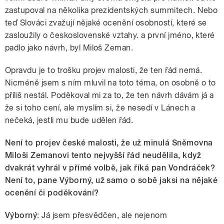
zastupoval na několika prezidentských summitech. Nebo
teď Slováci zvažují nějaké ocenění osobností, které se
zasloužily o československé vztahy. a první jméno, které
padlo jako návrh, byl Miloš Zeman.
Opravdu je to
trošku projev malosti, že ten řád nemá.
Nicméně jsem s ním mluvil na toto téma, on osobně o to
příliš nestál. Poděkoval mi za to, že ten návrh dávám já a
že si toho cení, ale myslím si, že nesedí v Lánech a
nečeká,
jestli mu bude udělen řád.
Není to projev české malosti, že už minulá Sněmovna
Miloši Zemanovi tento nejvyšší řád neudělila, když
dvakrát vyhrál v přímé volbě, jak říká pan Vondráček?
Není to, pane Výborný, už samo o sobě jaksi na nějaké
ocenění či poděkování?
Výborný
: Já jsem přesvědčen, ale nejenom