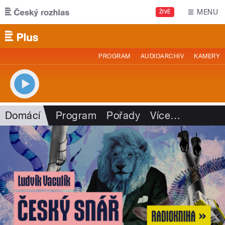
Přejít k hlavnímu obsahu
MENU
ŽIVĚ
PROGRAM
AUDIOARCHIV
KAMERY
Domácí
Program
Pořady
Více
…