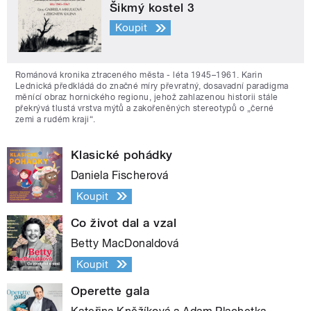
Šikmý kostel 3
Koupit
Románová kronika ztraceného města - léta 1945–1961. Karin
Lednická předkládá do značné míry převratný, dosavadní paradigma
měnící obraz hornického regionu, jehož zahlazenou historii stále
překrývá tlustá vrstva mýtů a zakořeněných stereotypů o „černé
zemi a rudém kraji“.
Klasické pohádky
Daniela Fischerová
Koupit
Co život dal a vzal
Betty MacDonaldová
Koupit
Operette gala