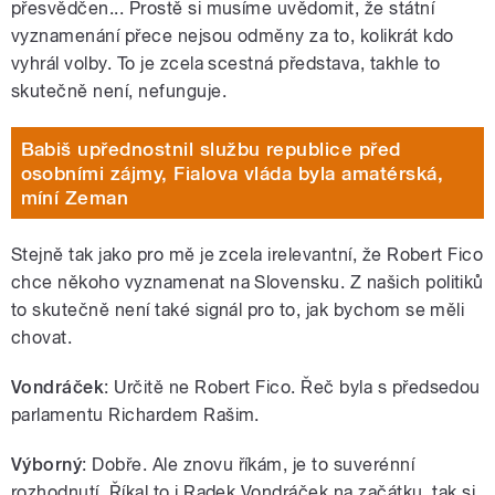
přesvědčen... Prostě si musíme uvědomit, že státní
vyznamenání přece nejsou odměny za to, kolikrát kdo
vyhrál volby. To je zcela scestná představa, takhle to
skutečně není, nefunguje.
Babiš upřednostnil službu republice před
osobními zájmy, Fialova vláda byla amatérská,
míní Zeman
Stejně tak jako pro mě je zcela irelevantní, že Robert Fico
chce někoho vyznamenat na Slovensku. Z našich politiků
to skutečně není také signál pro to, jak bychom se měli
chovat.
Vondráček
: Určitě
ne Robert Fico. Řeč byla s předsedou
parlamentu Richardem Rašim.
Výborný
:
Dobře. Ale znovu říkám,
je to suverénní
rozhodnutí. Říkal to i Radek Vondráček na začátku, tak si