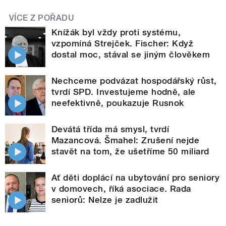
VÍCE Z POŘADU
Knížák byl vždy proti systému,
vzpomíná Strejček. Fischer: Když
dostal moc, stával se jiným člověkem
Nechceme podvázat hospodářský růst,
tvrdí SPD. Investujeme hodně, ale
neefektivně, poukazuje Rusnok
Devátá třída má smysl, tvrdí
Mazancová. Šmahel: Zrušení nejde
stavět na tom, že ušetříme 50 miliard
Ať děti doplácí na ubytování pro seniory
v domovech, říká asociace. Rada
seniorů: Nelze je zadlužit