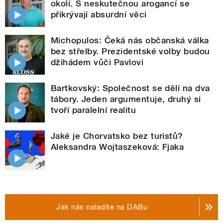
okolí. S neskutečnou arogancí se
přikrývají absurdní věci
Michopulos: Čeká nás občanská válka
bez střelby. Prezidentské volby budou
džihádem vůči Pavlovi
Bartkovský: Společnost se dělí na dva
tábory. Jeden argumentuje, druhý si
tvoří paralelní realitu
Jaké je Chorvatsko bez turistů?
Aleksandra Wojtaszeková: Fjaka
Jak nás naladíte na DABu