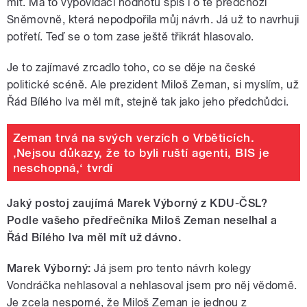
mít. Má to vypovídací hodnotu spíš i o té předchozí
Sněmovně, která nepodpořila můj návrh. Já už to navrhuji
potřetí. Teď se o tom zase ještě třikrát hlasovalo.
Je to zajímavé zrcadlo toho, co se děje na české
politické scéně. Ale prezident Miloš Zeman, si myslím, už
Řád Bílého lva měl mít, stejně tak jako jeho předchůdci.
Zeman trvá na svých verzích o Vrběticích.
‚Nejsou důkazy, že to byli ruští agenti, BIS je
neschopná,‘ tvrdí
Jaký postoj zaujímá Marek Výborný z KDU-ČSL?
Podle vašeho předřečníka Miloš Zeman neselhal a
Řád Bílého lva měl mít už dávno.
Marek Výborný:
Já jsem pro tento návrh kolegy
Vondráčka nehlasoval a nehlasoval jsem pro něj vědomě.
Je zcela nesporné, že Miloš Zeman je jednou z