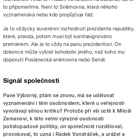
to připomeňme. Není to Sněmovna, která někoho
vyznamenává nebo kdo propůjčuje řád.
J
e to vždycky suverénní rozhodnutí prezidenta republiky,
které, pravda, potom musí být kontrasignováno
premiérem. Ale je to vždy na panu prezidentovi. On
dokonce může vybrat kohokoliv jiného, než koho mu
doporučí Poslanecká sněmovna nebo Senát.
Signál společnosti
Pane Výborný, ptám se znovu, má se udělovat
vyznamenání i těm osobnostem, které u veřejnosti
vyvolávají silnou kritiku? Protože při vší úctě k Miloši
Zemanovi, k této velmi výrazné osobnosti
polistopadové politiky, on společnost rozděloval,
provokoval, to uzná i Radek Vondráček, a urážel a