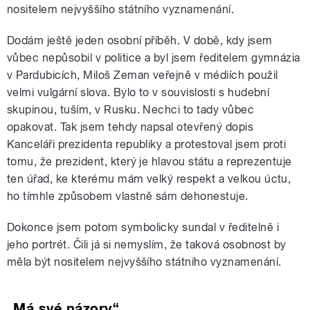
nositelem nejvyššího státního vyznamenání.
Dodám ještě jeden osobní příběh.
V době, kdy jsem
vůbec nepůsobil v politice a byl jsem ředitelem gymnázia
v Pardubicích, Miloš Zeman veřejně v médiích použil
velmi vulgární slova. Bylo to v souvislosti s hudební
skupinou, tuším, v Rusku. Nechci to tady vůbec
opakovat. Tak jsem tehdy napsal otevřený dopis
Kanceláři prezidenta republiky a protestoval jsem proti
tomu, že prezident, který je hlavou státu a reprezentuje
ten úřad, ke kterému mám velký respekt a velkou úctu,
ho tímhle způsobem vlastně sám dehonestuje.
Dokonce jsem potom symbolicky sundal v ředitelně i
jeho portrét. Čili já si nemyslím, že taková osobnost by
měla být nositelem nejvyššího státního vyznamenání.
„Má své názory“