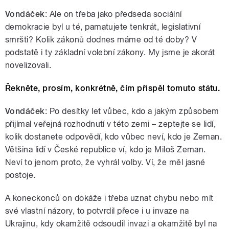
Vondáček
: Ale
on třeba jako předseda sociální
demokracie byl u té, pamatujete tenkrát, legislativní
smršti? Kolik zákonů dodnes máme od té doby? V
podstatě i ty základní volební zákony. My jsme je akorát
novelizovali.
Řekněte, prosím, konkrétně, čím přispěl tomuto státu.
Vondáček
: Po desítky let vůbec, kdo a jakým způsobem
přijímal veřejná rozhodnutí v této zemi – zeptejte se lidí,
kolik dostanete odpovědí, kdo vůbec neví, kdo je Zeman.
Většina lidí v České republice ví, kdo je Miloš Zeman.
Neví to jenom proto, že vyhrál volby. Ví, že měl jasné
postoje.
A koneckonců on dokáže i třeba uznat chybu nebo mít
své vlastní názory, to potvrdil přece i u invaze na
Ukrajinu, kdy okamžitě odsoudil invazi a okamžitě byl na