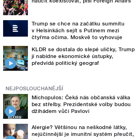
naučit koexistovat, píší Foreign Affairs
Trump se chce na začátku summitu
v Helsinkách sejít s Putinem mezi
čtyřma očima. Moskvě to vyhovuje
KLDR se dostala do slepé uličky, Trump
jí nabídne ekonomické ústupky,
předvídá politický geograf
NEJPOSLOUCHANĚJŠÍ
Michopulos: Čeká nás občanská válka
bez střelby. Prezidentské volby budou
džihádem vůči Pavlovi
Alergie? Většinou na neškodné látky,
nejúčinnější je imunitní systém přeučit,