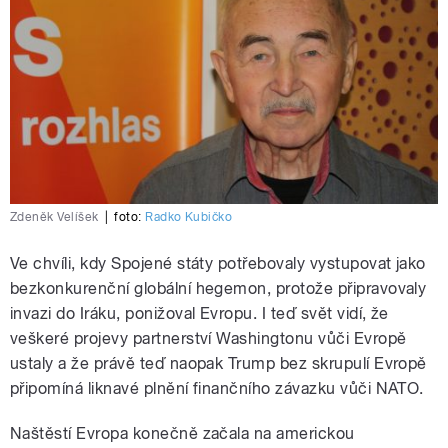
Zdeněk Velíšek
|
foto:
Radko Kubičko
Ve chvíli, kdy Spojené státy potřebovaly vystupovat jako
bezkonkurenční globální hegemon, protože připravovaly
invazi do Iráku, ponižoval Evropu. I teď svět vidí, že
veškeré projevy partnerství Washingtonu vůči Evropě
ustaly a že právě teď naopak Trump bez skrupulí Evropě
připomíná liknavé plnění finančního závazku vůči NATO.
Naštěstí Evropa konečně začala na americkou