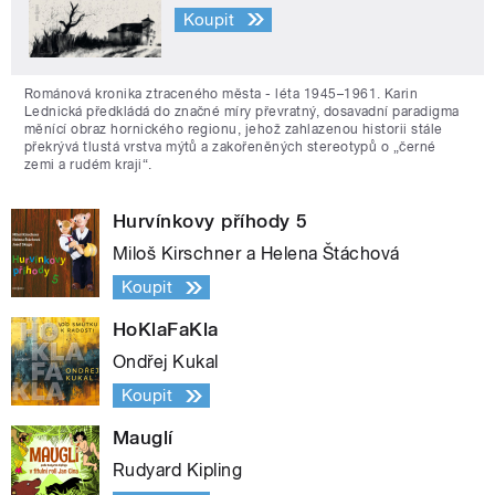
Koupit
Románová kronika ztraceného města - léta 1945–1961. Karin
Lednická předkládá do značné míry převratný, dosavadní paradigma
měnící obraz hornického regionu, jehož zahlazenou historii stále
překrývá tlustá vrstva mýtů a zakořeněných stereotypů o „černé
zemi a rudém kraji“.
Hurvínkovy příhody 5
Miloš Kirschner a Helena Štáchová
Koupit
HoKlaFaKla
Ondřej Kukal
Koupit
Mauglí
Rudyard Kipling