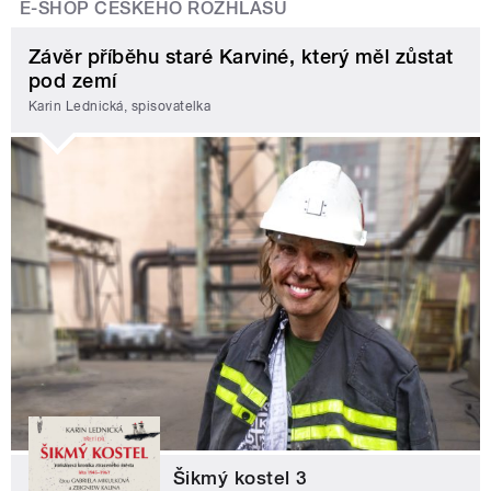
E-SHOP ČESKÉHO ROZHLASU
Závěr příběhu staré Karviné, který měl zůstat
pod zemí
Karin Lednická, spisovatelka
Šikmý kostel 3