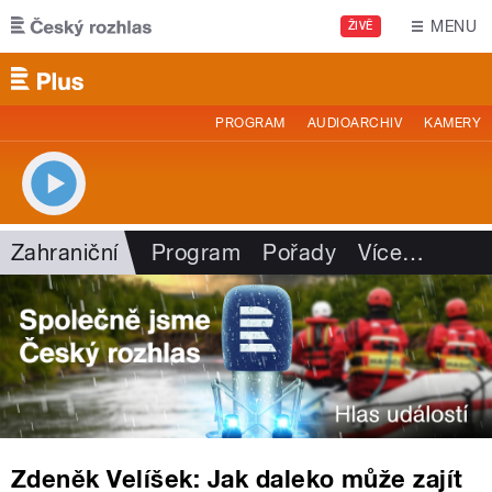
Přejít k hlavnímu obsahu
MENU
ŽIVĚ
PROGRAM
AUDIOARCHIV
KAMERY
Zahraniční
Program
Pořady
Více
…
Zdeněk Velíšek: Jak daleko může zajít