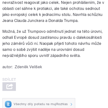
nevraživost reagovat jako celek. Nejen prohlášením, že v
oblasti cel sáhne k protiakci, ale také ochotou sednout
jako evropský celek k jednacímu stolu. Navrhla schůzku
Jeana Clauda Junckera a Donalda Trumpa.
Možná, že už Trumpovo odmítnutí jednat na této úrovni,
odhalí Evropě dosud zastíranou pravdu o dalekosáhlosti
jeho záměrů vůči ní. Naopak přijetí tohoto návrhu může
samo o sobě zvýšit naděje na urovnání dosud
nejvážnějšího sporu uvnitř západního světa.
autor:
Zdeněk Velíšek
Všechny díly pořadu na mujRozhlas