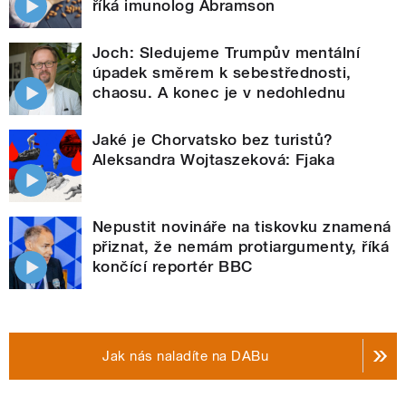
říká imunolog Abramson
Joch: Sledujeme Trumpův mentální
úpadek směrem k sebestřednosti,
chaosu. A konec je v nedohlednu
Jaké je Chorvatsko bez turistů?
Aleksandra Wojtaszeková: Fjaka
Nepustit novináře na tiskovku znamená
přiznat, že nemám protiargumenty, říká
končící reportér BBC
Jak nás naladíte na DABu