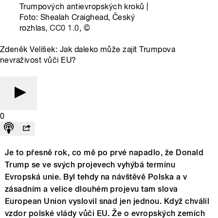
Trumpových antievropských kroků |
Foto: Shealah Craighead, Český
rozhlas,
CC0 1.0
,
©
Zdeněk Velíšek: Jak daleko může zajít Trumpova
nevraživost vůči EU?
0
Je to přesně rok, co mě po prvé napadlo, že Donald
Trump se ve svých projevech vyhýbá termínu
Evropská unie. Byl tehdy na návštěvě Polska a v
zásadním a velice dlouhém projevu tam slova
European Union vyslovil snad jen jednou. Když chválil
vzdor polské vlády vůči EU. Že o evropských zemích