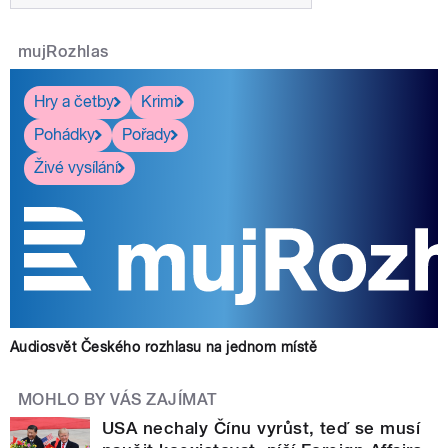
mujRozhlas
Hry a četby
Krimi
Pohádky
Pořady
Živé vysílání
Audiosvět Českého rozhlasu na jednom místě
MOHLO BY VÁS ZAJÍMAT
USA nechaly Čínu vyrůst, teď se musí