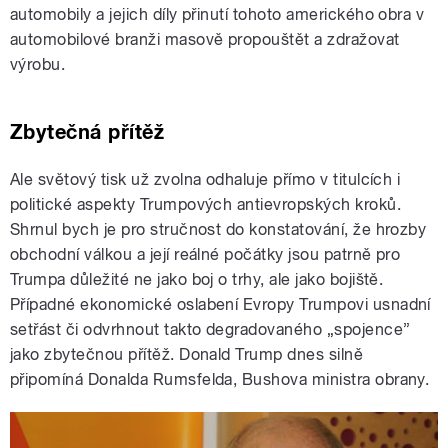
automobily a jejich díly přinutí tohoto amerického obra v
automobilové branži masově propouštět a zdražovat
výrobu.
Zbytečná přítěž
Ale světový tisk už zvolna odhaluje přímo v titulcích i
politické aspekty Trumpových antievropských kroků.
Shrnul bych je pro stručnost do konstatování, že hrozby
obchodní válkou a její reálné počátky jsou patrně pro
Trumpa důležité ne jako boj o trhy, ale jako bojiště.
Případné ekonomické oslabení Evropy Trumpovi usnadní
setřást či odvrhnout takto degradovaného „spojence”
jako zbytečnou přítěž. Donald Trump dnes silně
připomíná Donalda Rumsfelda, Bushova ministra obrany.