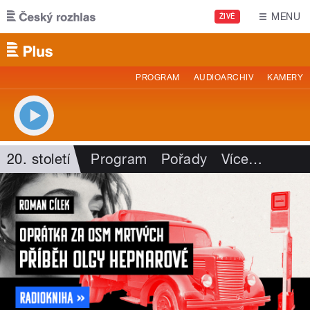
Přejít k hlavnímu obsahu
MENU
ŽIVĚ
PROGRAM
AUDIOARCHIV
KAMERY
20. století
Program
Pořady
Více
…