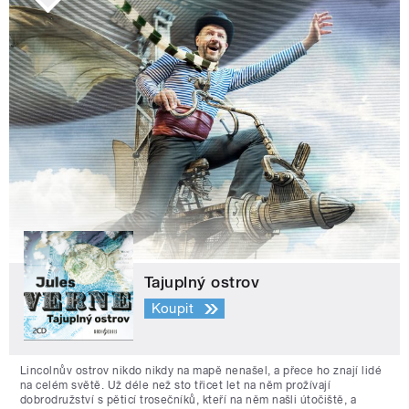
Tajuplný ostrov
Koupit
Lincolnův ostrov nikdo nikdy na mapě nenašel, a přece ho znají lidé
na celém světě. Už déle než sto třicet let na něm prožívají
dobrodružství s pěticí trosečníků, kteří na něm našli útočiště, a