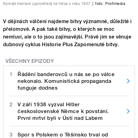
Konrád Henlein (uprostřed) na fotce z roku 1937
|
foto:
Profimedia
V dějinách válčení najdeme bitvy významné, důležité i
přelomové. A pak také bitvy, o kterých se moc
nemluví, ale o to jsou zajímavější. Právě jim se věnuje
dubnový cyklus Historie Plus Zapomenuté bitvy.
VŠECHNY EPIZODY
1
Řádění banderovců u nás se po válce
nekonalo. Komunistická propaganda
funguje dodnes
2
V září 1938 vyzval Hitler
československé Němce k povstání.
První mrtví byli v Ústí nad Labem
3
Spor s Polskem o Těšínsko trval od