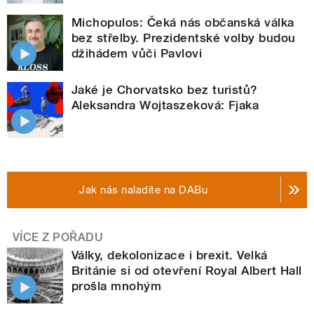
Michopulos: Čeká nás občanská válka
bez střelby. Prezidentské volby budou
džihádem vůči Pavlovi
Jaké je Chorvatsko bez turistů?
Aleksandra Wojtaszeková: Fjaka
Jak nás naladíte na DABu
VÍCE Z POŘADU
Války, dekolonizace i brexit. Velká
Británie si od otevření Royal Albert Hall
prošla mnohým