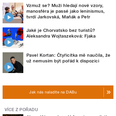
Vzmuž se? Muži hledají nové vzory,
manosféra je passé jako leninismus,
tvrdí Jarkovská, Maňák a Petr
Jaké je Chorvatsko bez turistů?
Aleksandra Wojtaszeková: Fjaka
Pavel Kortan: Čtyřicítka mě naučila, že
už nemusím být pořád k dispozici
Jak nás naladíte na DABu
VÍCE Z POŘADU