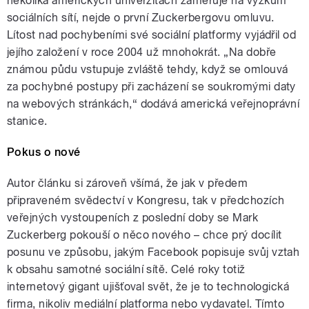
několika amerických univerzitách zaměřuje na výzkum
sociálních sítí, nejde o první Zuckerbergovu omluvu.
Lítost nad pochybeními své sociální platformy vyjádřil od
jejího založení v roce 2004 už mnohokrát. „Na dobře
známou půdu vstupuje zvláště tehdy, když se omlouvá
za pochybné postupy při zacházení se soukromými daty
na webových stránkách,“ dodává americká veřejnoprávní
stanice.
Pokus o nové
Autor článku si zároveň všímá, že jak v předem
připraveném svědectví v Kongresu, tak v předchozích
veřejných vystoupeních z poslední doby se Mark
Zuckerberg pokouší o něco nového – chce prý docílit
posunu ve způsobu, jakým Facebook popisuje svůj vztah
k obsahu samotné sociální sítě. Celé roky totiž
internetový gigant ujišťoval svět, že je to technologická
firma, nikoliv mediální platforma nebo vydavatel. Tímto