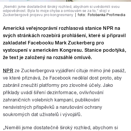
„Neměli jsme dostatečně široký rozhled, abychom si uvědomili svou
odpovědnost. Byla to moje chyba a omlouvám se za to,“ stojí v
Zuckerbergově projevu pro kongresmany
|
foto:
Fotobanka Profimedia
Americká veřejnoprávní rozhlasová stanice NPR na
svých stránkách rozebírá prohlášení, které si připravil
zakladatel Facebooku Mark Zuckerberg pro
vystoupení v americkém Kongresu. Stanice podotýká,
že text je založený na rozsáhlé omluvě.
NPR
ze Zuckerbergova vyjádření cituje mimo jiné pasáž,
ve které přiznává, že Facebook nedělal dost proto, aby
zabránil zneužití platformy pro zlovolné účely. Jako
příklady uvádí šíření dezinformace, ovlivňování
zahraničních volebních kampaní, publikování
nenávistných příspěvků a narušování ochrany
soukromých dat uživatelů i vývojářů.
„Neměli jsme dostatečně široký rozhled, abychom si