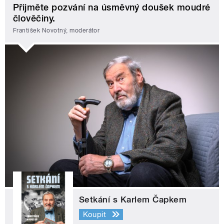
Přijměte pozvání na úsměvný doušek moudré
člověčiny.
František Novotný, moderátor
Setkání s Karlem Čapkem
Koupit