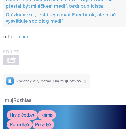
přestal být miláčkem médií, tvrdí publicista
Otázka nezní, jestli regulovat Facebook, ale proč,
vysvětluje sociolog médií
autor:
mam
Všechny díly pořadu na mujRozhlas
mujRozhlas
Hry a četby
Krimi
Pohádky
Pořady