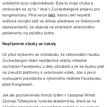
uvědomili svou odpovědnost. Byla to moje chyba a
omlouvám se za to,“ stojí v Zuckerbergově projevu pro
kongresmany. Plná verze
řeči
, kterou šéf největší
světové sociální sítě ve středu přednese ve Sněmovně
reprezentantů, se objevila na stránkách amerického
parlamentu na začátku týdne.
Nepřijemné otázky se čekaly
Už před slyšeními se očekávalo, že zákonodárci budou
Zuckerbergovi klást nepříjemné otázky ohledně
zacházení Facebooku s daty uživatelů a že se budou ptát
na zneužití platformy k ovlivňování voleb. Jde o první
vystoupení prezidenta a výkonného ředitele Facebooku
před Kongresem.
Jak ale poznamenala minulý týden v časopise Wired
Zeynep Tüfekçiová, turecká akademička, která se na