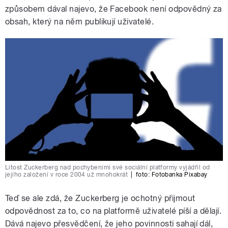
způsobem dával najevo, že Facebook není odpovědný za
obsah, který na něm publikují uživatelé.
Lítost Zuckerberg nad pochybeními své sociální platformy vyjádřil od
jejího založení v roce 2004 už mnohokrát
|
foto:
Fotobanka Pixabay
Teď se ale zdá, že Zuckerberg je ochotný přijmout
odpovědnost za to, co na platformě uživatelé píší a dělají.
Dává najevo přesvědčení, že jeho povinnosti sahají dál,