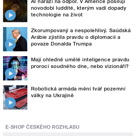
AI naráží na odpor. V Americe posilují
novodobí luddité, kterým vadí dopady
technologie na život
Zkorumpovaný a nespolehlivý. Saúdská
Arábie zjistila pravdu o diplomacii a
povaze Donalda Trumpa
Mají ohledně umělé inteligence pravdu
proroci soudného dne, nebo vizionáři?
Robotická armáda mění tvář pozemní
války na Ukrajině
E-SHOP ČESKÉHO ROZHLASU