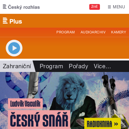
Přejít k hlavnímu obsahu
MENU
ŽIVĚ
PROGRAM
AUDIOARCHIV
KAMERY
Zahraniční
Program
Pořady
Více
…