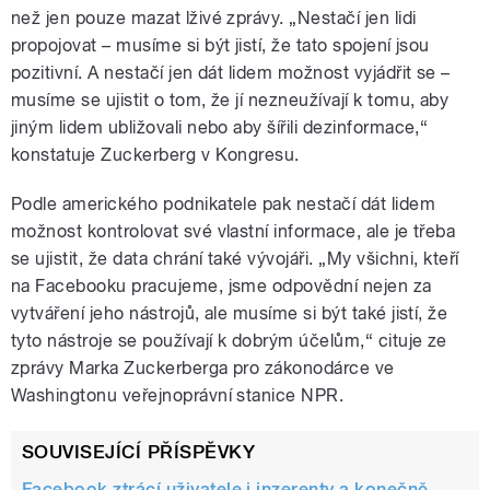
než jen pouze mazat lživé zprávy. „Nestačí jen lidi
propojovat – musíme si být jistí, že tato spojení jsou
pozitivní. A nestačí jen dát lidem možnost vyjádřit se –
musíme se ujistit o tom, že jí nezneužívají k tomu, aby
jiným lidem ubližovali nebo aby šířili dezinformace,“
konstatuje Zuckerberg v Kongresu.
Podle amerického podnikatele pak nestačí dát lidem
možnost kontrolovat své vlastní informace, ale je třeba
se ujistit, že data chrání také vývojáři. „My všichni, kteří
na Facebooku pracujeme, jsme odpovědní nejen za
vytváření jeho nástrojů, ale musíme si být také jistí, že
tyto nástroje se používají k dobrým účelům,“ cituje ze
zprávy Marka Zuckerberga pro zákonodárce ve
Washingtonu veřejnoprávní stanice NPR.
SOUVISEJÍCÍ PŘÍSPĚVKY
Facebook ztrácí uživatele i inzerenty a konečně