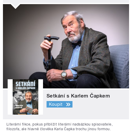
Setkání s Karlem Čapkem
Koupit
Literární fikce, pokus přiblížit literární nadsázkou spisovatele,
filozofa, ale hlavně člověka Karla Čapka trochu jinou formou.