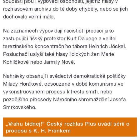
součástí jsou i výpovědi osobností, jejichž hlasy v
rozhlasovém archivu do té doby chyběly, nebo se jich
dochovalo velmi málo.
Na záznamech vypovídají nacističtí předáci jako
zastupující říšský protektor Kurt Daluege a velitel
terezínského koncentračního tábora Heinrich Jöckel.
Posluchači uslyší také hlasy lidických žen Marie
Kohlíčkové nebo Jarmily Nové.
Nahrávky obsahují i svědectví demokratické političky
Milady Horákové, odsouzené v době komunismu ve
vykonstruovaném procesu k trestu smrti, nebo
pozdějšího předsedy Národního shromáždění Josefa
Smrkovského.
„Vrahu bídnej!“ Český rozhlas Plus uvádí sérii o
procesu s K. H. Frankem