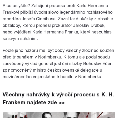
A co uslyšíte? Zahájení procesu proti Karlu Hermannu
Frankovi přiblíží úvodní slovo legendárního rozhlasového
reportéra Josefa Cincibuse. Zazní také ukázky z obsáhlé
obžaloby, kterou pronesl prokurátor Jaroslav Drábek,
nebo vyjádření Karla Hermanna Franka, který nesouhlasil
se svým stíháním.
Podle jeho názoru měl být coby válečný zločinec souzen
před tribunálem v Norimberku. K tomu ale podal soudu
zasvěcený výklad generál justiční služby Bohuslav Ečer,
zplnomocněný ministr československé delegace u
mezinárodního vojenského tribunálu v Norimberku.
Všechny nahrávky k výročí procesu s K. H.
Frankem najdete zde >>