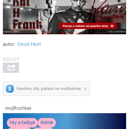
autor:
David Hertl
Všechny díly pořadu na mujRozhlas
mujRozhlas
Hry a četby
Krimi