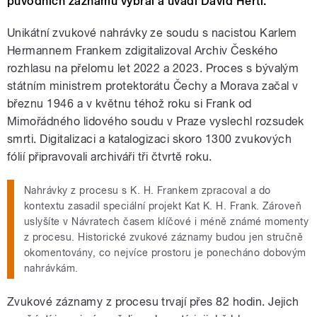
původních záznamů vybral a uvádí David Hertl.
Unikátní zvukové nahrávky ze soudu s nacistou Karlem
Hermannem Frankem zdigitalizoval Archiv Českého
rozhlasu na přelomu let 2022 a 2023. Proces s bývalým
státním ministrem protektorátu Čechy a Morava začal v
březnu 1946 a v květnu téhož roku si Frank od
Mimořádného lidového soudu v Praze vyslechl rozsudek
smrti. Digitalizaci a katalogizaci skoro 1300 zvukových
fólií připravovali archiváři tři čtvrtě roku.
Nahrávky z procesu s K. H. Frankem zpracoval a do
kontextu zasadil speciální projekt Kat K. H. Frank. Zároveň
uslyšíte v Návratech časem klíčové i méně známé momenty
z procesu. Historické zvukové záznamy budou jen stručně
okomentovány, co nejvíce prostoru je ponecháno dobovým
nahrávkám.
Zvukové záznamy z procesu trvají přes 82 hodin. Jejich