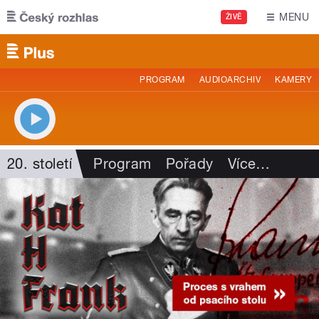
Přejít k hlavnímu obsahu
MENU
ŽIVĚ
PROGRAM
AUDIOARCHIV
KAMERY
20. století
Program
Pořady
Více
…