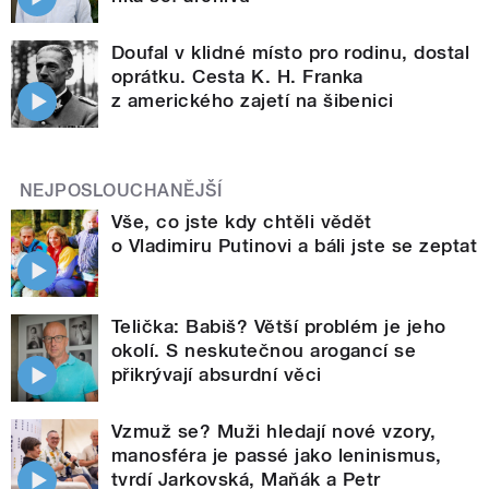
Doufal v klidné místo pro rodinu, dostal
oprátku. Cesta K. H. Franka
z amerického zajetí na šibenici
NEJPOSLOUCHANĚJŠÍ
Vše, co jste kdy chtěli vědět
o Vladimiru Putinovi a báli jste se zeptat
Telička: Babiš? Větší problém je jeho
okolí. S neskutečnou arogancí se
přikrývají absurdní věci
Vzmuž se? Muži hledají nové vzory,
manosféra je passé jako leninismus,
tvrdí Jarkovská, Maňák a Petr