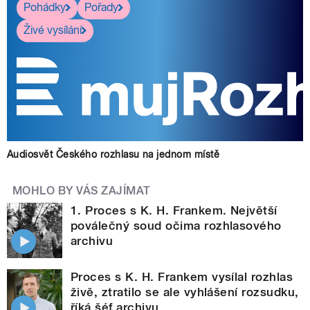
Pohádky
Pořady
Živé vysílání
Audiosvět Českého rozhlasu na jednom místě
MOHLO BY VÁS ZAJÍMAT
1. Proces s K. H. Frankem. Největší
poválečný soud očima rozhlasového
archivu
Proces s K. H. Frankem vysílal rozhlas
živě, ztratilo se ale vyhlášení rozsudku,
říká šéf archivu