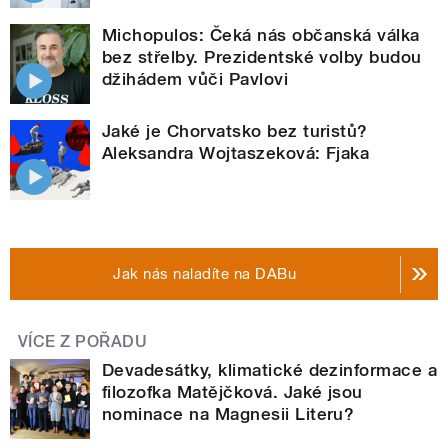
Michopulos: Čeká nás občanská válka
bez střelby. Prezidentské volby budou
džihádem vůči Pavlovi
Jaké je Chorvatsko bez turistů?
Aleksandra Wojtaszeková: Fjaka
Jak nás naladíte na DABu
VÍCE Z POŘADU
Devadesátky, klimatické dezinformace a
filozofka Matějčková. Jaké jsou
nominace na Magnesii Literu?