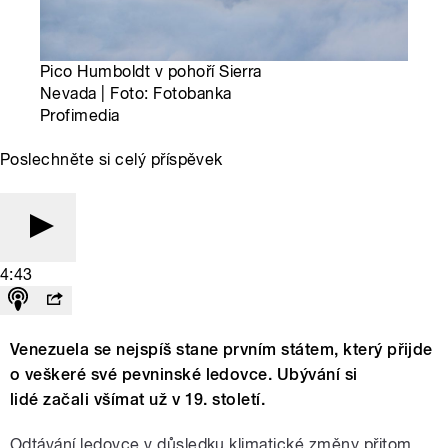
Pico Humboldt v pohoří Sierra
Nevada | Foto: Fotobanka
Profimedia
Poslechněte si celý příspěvek
4:43
Venezuela se nejspíš stane prvním státem, který přijde
o veškeré své pevninské ledovce. Ubývání si
lidé začali všímat už v 19. století.
Odtávání ledovce v důsledku klimatické změny přitom