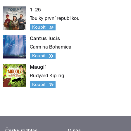
1-25
Toulky první republikou
Koupit
Cantus lucis
Carmina Bohemica
Koupit
Mauglí
Rudyard Kipling
Koupit
Český rozhlas
O nás