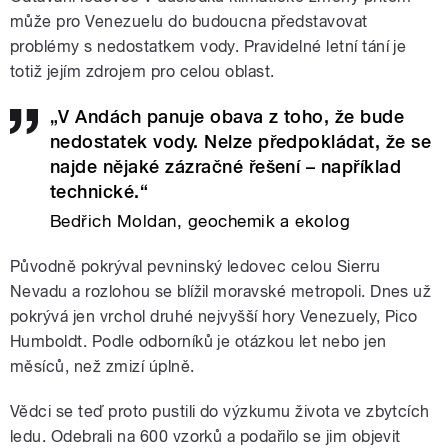
může pro Venezuelu do budoucna představovat
problémy s nedostatkem vody. Pravidelné letní tání je
totiž jejím zdrojem pro celou oblast.
„V Andách panuje obava z toho, že bude
nedostatek vody. Nelze předpokládat, že se
najde nějaké zázračné řešení – například
technické.“
Bedřich Moldan, geochemik a ekolog
Původně pokrýval pevninský ledovec celou Sierru
Nevadu a rozlohou se blížil moravské metropoli. Dnes už
pokrývá jen vrchol druhé nejvyšší hory Venezuely, Pico
Humboldt. Podle odborníků je otázkou let nebo jen
měsíců, než zmizí úplně.
Vědci se teď proto pustili do výzkumu života ve zbytcích
ledu. Odebrali na 600 vzorků a podařilo se jim objevit