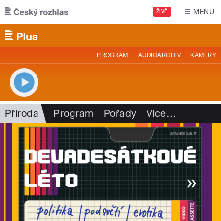
Přejít k hlavnímu obsahu
MENU
ŽIVĚ
PROGRAM
AUDIOARCHIV
KAMERY
Příroda
Program
Pořady
Více
…