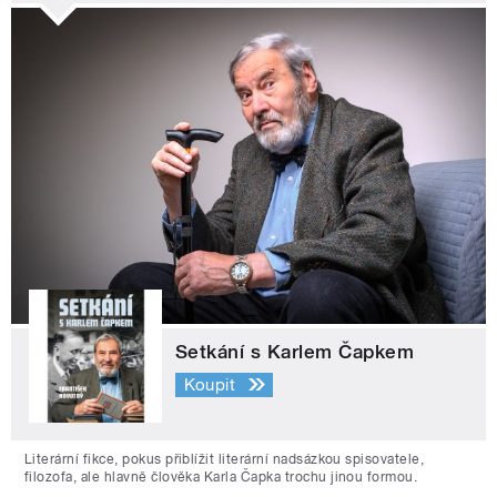
Setkání s Karlem Čapkem
Koupit
Literární fikce, pokus přiblížit literární nadsázkou spisovatele,
filozofa, ale hlavně člověka Karla Čapka trochu jinou formou.