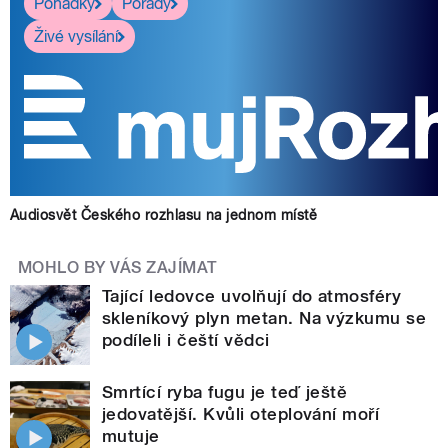
Pohádky
Pořady
Živé vysílání
Audiosvět Českého rozhlasu na jednom místě
MOHLO BY VÁS ZAJÍMAT
Tající ledovce uvolňují do atmosféry
skleníkový plyn metan. Na výzkumu se
podíleli i čeští vědci
Smrtící ryba fugu je teď ještě
jedovatější. Kvůli oteplování moří
mutuje