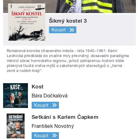
Šikmý kostel 3
Koupit
Románová kronika ztraceného města - léta 1945–1961. Karin
Lednická předkládá do značné míry převratný, dosavadní paradigma
měnící obraz hornického regionu, jehož zahlazenou historii stále
překrývá tlustá vrstva mýtů a zakořeněných stereotypů o „černé
zemi a rudém kraji“.
Kost
Bára Dočkalová
Koupit
Setkání s Karlem Čapkem
František Novotný
Koupit