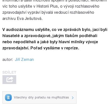
informací a další možnosti spojení s posluchači. Mnohem
víc toho uslyšíte v Historii Plus, o vývoji rozhlasového
zpravodajství vypráví bývalá vedoucí rozhlasového
archivu Eva Ješutová.
V audiozáznamu uslyšíte, co ve zprávách bylo, jací byli
hlasatelé a zpravodajové, jakým tlakům podléhali
nebo nepodléhali a jaké byly hlavní milníky vývoje
zpravodajství. Pořad vysíláme v repríze.
autor:
Jiří Zeman
Všechny díly pořadu na mujRozhlas