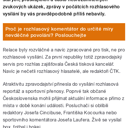
zvukových ukázek, zprávy v počátcích rozhlasového
vysílání by vás pravděpodobně příliš nebavily.
Proč je rozhlasový komentátor do určité míry
nevděčné povolání? Poslouchejte
Relace byly rozvláčné a navíc zpracované pro tisk, ne pro
rozhlasové vysílání. Za první republiky totiž zpravodajský
servis pro rozhlas zajišťovala Česká tisková kancelář.
Navíc je nečetli rozhlasový hlasatelé, ale redaktoři ČTK.
Atraktivitu zpravodajství přinesla do vysílání rozhlasová
reportáž a sportovní přenosy. Poprvé tak občané
Československa mohli přijímat aktuální informace přímo z
místa v době konání události. Posluchači si oblíbili
redaktory Josefa Cincibuse, Františka Kocourka nebo
sportovního komentátora Josefa Laufera. Živě se vysílal
box, fotbal i hokej.