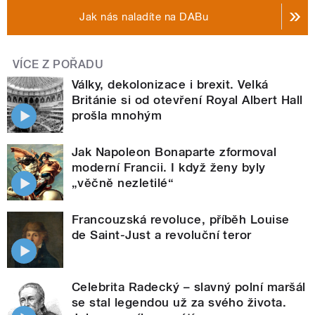
Jak nás naladíte na DABu
VÍCE Z POŘADU
Války, dekolonizace i brexit. Velká
Británie si od otevření Royal Albert Hall
prošla mnohým
Jak Napoleon Bonaparte zformoval
moderní Francii. I když ženy byly
„věčně nezletilé“
Francouzská revoluce, příběh Louise
de Saint-Just a revoluční teror
Celebrita Radecký – slavný polní maršál
se stal legendou už za svého života.