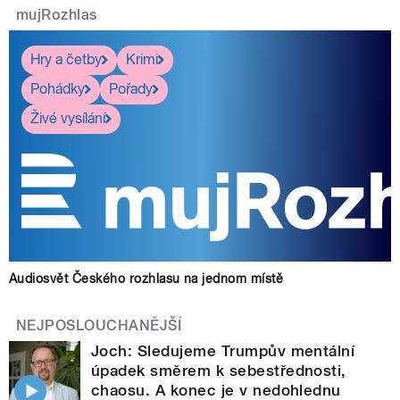
mujRozhlas
Hry a četby
Krimi
Pohádky
Pořady
Živé vysílání
Audiosvět Českého rozhlasu na jednom místě
NEJPOSLOUCHANĚJŠÍ
Joch: Sledujeme Trumpův mentální
úpadek směrem k sebestřednosti,
chaosu. A konec je v nedohlednu