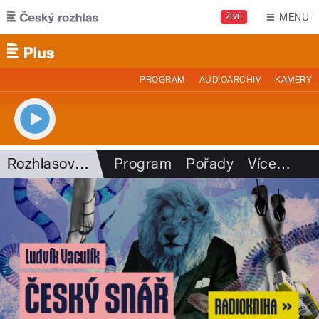
Přejít k hlavnímu obsahu
MENU
ŽIVĚ
PROGRAM
AUDIOARCHIV
KAMERY
Rozhlasová historie
Program
Pořady
Více
…