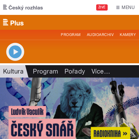
Přejít k hlavnímu obsahu
MENU
ŽIVĚ
PROGRAM
AUDIOARCHIV
KAMERY
Kultura
Program
Pořady
Více
…