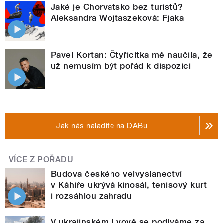
Jaké je Chorvatsko bez turistů?
Aleksandra Wojtaszeková: Fjaka
Pavel Kortan: Čtyřicítka mě naučila, že
už nemusím být pořád k dispozici
Jak nás naladíte na DABu
VÍCE Z POŘADU
Budova českého velvyslanectví
v Káhiře ukrývá kinosál, tenisový kurt
i rozsáhlou zahradu
V ukrajinském Lvově se podíváme za