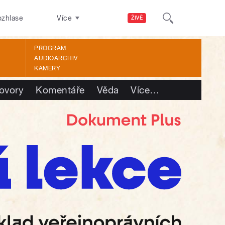
ozhlase
Více
ŽIVĚ
PROGRAM
AUDIOARCHIV
KAMERY
ovory
Komentáře
Věda
Více
…