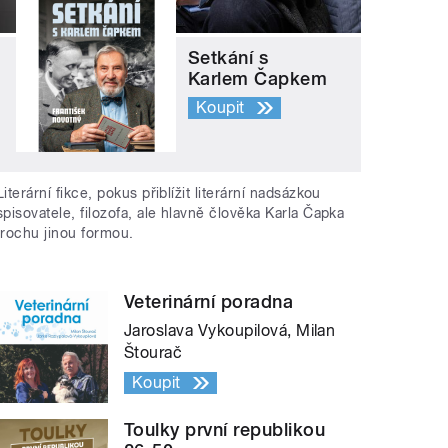
Setkání s
Karlem Čapkem
Koupit
Literární fikce, pokus přiblížit literární nadsázkou
spisovatele, filozofa, ale hlavně člověka Karla Čapka
trochu jinou formou.
Veterinární poradna
Jaroslava Vykoupilová, Milan
Štourač
Koupit
Toulky první republikou