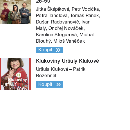
26-50
Jitka Škápíková, Petr Vodička,
Petra Tanclová, Tomáš Pánek,
Dušan Radovanovič, Ivan
Malý, Ondřej Nováček,
Karolína Stegurová, Michal
Dlouhý, Miloš Vaněček
Koupit
Klukoviny Uršuly Klukové
Uršula Kluková – Patrik
Rozehnal
Koupit