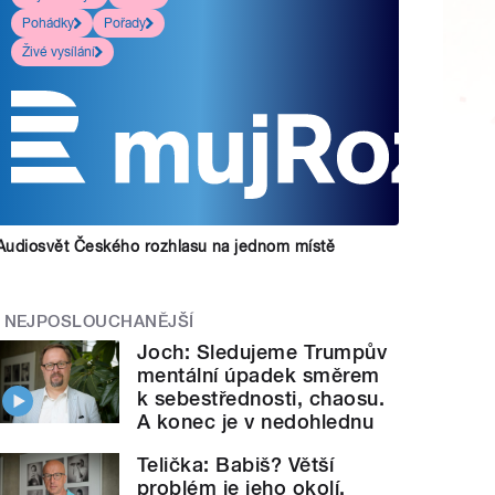
Pohádky
Pořady
Živé vysílání
Audiosvět Českého rozhlasu na jednom místě
NEJPOSLOUCHANĚJŠÍ
Joch: Sledujeme Trumpův
mentální úpadek směrem
k sebestřednosti, chaosu.
A konec je v nedohlednu
Telička: Babiš? Větší
problém je jeho okolí.