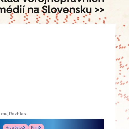
mujRozhlas
Hry a četby
Krimi