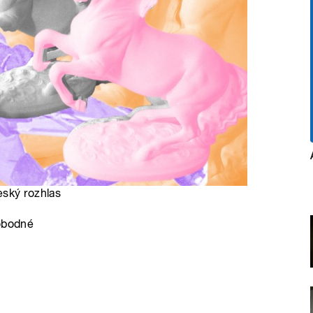
eský rozhlas
vobodné