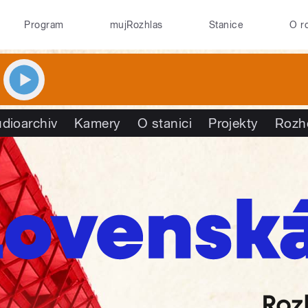
Program
mujRozhlas
Stanice
O r
dioarchiv
Kamery
O stanici
Projekty
Rozh