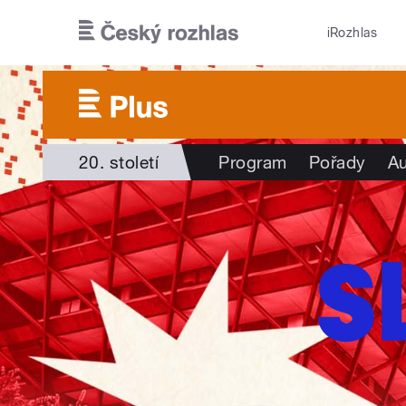
Přejít k hlavnímu obsahu
iRozhlas
20. století
Program
Pořady
Au