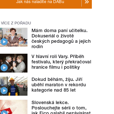
Jak nás naladíte na DABu
VÍCE Z POŘADU
Mám doma paní učitelku.
Dokuseriál o životě
českých pedagogů a jejich
rodin
V hlavní roli Vary. Příběh
festivalu, který překračoval
hranice filmu i politiky
Dokud běhám, žiju. Jiří
uběhl maraton v rekordu
kategorie nad 85 let
Slovenská lekce.
Poslouchejte sérii o tom,
jak Fico oslabil nezávislost