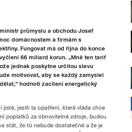
ministr průmyslu a obchodu Josef
omoc domácnostem a firmám s
ktřiny. Fungovat má od října do konce
vyčlení 66 miliard korun. „Mně ten tarif
tože jednak poskytne určitou slevu
ude motivovat, aby se každý zamyslel
ělat,“ hodnotí zacílení energetický
isté, jestli ta opatření, která vláda chce
ění poplatků za obnovitelné zdroje, budou
e stát, že to nebude dostatečné a že je