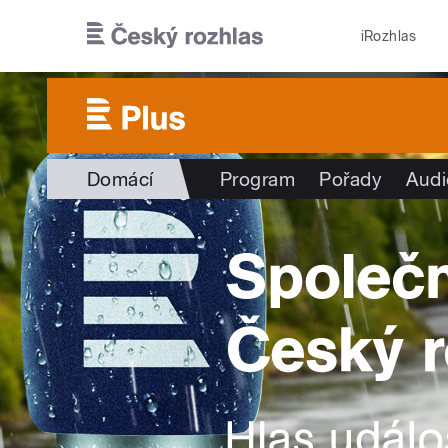
Přejít k hlavnímu obsahu
iRozhlas
Domácí
Program
Pořady
Audi