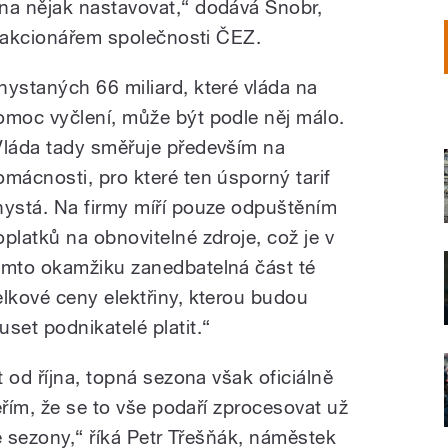
a nějak nastavovat,“ dodává Šnobr,
m akcionářem společnosti ČEZ.
hystaných 66 miliard, které vláda na
omoc vyčlení, může být podle něj málo.
Vláda tady směřuje především na
omácnosti, pro které ten úsporný tarif
hystá. Na firmy míří pouze odpuštěním
oplatků na obnovitelné zdroje, což je v
omto okamžiku zanedbatelná část té
elkové ceny elektřiny, kterou budou
uset podnikatelé platit.“
 od října, topná sezona však oficiálně
ěřím, že se to vše podaří zprocesovat už
é sezony,“ říká Petr Třešňák, náměstek