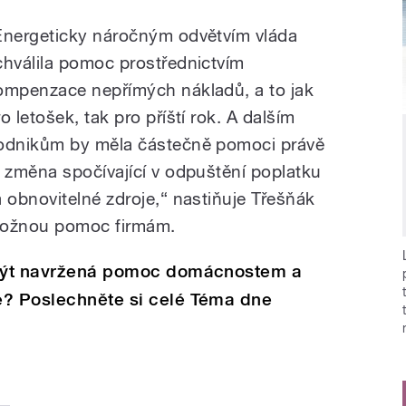
Energeticky náročným odvětvím vláda
chválila pomoc prostřednictvím
ompenzace nepřímých nákladů, a to jak
o letošek, tak pro příští rok. A dalším
odnikům by měla částečně pomoci právě
a změna spočívající v odpuštění poplatku
a obnovitelné zdroje,“ nastiňuje Třešňák
ožnou pomoc firmám.
e být navržená pomoc domácnostem a
e? Poslechněte si celé Téma dne