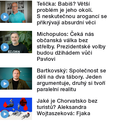
Telička: Babiš? Větší
problém je jeho okolí.
S neskutečnou arogancí se
přikrývají absurdní věci
Michopulos: Čeká nás
občanská válka bez
střelby. Prezidentské volby
budou džihádem vůči
Pavlovi
Bartkovský: Společnost se
dělí na dva tábory. Jeden
argumentuje, druhý si tvoří
paralelní realitu
Jaké je Chorvatsko bez
turistů? Aleksandra
Wojtaszeková: Fjaka