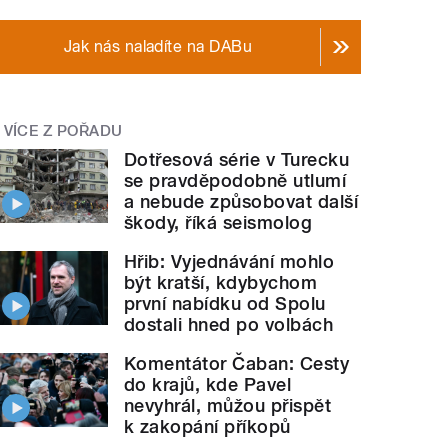
Jak nás naladíte na DABu
VÍCE Z POŘADU
Dotřesová série v Turecku
se pravděpodobně utlumí
a nebude způsobovat další
škody, říká seismolog
Hřib: Vyjednávání mohlo
být kratší, kdybychom
první nabídku od Spolu
dostali hned po volbách
Komentátor Čaban: Cesty
do krajů, kde Pavel
nevyhrál, můžou přispět
k zakopání příkopů