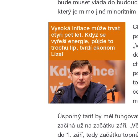
bude muset vláda do budoucn
který je mimo jiné minoritní
C
Vysoká inflace může trvat
čtyři pět let. Když se
p
vyřeší energie, půjde to
„
trochu líp, tvrdí ekonom
Lízal
d
c
p
t
c
m
Úsporný tarif by měl fungovat
začíná už na začátku září. „V
do 1. září, tedy začátku topn