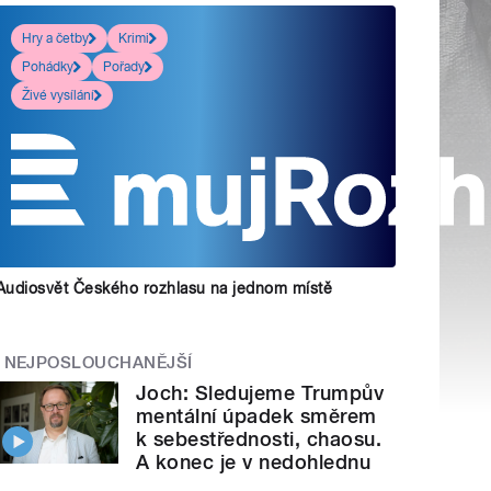
Hry a četby
Krimi
Pohádky
Pořady
Živé vysílání
Audiosvět Českého rozhlasu na jednom místě
NEJPOSLOUCHANĚJŠÍ
Joch: Sledujeme Trumpův
mentální úpadek směrem
k sebestřednosti, chaosu.
A konec je v nedohlednu