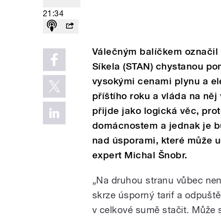
21:34
Válečným balíčkem označil 
Síkela (STAN) chystanou p
vysokými cenami plynu a ele
příštího roku a vláda na něj 
přijde jako logická věc, pro
domácnostem a jednak je b
nad úsporami, které může ud
expert Michal Šnobr.
„Na druhou stranu vůbec není j
skrze úsporný tarif a odpušt
v celkové sumě stačit. Může s