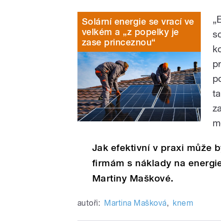
„
Solární energie se vrací ve
velkém a „z popelky je
s
zase princeznou“
k
pr
p
t
z
m
Jak efektivní v praxi můž
firmám s náklady na energi
Martiny Maškové.
autoři:
Martina Mašková
,
knem