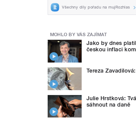
Všechny díly pořadu na mujRozhlas
MOHLO BY VÁS ZAJÍMAT
Jako by dnes plati
českou inflaci ko
Tereza Zavadilová: 
Julie Hrstková: Tvá
sáhnout na daně