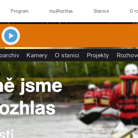
Program
mujRozhlas
Stanice
O r
oarchiv
Kamery
O stanici
Projekty
Rozhov