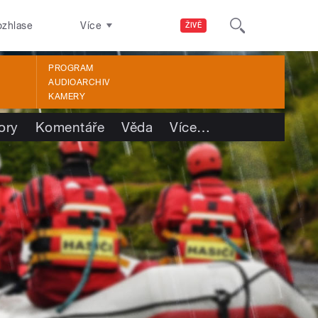
ozhlase
Více
ŽIVĚ
PROGRAM
AUDIOARCHIV
KAMERY
ory
Komentáře
Věda
Více
…