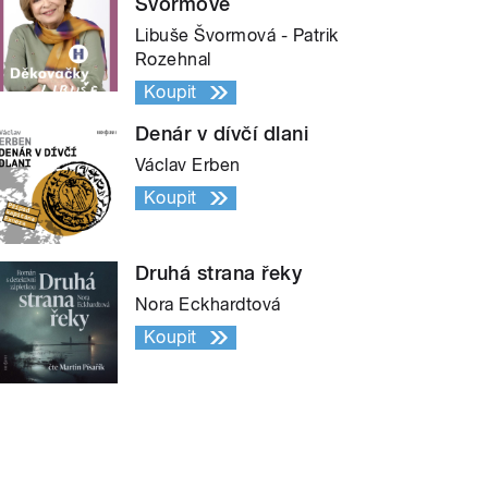
Švormové
Libuše Švormová - Patrik
Rozehnal
Koupit
Denár v dívčí dlani
Václav Erben
Koupit
Druhá strana řeky
Nora Eckhardtová
Koupit