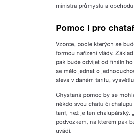
ministra průmyslu a obchodu
Pomoc i pro chatař
Vzorce, podle kterých se bud
formou nařízení vlády. Základn
pak bude odvíjet od finálníh
se mělo jednat o jednoduchou
sleva v daném tarifu, vysvětl
Chystaná pomoc by se mohla t
někdo svou chatu či chalupu 
tarif, než je ten chalupářský
podvozkem, na kterém pak bud
uvádí.