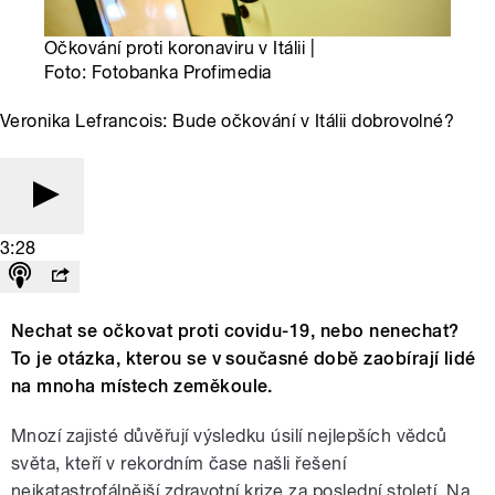
Očkování proti koronaviru v Itálii |
Foto: Fotobanka Profimedia
Veronika Lefrancois: Bude očkování v Itálii dobrovolné?
3:28
Nechat se očkovat proti covidu-19, nebo nenechat?
To je otázka, kterou se v současné době zaobírají lidé
na mnoha místech zeměkoule.
Mnozí zajisté důvěřují výsledku úsilí nejlepších vědců
světa, kteří v rekordním čase našli řešení
nejkatastrofálnější zdravotní krize za poslední století. Na