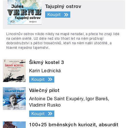
Tajuplný ostrov
Koupit
Lincolnův ostrov nikdo nikdy na mapě nenašel, a přece ho znají lidé
na celém světě. Už déle než sto třicet let na něm prožívají
dobrodružství s pěticí trosečníků, kteří na něm našli útočiště, a
hlavně nejedno tajemství.
Šikmý kostel 3
Karin Lednická
Koupit
Válečný pilot
Antoine De Saint Exupéry, Igor Bareš,
Vladimír Rusko
Koupit
100+25 brněnských kuriozit, absurdit