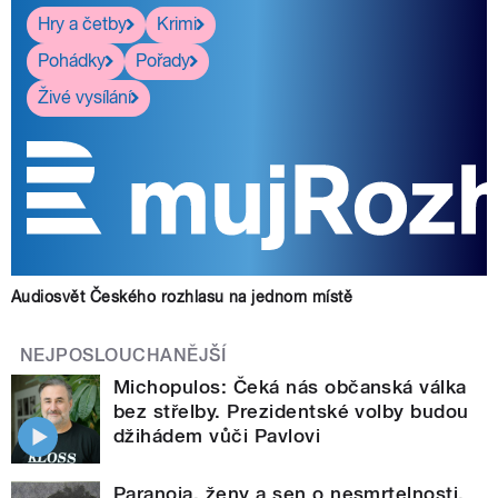
Hry a četby
Krimi
Pohádky
Pořady
Živé vysílání
Audiosvět Českého rozhlasu na jednom místě
NEJPOSLOUCHANĚJŠÍ
Michopulos: Čeká nás občanská válka
bez střelby. Prezidentské volby budou
džihádem vůči Pavlovi
Paranoia, ženy a sen o nesmrtelnosti.