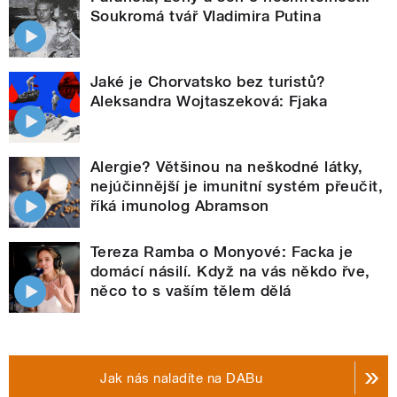
Soukromá tvář Vladimira Putina
Jaké je Chorvatsko bez turistů?
Aleksandra Wojtaszeková: Fjaka
Alergie? Většinou na neškodné látky,
nejúčinnější je imunitní systém přeučit,
říká imunolog Abramson
Tereza Ramba o Monyové: Facka je
domácí násilí. Když na vás někdo řve,
něco to s vaším tělem dělá
Jak nás naladíte na DABu