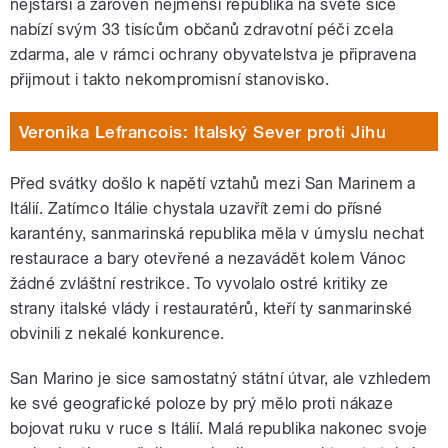
nejstarší a zároveň nejmenší republika na světě sice
nabízí svým 33 tisícům občanů zdravotní péči zcela
zdarma, ale v rámci ochrany obyvatelstva je připravena
přijmout i takto nekompromisní stanovisko.
Veronika Lefrancois: Italský Sever proti Jihu
Před svátky došlo k napětí vztahů mezi San Marinem a
Itálií. Zatímco Itálie chystala uzavřít zemi do přísné
karantény, sanmarinská republika měla v úmyslu nechat
restaurace a bary otevřené a nezavádět kolem Vánoc
žádné zvláštní restrikce. To vyvolalo ostré kritiky ze
strany italské vlády i restauratérů, kteří ty sanmarinské
obvinili z nekalé konkurence.
San Marino je sice samostatný státní útvar, ale vzhledem
ke své geografické poloze by prý mělo proti nákaze
bojovat ruku v ruce s Itálií. Malá republika nakonec svoje