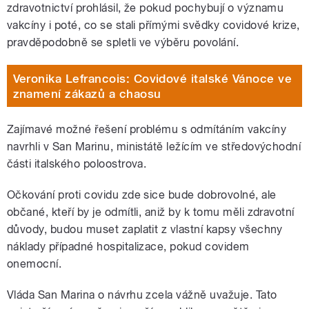
zdravotnictví prohlásil, že pokud pochybují o významu
vakcíny i poté, co se stali přímými svědky covidové krize,
pravděpodobně se spletli ve výběru povolání.
Veronika Lefrancois: Covidové italské Vánoce ve
znamení zákazů a chaosu
Zajímavé možné řešení problému s odmítáním vakcíny
navrhli v San Marinu, ministátě ležícím ve středovýchodní
části italského poloostrova.
Očkování proti covidu zde sice bude dobrovolné, ale
občané, kteří by je odmítli, aniž by k tomu měli zdravotní
důvody, budou muset zaplatit z vlastní kapsy všechny
náklady případné hospitalizace, pokud covidem
onemocní.
Vláda San Marina o návrhu zcela vážně uvažuje. Tato