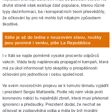
druhé straně však existuje část populace, kterou různé
typy dezinformací, ba i konspiračních teorií přesvědčily,
že očkování by pro ně mohlo být nějakým způsobem
škodlivé.
Itálie je až do ledna v nouzovém stavu, roušky
jsou povinné i venku, píše La Repubblica
I v Itálii se najde poměrně vysoké procento odpůrců
vakcín. Vláda tedy naplánovala propagační kampaň, která
má za úkol informovat tyto skeptiky o prospěšnosti
očkování pro jednotlivce i celou společnost.
Ve svém novoročním projevu se k tomuto tématu vyjádřil
i prezident Sergio Mattarella. Podle něj nám věda proti
koronaviru nabízí tu nejsilnější zbraň, která musí překonat
ignoranci a předsudky. Prezident dodal, že nechat se
očkovat je zodpovědná volba a měla by být morální