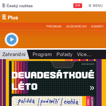
Přejít k hlavnímu obsahu
MENU
ŽIVĚ
PROGRAM
AUDIOARCHIV
KAMERY
Zahraniční
Program
Pořady
Více
…