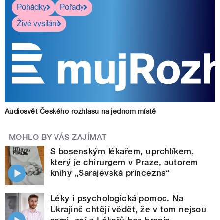
Pohádky
Pořady
Živé vysílání
Audiosvět Českého rozhlasu na jednom místě
MOHLO BY VÁS ZAJÍMAT
S bosenským lékařem, uprchlíkem,
který je chirurgem v Praze, autorem
knihy „Sarajevská princezna“
Léky i psychologická pomoc. Na
Ukrajině chtějí vědět, že v tom nejsou
sami, zní z Lékařů bez hranic