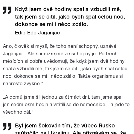
Když jsem dvě hodiny spal a vzbudili mě,
tak jsem se cítil, jako bych spal celou noc,
dokonce se mi i něco zdálo.
Edib Edo Jaganjac
Ano, člověk si myslí, že toho není schopný, uznává
Jaganjac. „Ale samozřejmě že schopný je. Po třech
měsících si dobře uvědomuji, že když jsem dvě hodiny
spal a vzbudili mě, tak jsem se cítil, jako bych spal celou
noc, dokonce se mi i něco zdálo. Takže organismus si
naprosto zvykne.“
„A domů jsme šli jednou za čtrnáct dní, tam jsme spali
jen sedm osm hodin a vrátili se do nemocnice – a jede to
všechno dál.“
Byl jsem šokován tím, že vůbec Rusko
zaútočilo na Ukrajinu. Ale přiznávám se, že