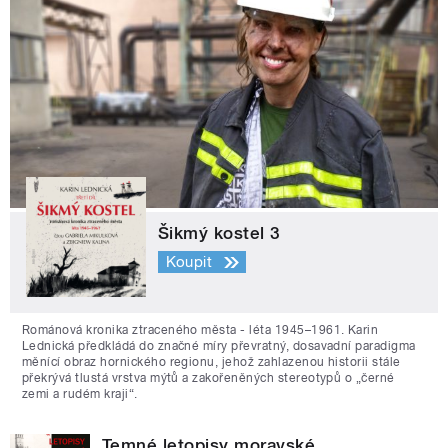
Šikmý kostel 3
Koupit
Románová kronika ztraceného města - léta 1945–1961. Karin
Lednická předkládá do značné míry převratný, dosavadní paradigma
měnící obraz hornického regionu, jehož zahlazenou historii stále
překrývá tlustá vrstva mýtů a zakořeněných stereotypů o „černé
zemi a rudém kraji“.
Temné letopisy moravské