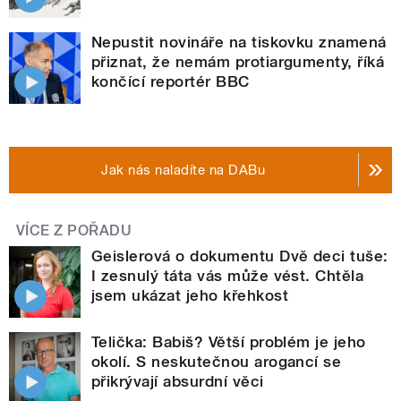
Nepustit novináře na tiskovku znamená
přiznat, že nemám protiargumenty, říká
končící reportér BBC
Jak nás naladíte na DABu
VÍCE Z POŘADU
Geislerová o dokumentu Dvě deci tuše:
I zesnulý táta vás může vést. Chtěla
jsem ukázat jeho křehkost
Telička: Babiš? Větší problém je jeho
okolí. S neskutečnou arogancí se
přikrývají absurdní věci