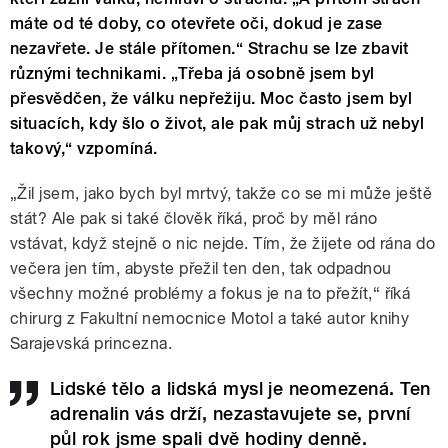
máte od té doby, co otevřete oči, dokud je zase
nezavřete. Je stále přítomen.“ Strachu se lze zbavit
různými technikami. „Třeba já osobně jsem byl
přesvědčen, že válku nepřežiju. Moc často jsem byl
situacích, kdy šlo o život, ale pak můj strach už nebyl
takový,“ vzpomíná.
„Žil jsem, jako bych byl mrtvý, takže co se mi může ještě
stát? Ale pak si také člověk říká, proč by měl ráno
vstávat, když stejně o nic nejde. Tím, že žijete od rána do
večera jen tím, abyste přežil ten den, tak odpadnou
všechny možné problémy a fokus je na to přežít,“ říká
chirurg z Fakultní nemocnice Motol a také autor knihy
Sarajevská princezna.
Lidské tělo a lidská mysl je neomezená. Ten
adrenalin vás drží, nezastavujete se, první
půl rok jsme spali dvě hodiny denně.