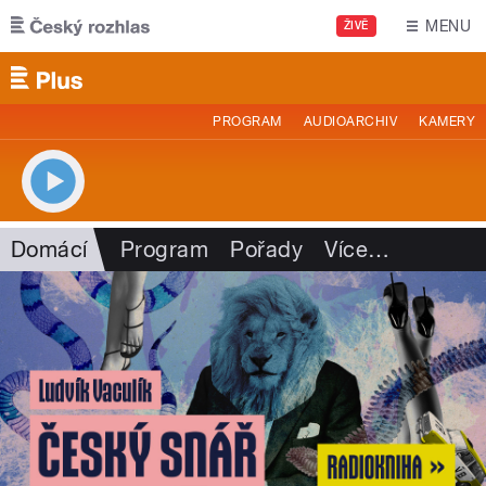
Přejít k hlavnímu obsahu
MENU
ŽIVĚ
PROGRAM
AUDIOARCHIV
KAMERY
Domácí
Program
Pořady
Více
…