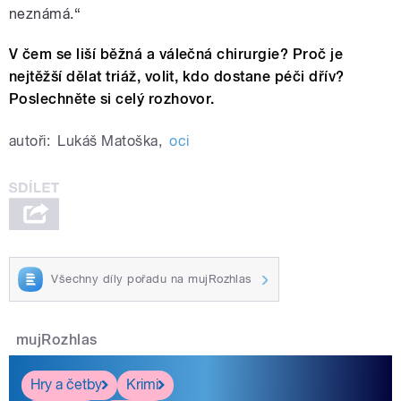
neznámá.“
V čem se liší běžná a válečná chirurgie? Proč je
nejtěžší dělat triáž, volit, kdo dostane péči dřív?
Poslechněte si celý rozhovor.
autoři:
Lukáš Matoška
,
oci
Všechny díly pořadu na mujRozhlas
mujRozhlas
Hry a četby
Krimi