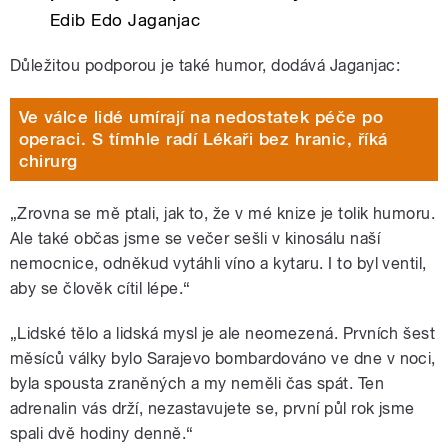
Edib Edo Jaganjac
Důležitou podporou je také humor, dodává Jaganjac:
Ve válce lidé umírají na nedostatek péče po
operaci. S tímhle radí Lékaři bez hranic, říká
chirurg
„Zrovna se mě ptali, jak to, že v mé knize je tolik humoru.
Ale také občas jsme se večer sešli v kinosálu naší
nemocnice, odněkud vytáhli víno a kytaru. I to byl ventil,
aby se člověk cítil lépe.“
„Lidské tělo a lidská mysl je ale neomezená. Prvních šest
měsíců války bylo Sarajevo bombardováno ve dne v noci,
byla spousta zraněných a my neměli čas spát. Ten
adrenalin vás drží, nezastavujete se, první půl rok jsme
spali dvě hodiny denně.“