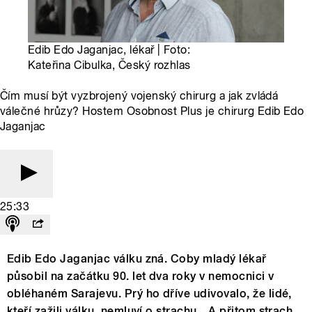
Edib Edo Jaganjac, lékař | Foto:
Kateřina Cibulka, Český rozhlas
Čím musí být vyzbrojený vojenský chirurg a jak zvládá
válečné hrůzy? Hostem Osobnost Plus je chirurg Edib Edo
Jaganjac
25:33
Edib Edo Jaganjac válku zná. Coby mladý lékař
působil na začátku 90. let dva roky v nemocnici v
obléhaném Sarajevu. Prý ho dříve udivovalo, že lidé,
kteří zažili válku, nemluví o strachu. „A přitom strach