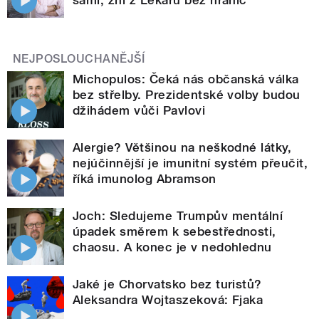
NEJPOSLOUCHANĚJŠÍ
Michopulos: Čeká nás občanská válka
bez střelby. Prezidentské volby budou
džihádem vůči Pavlovi
Alergie? Většinou na neškodné látky,
nejúčinnější je imunitní systém přeučit,
říká imunolog Abramson
Joch: Sledujeme Trumpův mentální
úpadek směrem k sebestřednosti,
chaosu. A konec je v nedohlednu
Jaké je Chorvatsko bez turistů?
Aleksandra Wojtaszeková: Fjaka