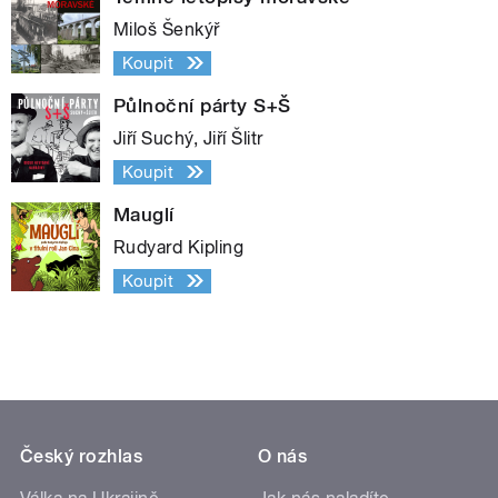
Miloš Šenkýř
Koupit
Půlnoční párty S+Š
Jiří Suchý, Jiří Šlitr
Koupit
Mauglí
Rudyard Kipling
Koupit
Český rozhlas
O nás