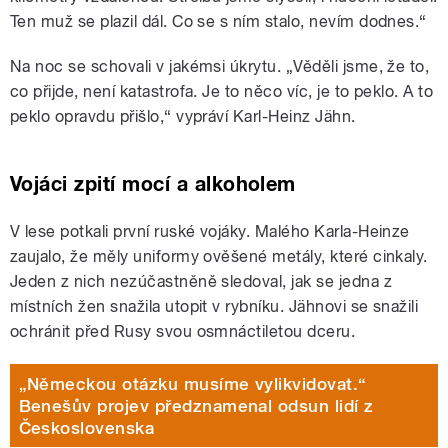
Ten muž se plazil dál. Co se s ním stalo, nevím dodnes.
“
Na noc se schovali v jakémsi úkrytu.
„
Věděli jsme, že to,
co přijde, není katastrofa. Je to něco víc, je to peklo. A to
peklo opravdu přišlo,
“ vypráví Karl-Heinz Jähn.
Vojáci zpití mocí a alkoholem
V lese potkali první ruské vojáky. Malého Karla-Heinze
zaujalo, že měly uniformy ověšené metály, které cinkaly.
Jeden z nich nezúčastněně sledoval, jak se jedna z
místních žen snažila utopit v rybníku. Jähnovi se snažili
ochránit před Rusy svou osmnáctiletou dceru.
„Německou otázku musíme vylikvidovat.“
Benešův projev předznamenal odsun lidí z
Československa