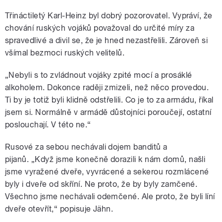
Třináctiletý Karl-Heinz byl dobrý pozorovatel. Vypráví, že
chování ruských vojáků považoval do určité míry za
spravedlivé a divil se, že je hned nezastřelili. Zároveň si
všímal bezmoci ruských velitelů.
„N
ebyli s to zvládnout vojáky zpité mocí a prosáklé
alkoholem. Dokonce raději zmizeli, než něco provedou.
Ti by je totiž byli klidně odstřelili. Co je to za armádu, říkal
jsem si. Normálně v armádě důstojníci poroučejí, ostatní
poslouchají. V této ne.
“
Rusové za sebou nechávali dojem banditů a
pijanů. „Když jsme konečně dorazili k nám domů, našli
jsme vyražené dveře, vyvrácené a sekerou rozmlácené
byly i dveře od skříní. Ne proto, že by byly zamčené.
Všechno jsme nechávali odemčené. Ale proto, že byli líní
dveře otevřít,“ popisuje Jähn.