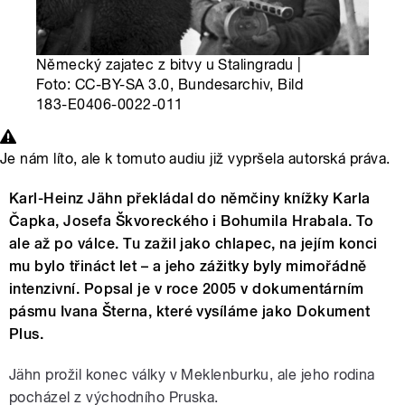
Německý zajatec z bitvy u Stalingradu |
Foto: CC-BY-SA 3.0, Bundesarchiv, Bild
183-E0406-0022-011
Je nám líto, ale k tomuto audiu již vypršela autorská práva.
Karl-Heinz Jähn překládal do němčiny knížky Karla
Čapka, Josefa Škvoreckého i Bohumila Hrabala. To
ale až po válce. Tu zažil jako chlapec, na jejím konci
mu bylo třináct let – a jeho zážitky byly mimořádně
intenzivní. Popsal je v roce 2005 v dokumentárním
pásmu Ivana Šterna, které vysíláme jako Dokument
Plus.
Jähn prožil konec války v Meklenburku, ale jeho rodina
pocházel z východního Pruska.