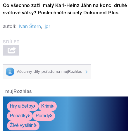
Co všechno zažil malý Karl-Heinz Jähn na konci druhé
světové války? Poslechněte si celý Dokument Plus.
autoři:
Ivan Štern
,
jpr
Všechny díly pořadu na mujRozhlas
mujRozhlas
Hry a četby
Krimi
Pohádky
Pořady
Živé vysílání