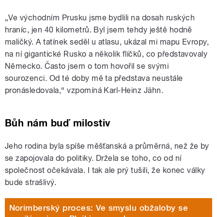
„Ve východním Prusku jsme bydlili na dosah ruských
hraníc, jen 40 kilometrů. Byl jsem tehdy ještě hodně
maličký. A tatínek seděl u atlasu, ukázal mi mapu Evropy,
na ní gigantické Rusko a několik flíčků, co představovaly
Německo. Často jsem o tom hovořil se svými
sourozenci. Od té doby mě ta představa neustále
pronásledovala,“ vzpomíná Karl-Heinz Jähn.
Bůh nám buď milostiv
Jeho rodina byla spíše měšťanská a průměrná, než že by
se zapojovala do politiky.
Držela se toho, co od ní
společnost očekávala. I tak ale prý
tušili, že konec války
bude strašlivý.
Norimberský proces: Ve smyslu obžaloby se