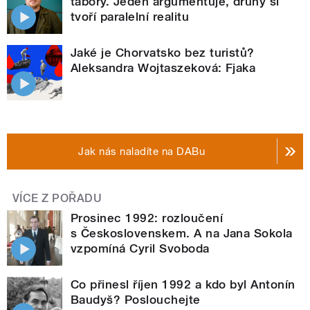
tábory. Jeden argumentuje, druhý si
tvoří paralelní realitu
Jaké je Chorvatsko bez turistů?
Aleksandra Wojtaszeková: Fjaka
Jak nás naladíte na DABu
VÍCE Z POŘADU
Prosinec 1992: rozloučení
s Československem. A na Jana Sokola
vzpomíná Cyril Svoboda
Co přinesl říjen 1992 a kdo byl Antonín
Baudyš? Poslouchejte