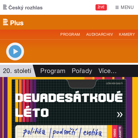
Přejít k hlavnímu obsahu
MENU
ŽIVĚ
PROGRAM
AUDIOARCHIV
KAMERY
20. století
Program
Pořady
Více
…