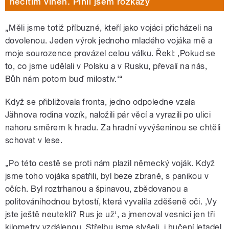
necítím vinen. Plnil jsem rozkazy
„
Měli jsme totiž příbuzné, kteří jako vojáci přicházeli na
dovolenou. Jeden výrok jednoho mladého vojáka mě a
moje sourozence provázel celou válku. Řekl:
‚P
okud se
to, co jsme udělali v Polsku a v Rusku, převalí na nás,
Bůh nám potom buď milostiv.
‘“
Když se přibližovala fronta, jedno odpoledne vzala
Jähnova rodina vozík, naložili pár věcí a vyrazili po ulici
nahoru směrem k hradu. Za hradní vyvýšeninou se chtěli
schovat v lese.
„
Po této cestě se proti nám plazil německý voják. Když
jsme toho vojáka spatřili, byl beze zbraně, s panikou v
očích. Byl roztrhanou a špinavou, zbědovanou a
politováníhodnou bytostí, která vyvalila zděšeně oči.
‚
Vy
jste ještě neutekli? Rus je už
‘
, a jmenoval vesnici jen tři
kilometry vzdálenou. Střelbu jsme slyšeli, i hučení letadel.