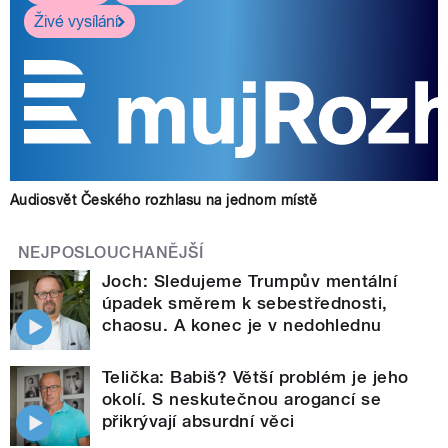
Živé vysílání
Audiosvět Českého rozhlasu na jednom místě
NEJPOSLOUCHANĚJŠÍ
Joch: Sledujeme Trumpův mentální
úpadek směrem k sebestřednosti,
chaosu. A konec je v nedohlednu
Telička: Babiš? Větší problém je jeho
okolí. S neskutečnou arogancí se
přikrývají absurdní věci