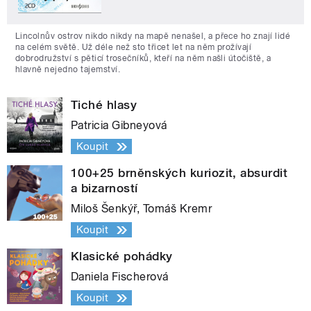
Lincolnův ostrov nikdo nikdy na mapě nenašel, a přece ho znají lidé
na celém světě. Už déle než sto třicet let na něm prožívají
dobrodružství s pěticí trosečníků, kteří na něm našli útočiště, a
hlavně nejedno tajemství.
Tiché hlasy
Patricia Gibneyová
Koupit
100+25 brněnských kuriozit, absurdit
a bizarností
Miloš Šenkýř, Tomáš Kremr
Koupit
Klasické pohádky
Daniela Fischerová
Koupit