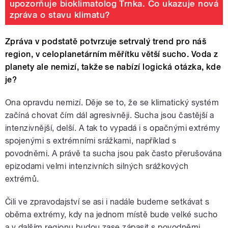
upozorňuje bioklimatolog Trnka. Co ukazuje nová
zpráva o stavu klimatu?
Zpráva v podstatě potvrzuje setrvalý trend pro náš
region, v celoplanetárním měřítku větší sucho. Voda z
planety ale nemizí, takže se nabízí logická otázka, kde
je?
Ona opravdu nemizí. Děje se to, že se klimatický systém
začíná chovat čím dál agresivněji. Sucha jsou častější a
intenzivnější, delší. A tak to vypadá i s opačnými extrémy
spojenými s extrémními srážkami, například s
povodněmi. A právě ta sucha jsou pak často přerušována
epizodami velmi intenzivních silných srážkových
extrémů.
Čili ve zpravodajství se asi i nadále budeme setkávat s
oběma extrémy, kdy na jednom místě bude velké sucho
a v dalším regionu budou zase zápasit s povodněmi.