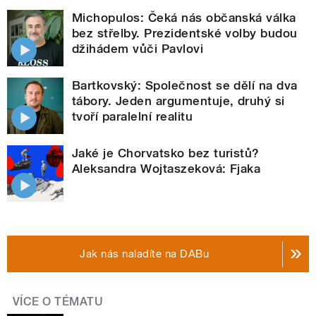
Michopulos: Čeká nás občanská válka
bez střelby. Prezidentské volby budou
džihádem vůči Pavlovi
Bartkovský: Společnost se dělí na dva
tábory. Jeden argumentuje, druhý si
tvoří paralelní realitu
Jaké je Chorvatsko bez turistů?
Aleksandra Wojtaszeková: Fjaka
Jak nás naladíte na DABu
VÍCE O TÉMATU