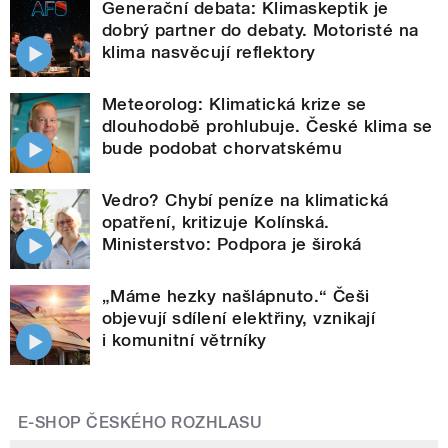
Generační debata: Klimaskeptik je
dobrý partner do debaty. Motoristé na
klima nasvěcují reflektory
Meteorolog: Klimatická krize se
dlouhodobě prohlubuje. České klima se
bude podobat chorvatskému
Vedro? Chybí peníze na klimatická
opatření, kritizuje Kolínská.
Ministerstvo: Podpora je široká
„Máme hezky našlápnuto.“ Češi
objevují sdílení elektřiny, vznikají
i komunitní větrníky
E-SHOP ČESKÉHO ROZHLASU