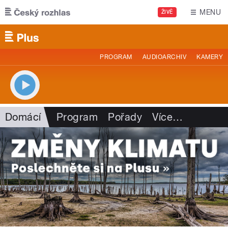
Přejít k hlavnímu obsahu
MENU
ŽIVĚ
PROGRAM
AUDIOARCHIV
KAMERY
Domácí
Program
Pořady
Více
…