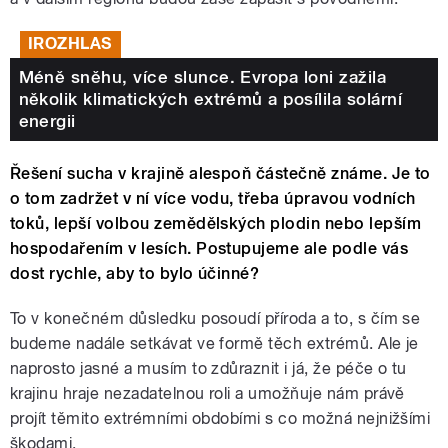
IROZHLAS
Méně sněhu, více slunce. Evropa loni zažila
několik klimatických extrémů a posílila solární
energii
Řešení sucha v krajině alespoň částečně známe. Je to
o tom zadržet v ní více vodu, třeba úpravou vodních
toků, lepší volbou zemědělských plodin nebo lepším
hospodařením v lesích. Postupujeme ale podle vás
dost rychle, aby to bylo účinné?
To v konečném důsledku posoudí příroda a to, s čím se
budeme nadále setkávat ve formě těch extrémů. Ale je
naprosto jasné a musím to zdůraznit i já, že péče o tu
krajinu hraje nezadatelnou roli a umožňuje nám právě
projít těmito extrémními obdobími s co možná nejnižšími
škodami.