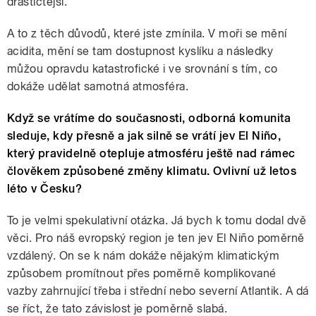
drastičtější.
A to z těch důvodů, které jste zmínila. V moři se mění
acidita, mění se tam dostupnost kyslíku a následky
můžou opravdu katastrofické i ve srovnání s tím, co
dokáže udělat samotná atmosféra.
Když se vrátíme do současnosti, odborná komunita
sleduje, kdy přesně a jak silně se vrátí jev El Niño,
který pravidelně otepluje atmosféru ještě nad rámec
člověkem způsobené změny klimatu. Ovlivní už letos
léto v Česku?
To je velmi spekulativní otázka. Já bych k tomu dodal dvě
věci. Pro náš evropský region je ten jev El Niño poměrně
vzdálený. On se k nám dokáže nějakým klimatickým
způsobem promítnout přes poměrně komplikované
vazby zahrnující třeba i střední nebo severní Atlantik. A dá
se říct, že tato závislost je poměrně slabá.