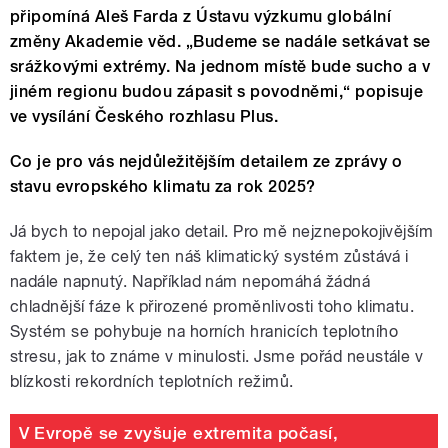
připomíná Aleš Farda z Ústavu výzkumu globální
změny Akademie věd. „Budeme se nadále setkávat se
srážkovými extrémy. Na jednom místě bude sucho a v
jiném regionu budou zápasit s povodněmi,“ popisuje
ve vysílání Českého rozhlasu Plus.
Co je pro vás nejdůležitějším detailem ze zprávy o
stavu evropského klimatu za rok 2025?
Já bych to nepojal jako detail. Pro mě nejznepokojivějším
faktem je, že celý ten náš klimatický systém zůstává i
nadále napnutý. Například nám nepomáhá žádná
chladnější fáze k přirozené proměnlivosti toho klimatu.
Systém se pohybuje na horních hranicích teplotního
stresu, jak to známe v minulosti. Jsme pořád neustále v
blízkosti rekordních teplotních režimů.
V Evropě se zvyšuje extremita počasí,