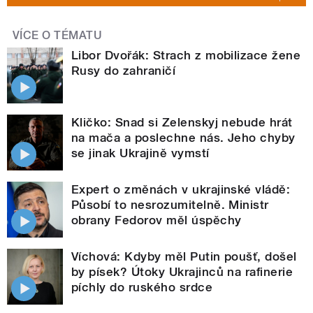
VÍCE O TÉMATU
Libor Dvořák: Strach z mobilizace žene
Rusy do zahraničí
Kličko: Snad si Zelenskyj nebude hrát
na mača a poslechne nás. Jeho chyby
se jinak Ukrajině vymstí
Expert o změnách v ukrajinské vládě:
Působí to nesrozumitelně. Ministr
obrany Fedorov měl úspěchy
Víchová: Kdyby měl Putin poušť, došel
by písek? Útoky Ukrajinců na rafinerie
píchly do ruského srdce