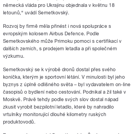
německá vláda pro Ukrajinu objednala v květnu 18
letounů,“ uvádí Semetkovský.
Rozvoj by firmě měla přinést i nová spolupráce s
evropským kolosem Airbus Defence. Podle
Semetkovského může Primoku pomoci s certifikací v
dalších zemích, s prodejem letadla a při společném
výzkumu.
Semetkovský se k výrobě dronů dostal přes svého
koníčka, kterým je sportovní létání. V minulosti byl jeho
byznys z úplně odlišného světa – byl vydavatelem on-line
časopisů o bydlení nebo cestování. Podnikal a žil také v
Moskvě. Právě tehdy podle svých slov dostal nápad
zkusit vyrobit bezpilotní letadlo, které by nahradilo
vrtulníky monitorující dlouhé kilometry ruských
produktovodů.