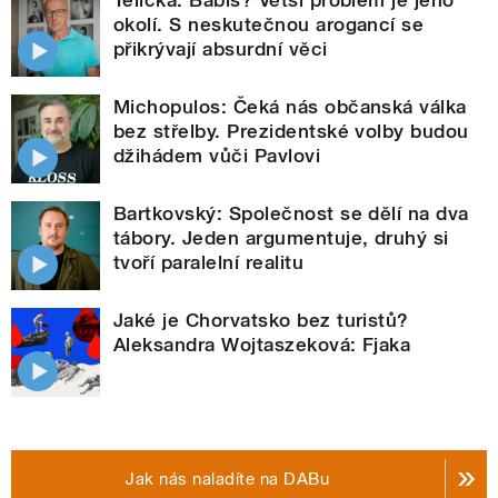
Telička: Babiš? Větší problém je jeho
okolí. S neskutečnou arogancí se
přikrývají absurdní věci
Michopulos: Čeká nás občanská válka
bez střelby. Prezidentské volby budou
džihádem vůči Pavlovi
Bartkovský: Společnost se dělí na dva
tábory. Jeden argumentuje, druhý si
tvoří paralelní realitu
Jaké je Chorvatsko bez turistů?
Aleksandra Wojtaszeková: Fjaka
Jak nás naladíte na DABu