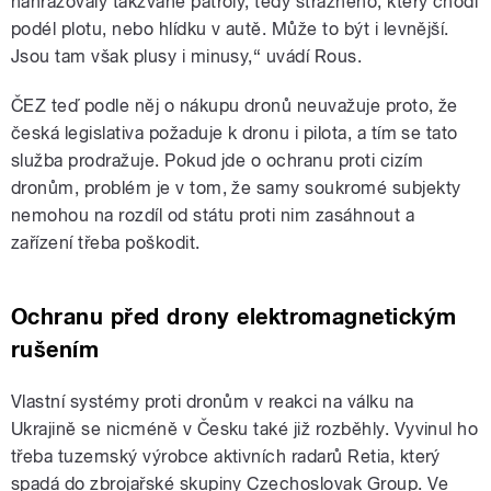
nahrazovaly takzvané patroly, tedy strážného, který chodí
podél plotu, nebo hlídku v autě. Může to být i levnější.
Jsou tam však plusy i minusy,“ uvádí Rous.
ČEZ teď podle něj o nákupu dronů neuvažuje proto, že
česká legislativa požaduje k dronu i pilota, a tím se tato
služba prodražuje. Pokud jde o ochranu proti cizím
dronům, problém je v tom, že samy soukromé subjekty
nemohou na rozdíl od státu proti nim zasáhnout a
zařízení třeba poškodit.
Ochranu před drony elektromagnetickým
rušením
Vlastní systémy proti dronům v reakci na válku na
Ukrajině se nicméně v Česku také již rozběhly. Vyvinul ho
třeba tuzemský výrobce aktivních radarů Retia, který
spadá do zbrojařské skupiny Czechoslovak Group. Ve