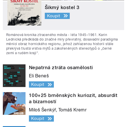
Šikmý kostel 3
Koupit
Románová kronika ztraceného města - léta 1945–1961. Karin
Lednická předkládá do značné míry převratný, dosavadní paradigma
měnící obraz hornického regionu, jehož zahlazenou historii stále
překrývá tlustá vrstva mýtů a zakořeněných stereotypů o „černé
zemi a rudém kraji“.
Nepatrná ztráta osamělosti
Eli Beneš
Koupit
100+25 brněnských kuriozit, absurdit
a bizarností
Miloš Šenkýř, Tomáš Kremr
Koupit