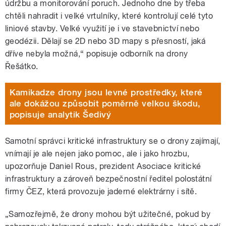
údržbu a monitorování poruch. Jednoho dne by třeba
chtěli nahradit i velké vrtulníky, které kontrolují celé tyto
liniové stavby. Velké využití je i ve stavebnictví nebo
geodézii. Dělají se 2D nebo 3D mapy s přesností, jaká
dříve nebyla možná,“ popisuje odborník na drony
Řešátko.
Kamikadze drony jsou levné prostředky, které
ale dokážou způsobit poměrně velkou škodu,
popisuje analytik Šedivý
Samotní správci kritické infrastruktury se o drony zajímají,
vnímají je ale nejen jako pomoc, ale i jako hrozbu,
upozorňuje Daniel Rous, prezident Asociace kritické
infrastruktury a zároveň bezpečnostní ředitel polostátní
firmy ČEZ, která provozuje jaderné elektrárny i sítě.
„Samozřejmě, že drony mohou být užitečné, pokud by