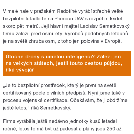
V malé hale v pražském Radotíně vyrábí středně velké
bezpilotní letadlo firma Primoco UAV s rozpětím křídel
skoro pět metrů. Její hlavní majitel Ladislav Semetkovský
firmu založil před osmi lety. Výrobců podobných letounů
je na světě zhruba osm, z toho jen polovina v Evropě.
Útočné drony s umělou inteligencí? Záleží jen
na velkých státech, jestli touto cestou půjdou,
říká vývojář
„Je to bezpilotní prostředek, který je první na světě
certifikovaný podle civilních předpisů. Nyní jsme také v
procesu vojenské certifikace. Očekávám, že ji obdržíme
ještě letos,“ říká Semetkovský.
Firma vyráběla ještě nedávno jednotky kusů letadel
ročně, letos to má být už padesát a plány jsou 250 až