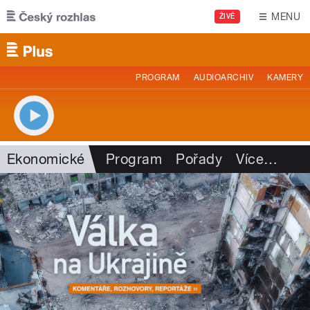
Přejít k hlavnímu obsahu
MENU
ŽIVĚ
PROGRAM
AUDIOARCHIV
KAMERY
Ekonomické
Program
Pořady
Více
…