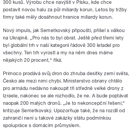
300 kusů. Výrobu chce navýšit v Písku, kde chce
postavit novou halu za půl miliardy korun. Letos by tržby
firmy také měly dosáhnout hranice miliardy korun.
Nový impuls, jak Semetkovský připouští, přišel s válkou
na Ukrajině. „Pro nás to byl obrat. Ještě před třemi lety
byl globální trh v naší kategorii řádově 300 letadel pro
všechny. Ten trh vyrostl a my na něm dnes máme
nějakých 20 procent,“ říká.
Primoco prodává svůj dron do zhruba desítky zemí světa,
Česko ale mezi nimi chybí. Ministerstvo obrany chtělo
pro armádu nedávno nakoupit tři středně velké drony z
Izraele, nakonec se ale rozhodlo, že ne. A bude poptávat
naopak 200 malých dronů. „Je to nekoncepční řešení,“
kritizuje Semetkovský. Upozorňuje také, že na rozdíl od
zahraničí není u takové zakázky státu podmínkou
spolupráce s domácím průmyslem.