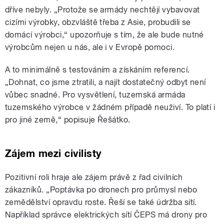
dříve nebyly. „Protože se armády nechtějí vybavovat
cizími výrobky, obzvláště třeba z Asie, probudili se
domácí výrobci,“ upozorňuje s tím, že ale bude nutné
výrobcům nejen u nás, ale i v Evropě pomoci.
A to minimálně s testováním a získáním referencí.
„Dohnat, co jsme ztratili, a najít dostatečný odbyt není
vůbec snadné. Pro vysvětlení, tuzemská armáda
tuzemského výrobce v žádném případě neuživí. To platí i
pro jiné země,“ popisuje Řešátko.
Zájem mezi civilisty
Pozitivní roli hraje ale zájem právě z řad civilních
zákazníků. „Poptávka po dronech pro průmysl nebo
zemědělství opravdu roste. Řeší se také údržba sítí.
Například správce elektrických sítí ČEPS má drony pro