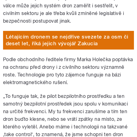
válce může jejich systém dron zaměřit i sestřelit, v
civilním sektoru je ale třeba kvůli zmíněné legislativě i
bezpečnosti postupovat jinak.
Létajícím dronem se nejdříve svezete za osm či
deset let, říká jejich vývojář Zakucia
Podle obchodního ředitele firmy Marka Holečka poptávka
na ochranu před drony i z civilního sektoru významně
roste. Technologie pro tyto zájemce funguje na bázi
elektromagnetického rušení.
„To funguje tak, že pilot bezpilotního prostředku a ten
samotný bezpilotní prostředek jsou spolu v komunikaci
na určité frekvenci. My tu frekvenci zarušíme a tím ten
dron buďto klesne, nebo se vrátí zpátky na místo, ze
kterého vyletěl. Anebo máme i technologii na takzvané
‚take control‘, to znamená, že jsme schopni ten dron