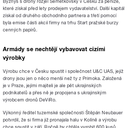
Byznys s drony rozjel Semetkovský v Česku za peníze,
které získal před lety prodejem vydavatelství. Další kapitál
získal od druhého obchodního partnera a třetí pomocí
byla emise části akcií firmy na trhu Start pražské burzy
cenných papírů.
Armády se nechtějí vybavovat cizími
výrobky
Výrobu chce v Česku spustit i společnost U&C UAS, jejíž
drony jsou jen o něco menší než ty z Primoka. Založená
je v Praze, jejími majiteli je ale pět ukrajinských
podnikatelů a přes ně je propojena s ukrajinským
výrobcem dronů DeViRo.
Výkonný ředitel tuzemské společnosti Štěpán Neubauer
potvrdil, že si firma již pronajala halu v Kolíně a výrobu
chce spustit v září. Ročně by chtěla vyrobit 600 kusů.