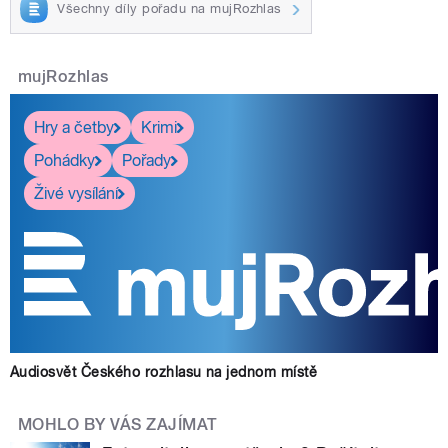
Všechny díly pořadu na mujRozhlas
mujRozhlas
Hry a četby
Krimi
Pohádky
Pořady
Živé vysílání
Audiosvět Českého rozhlasu na jednom místě
MOHLO BY VÁS ZAJÍMAT