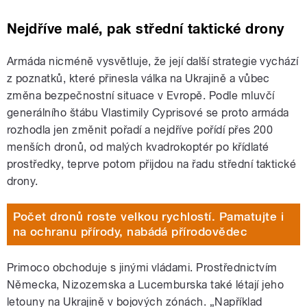
Nejdříve malé, pak střední taktické drony
Armáda nicméně vysvětluje, že její další strategie vychází
z poznatků, které přinesla válka na Ukrajině a vůbec
změna bezpečnostní situace v Evropě. Podle mluvčí
generálního štábu Vlastimily Cyprisové se proto armáda
rozhodla jen změnit pořadí a nejdříve pořídí přes 200
menších dronů, od malých kvadrokoptér po křídlaté
prostředky, teprve potom přijdou na řadu střední taktické
drony.
Počet dronů roste velkou rychlostí. Pamatujte i
na ochranu přírody, nabádá přírodovědec
Primoco obchoduje s jinými vládami. Prostřednictvím
Německa, Nizozemska a Lucemburska také létají jeho
letouny na Ukrajině v bojových zónách. „Například