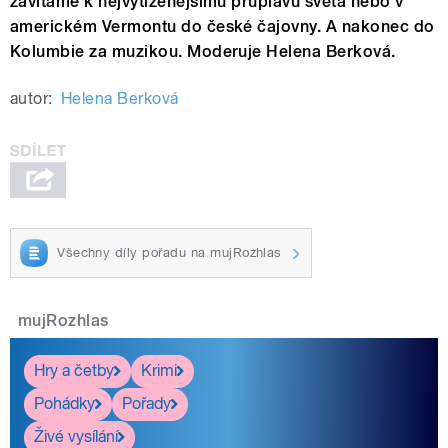
zavítáme k nejvytíženějšímu průplavu světa nebo v
americkém Vermontu do české čajovny. A nakonec do
Kolumbie za muzikou. Moderuje Helena Berková.
autor:
Helena Berková
Všechny díly pořadu na mujRozhlas
mujRozhlas
Hry a četby
Krimi
Pohádky
Pořady
Živé vysílání