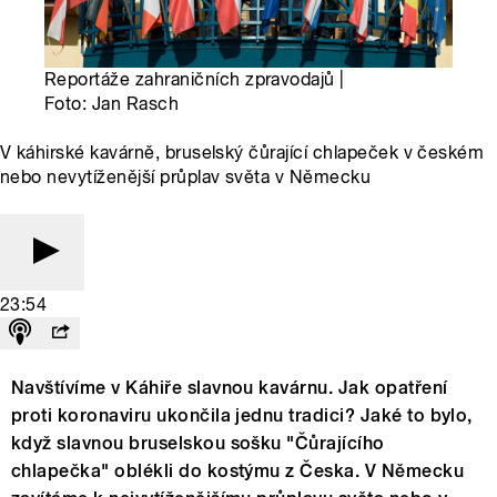
Reportáže zahraničních zpravodajů |
Foto: Jan Rasch
V káhirské kavárně, bruselský čůrající chlapeček v českém
nebo nevytíženější průplav světa v Německu
23:54
Navštívíme v Káhiře slavnou kavárnu. Jak opatření
proti koronaviru ukončila jednu tradici? Jaké to bylo,
když slavnou bruselskou sošku "Čůrajícího
chlapečka" oblékli do kostýmu z Česka. V Německu