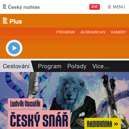
Přejít k hlavnímu obsahu
MENU
ŽIVĚ
PROGRAM
AUDIOARCHIV
KAMERY
Cestování
Program
Pořady
Více
…