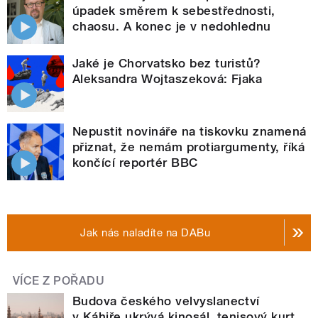
úpadek směrem k sebestřednosti,
chaosu. A konec je v nedohlednu
Jaké je Chorvatsko bez turistů?
Aleksandra Wojtaszeková: Fjaka
Nepustit novináře na tiskovku znamená
přiznat, že nemám protiargumenty, říká
končící reportér BBC
Jak nás naladíte na DABu
VÍCE Z POŘADU
Budova českého velvyslanectví
v Káhiře ukrývá kinosál, tenisový kurt