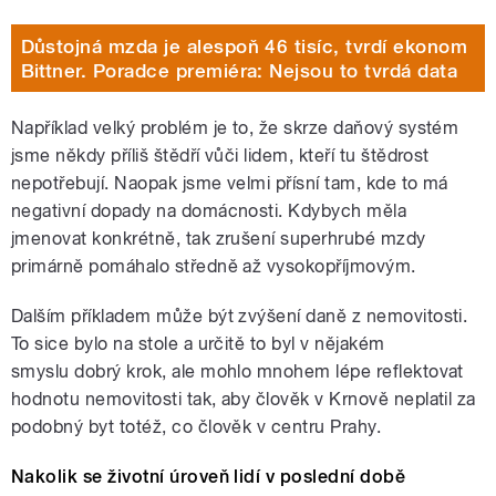
Důstojná mzda je alespoň 46 tisíc, tvrdí ekonom
Bittner. Poradce premiéra: Nejsou to tvrdá data
Například velký problém je to, že skrze daňový systém
jsme někdy příliš štědří vůči lidem, kteří tu štědrost
nepotřebují. Naopak jsme velmi přísní tam, kde to má
negativní dopady na domácnosti. Kdybych měla
jmenovat konkrétně, tak zrušení superhrubé mzdy
primárně pomáhalo středně až vysokopříjmovým.
Dalším příkladem může být zvýšení daně z nemovitosti.
To sice bylo na stole a určitě to byl v nějakém
smyslu dobrý krok, ale mohlo mnohem lépe reflektovat
hodnotu nemovitosti tak, aby člověk v Krnově neplatil za
podobný byt totéž, co člověk v centru Prahy.
Nakolik se životní úroveň lidí v poslední době