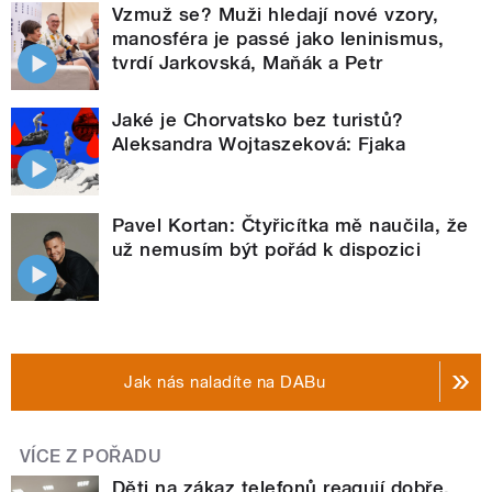
Vzmuž se? Muži hledají nové vzory,
manosféra je passé jako leninismus,
tvrdí Jarkovská, Maňák a Petr
Jaké je Chorvatsko bez turistů?
Aleksandra Wojtaszeková: Fjaka
Pavel Kortan: Čtyřicítka mě naučila, že
už nemusím být pořád k dispozici
Jak nás naladíte na DABu
VÍCE Z POŘADU
Děti na zákaz telefonů reagují dobře.