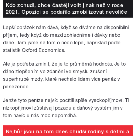
Kdo zchudl, chce častěji volit jinak než v roce
2021. Opozici se podařilo zmobilizovat nevoliče
Lepší obrázek nám dává, když se díváme na disponibilní
příjem, tedy když do mezd zohledníme i dávky nebo
daně. Tam jsme na tom o něco lépe, například podle
statistik Oxford Economics.
Ale je potřeba zmínit, že je to průměrná hodnota. Je to
dáno zlepšením ve zdanění ve smyslu zrušení
superhrubé mzdy, které nechalo lidem více peněz v
peněžence.
Jenže tyto peníze nejvíc pocítili spíše vysokopříjmoví. Ti
nízkopříjmoví zůstávají pozadu a daňový systém jim v
tom navíc u nás moc nepomáhá.
Nejhůř jsou na tom dnes chudší rodiny s dětmi a