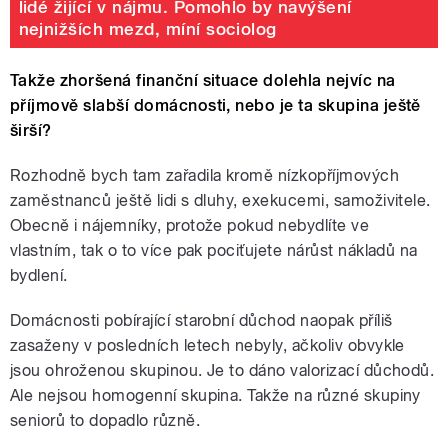
lidé žijící v nájmu. Pomohlo by navýšení
nejnižších mezd, míní sociolog
Takže zhoršená finanční situace dolehla nejvíc na
příjmově slabší domácnosti, nebo je ta skupina ještě
širší?
Rozhodně bych tam zařadila kromě nízkopříjmových
zaměstnanců ještě lidi s dluhy, exekucemi, samoživitele.
Obecně i nájemníky, protože pokud nebydlíte ve
vlastním, tak o to více pak pociťujete nárůst nákladů na
bydlení.
Domácnosti pobírající starobní důchod naopak příliš
zasaženy v posledních letech nebyly, ačkoliv obvykle
jsou ohroženou skupinou. Je to dáno valorizací důchodů.
Ale nejsou homogenní skupina. Takže na různé skupiny
seniorů to dopadlo různě.