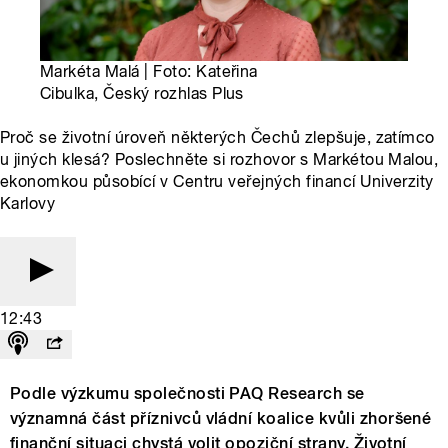
Markéta Malá | Foto: Kateřina
Cibulka, Český rozhlas Plus
Proč se životní úroveň některých Čechů zlepšuje, zatímco
u jiných klesá? Poslechněte si rozhovor s Markétou Malou,
ekonomkou působící v Centru veřejných financí Univerzity
Karlovy
12:43
Podle výzkumu společnosti PAQ Research se
významná část příznivců vládní koalice kvůli zhoršené
finanční situaci chystá volit opoziční strany. Životní