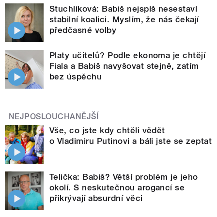
Stuchlíková: Babiš nejspíš nesestaví
stabilní koalici. Myslím, že nás čekají
předčasné volby
Platy učitelů? Podle ekonoma je chtějí
Fiala a Babiš navyšovat stejně, zatím
bez úspěchu
NEJPOSLOUCHANĚJŠÍ
Vše, co jste kdy chtěli vědět
o Vladimiru Putinovi a báli jste se zeptat
Telička: Babiš? Větší problém je jeho
okolí. S neskutečnou arogancí se
přikrývají absurdní věci