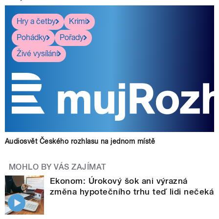
Hry a četby
Krimi
Pohádky
Pořady
Živé vysílání
Audiosvět Českého rozhlasu na jednom místě
MOHLO BY VÁS ZAJÍMAT
Ekonom: Úrokový šok ani výrazná
změna hypotečního trhu teď lidi nečeká