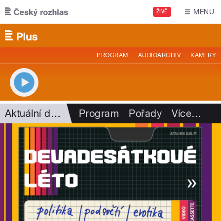
Přejít k hlavnímu obsahu
MENU
ŽIVĚ
PROGRAM
AUDIOARCHIV
KAMERY
Aktuální dění
Program
Pořady
Více
…