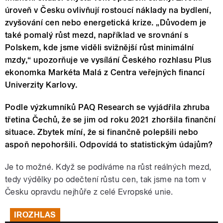
úroveň v Česku ovlivňují rostoucí náklady na bydlení,
zvyšování cen nebo energetická krize. „Důvodem je
také pomalý růst mezd, například ve srovnání s
Polskem, kde jsme viděli svižnější růst minimální
mzdy,“ upozorňuje ve vysílání Českého rozhlasu Plus
ekonomka Markéta Malá z Centra veřejných financí
Univerzity Karlovy.
Podle výzkumníků PAQ Research se vyjádřila zhruba
třetina Čechů, že se jim od roku 2021 zhoršila finanční
situace. Zbytek míní, že si finančně polepšili nebo
aspoň nepohoršili. Odpovídá to statistickým údajům?
Je to možné. Když se podíváme na růst reálných mezd,
tedy výdělky po odečtení růstu cen, tak jsme na tom v
Česku opravdu nejhůře z celé Evropské unie.
IROZHLAS