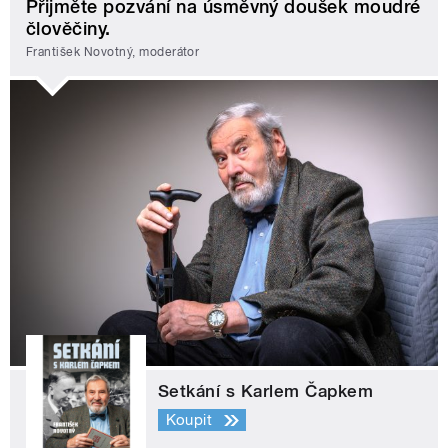
Přijměte pozvání na úsměvný doušek moudré
člověčiny.
František Novotný, moderátor
Setkání s Karlem Čapkem
Koupit