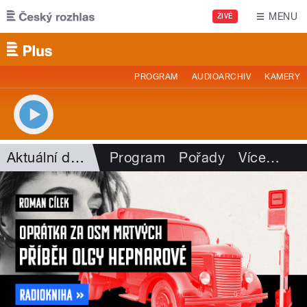
Přejít k hlavnímu obsahu
MENU
ŽIVĚ
PROGRAM
AUDIOARCHIV
KAMERY
Aktuální dění
Program
Pořady
Více
…