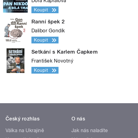
Dora Kaprálová
Koupit
Ranní špek 2
Dalibor Gondík
Koupit
Setkání s Karlem Čapkem
František Novotný
Koupit
Český rozhlas
O nás
Válka na Ukrajině
Jak nás naladíte