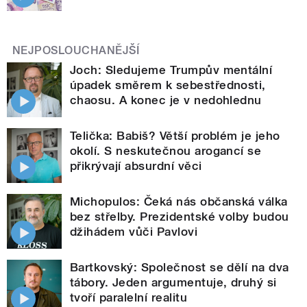
NEJPOSLOUCHANĚJŠÍ
Joch: Sledujeme Trumpův mentální
úpadek směrem k sebestřednosti,
chaosu. A konec je v nedohlednu
Telička: Babiš? Větší problém je jeho
okolí. S neskutečnou arogancí se
přikrývají absurdní věci
Michopulos: Čeká nás občanská válka
bez střelby. Prezidentské volby budou
džihádem vůči Pavlovi
Bartkovský: Společnost se dělí na dva
tábory. Jeden argumentuje, druhý si
tvoří paralelní realitu