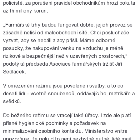
policisté, za porušení pravidel obchodníkům hrozí pokuta
až tři miliony korun.
„Farmářské trhy budou fungovat dobře, jejich provoz se
zásadně neliší od maloobchodní sítě. Chci posluchače
vyzvat, aby se nebáli a aby přišli. Máme odborné
posudky, že nakupování venku na vzduchu je méně
rizikové a bezpečnější než v uzavřených prostorech,“
podotýká předseda Asociace farmářských tržišť Jiří
Sedláček.
V omezeném režimu jsou povolené i svatby, a to do
deseti lidí – včetně snoubenců, oddávajícího, matrikáře a
svědků.
Do běžného režimu se vracejí také úřady. I zde ale platí
přísné hygienické podmínky a požadavek na
minimalizování osobního kontaktu. Ministerstvo vnitra
upozorňuje, že pokud to není nezbytně nutné, lidé mají