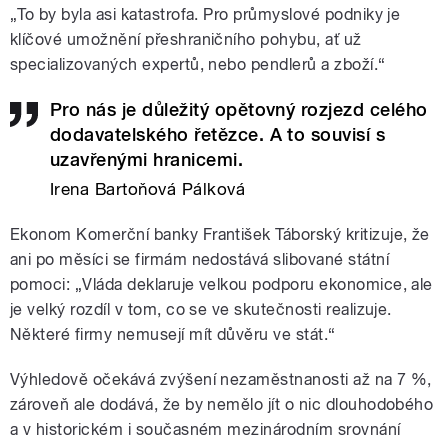
„To by byla asi katastrofa. Pro průmyslové podniky je
klíčové umožnění přeshraničního pohybu, ať už
specializovaných expertů, nebo pendlerů a zboží.“
Pro nás je důležitý opětovný rozjezd celého
dodavatelského řetězce. A to souvisí s
uzavřenými hranicemi.
Irena Bartoňová Pálková
Ekonom Komerční banky František Táborský kritizuje, že
ani po měsíci se firmám nedostává slibované státní
pomoci: „Vláda deklaruje velkou podporu ekonomice, ale
je velký rozdíl v tom, co se ve skutečnosti realizuje.
Některé firmy nemusejí mít důvěru ve stát.“
Výhledově očekává zvýšení nezaměstnanosti až na 7 %,
zároveň ale dodává, že by nemělo jít o nic dlouhodobého
a v historickém i současném mezinárodním srovnání