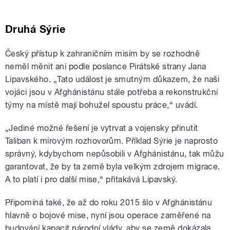
Druhá Sýrie
Český přístup k zahraničním misím by se rozhodně
neměl měnit ani podle poslance Pirátské strany Jana
Lipavského. „Tato událost je smutným důkazem, že naši
vojáci jsou v Afghánistánu stále potřeba a rekonstrukční
týmy na místě mají bohužel spoustu práce,“ uvádí.
„Jediné možné řešení je vytrvat a vojensky přinutit
Taliban k mírovým rozhovorům. Příklad Sýrie je naprosto
správný, kdybychom nepůsobili v Afghánistánu, tak můžu
garantovat, že by ta země byla velkým zdrojem migrace.
A to platí i pro další mise,“ přitakává Lipavský.
Připomíná také, že až do roku 2015 šlo v Afghánistánu
hlavně o bojové mise, nyní jsou operace zaměřené na
budování kapacit národní vlády, aby se země dokázala