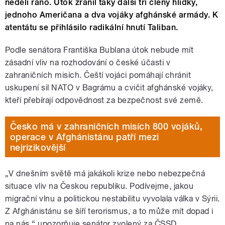
neděli ráno. Útok zranil taky další tři členy hlídky,
jednoho Američana a dva vojáky afghánské armády. K
atentátu se přihlásilo radikální hnutí Taliban.
Podle senátora Františka Bublana útok nebude mít
zásadní vliv na rozhodování o české účasti v
zahraničních misích. Čeští vojáci pomáhají chránit
uskupení sil NATO v Bagrámu a cvičit afghánské vojáky,
kteří přebírají odpovědnost za bezpečnost své země.
Česko má v zahraničních misích 800 vojáků,
operace v Afghánistánu patří mezi
nejrizikovější
„V dnešním světě má jakákoli krize nebo nebezpečná
situace vliv na Českou republiku. Podívejme, jakou
migrační vlnu a politickou nestabilitu vyvolala válka v Sýrii.
Z Afghánistánu se šíří terorismus, a to může mít dopad i
na nás,“ upozorňuje senátor zvolený za ČSSD.