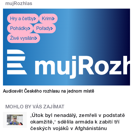
mujRozhlas
Hry a četby
Krimi
Pohádky
Pořady
Živé vysílání
Audiosvět Českého rozhlasu na jednom místě
MOHLO BY VÁS ZAJÍMAT
‚Útok byl nenadálý, zemřeli v podstatě
okamžitě,‘ sdělila armáda k zabití tří
českých vojáků v Afghánistánu