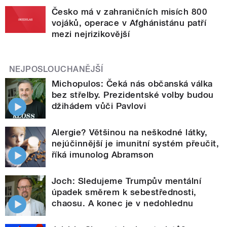
Česko má v zahraničních misích 800
vojáků, operace v Afghánistánu patří
mezi nejrizikovější
NEJPOSLOUCHANĚJŠÍ
Michopulos: Čeká nás občanská válka
bez střelby. Prezidentské volby budou
džihádem vůči Pavlovi
Alergie? Většinou na neškodné látky,
nejúčinnější je imunitní systém přeučit,
říká imunolog Abramson
Joch: Sledujeme Trumpův mentální
úpadek směrem k sebestřednosti,
chaosu. A konec je v nedohlednu