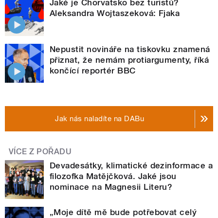
Jaké je Chorvatsko bez turistů?
Aleksandra Wojtaszeková: Fjaka
Nepustit novináře na tiskovku znamená
přiznat, že nemám protiargumenty, říká
končící reportér BBC
Jak nás naladíte na DABu
VÍCE Z POŘADU
Devadesátky, klimatické dezinformace a
filozofka Matějčková. Jaké jsou
nominace na Magnesii Literu?
„Moje dítě mě bude potřebovat celý