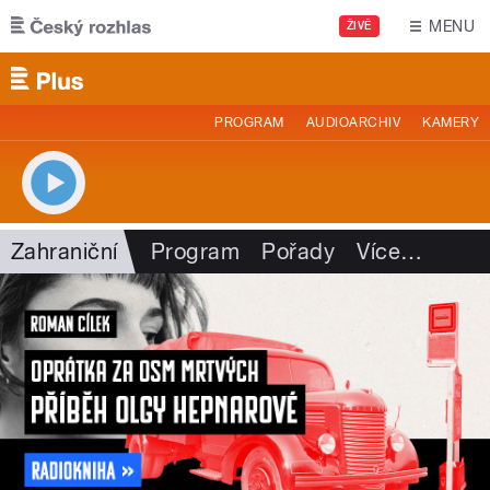
Přejít k hlavnímu obsahu
MENU
ŽIVĚ
PROGRAM
AUDIOARCHIV
KAMERY
Zahraniční
Program
Pořady
Více
…