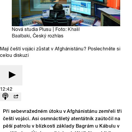
Nová studia Plusu | Foto:
Khalil
Baalbaki
, Český rozhlas
Mají čeští vojáci zůstat v Afghánistánu? Poslechněte si
celou diskuzi
12:42
Při sebevražedném útoku v Afghánistánu zemřeli tři
čeští vojáci. Asi osmnáctiletý atentátník zaútočil na
pěší patrolu v blízkosti základy Bagrám u Kábulu v