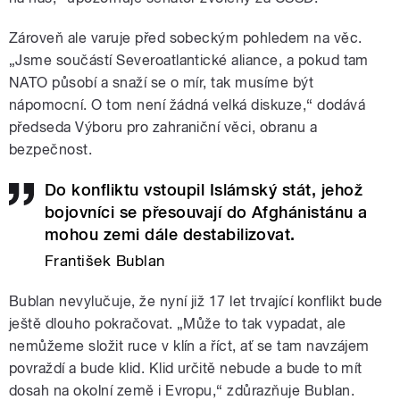
Zároveň ale varuje před sobeckým pohledem na věc.
„Jsme součástí Severoatlantické aliance, a pokud tam
NATO působí a snaží se o mír, tak musíme být
nápomocní. O tom není žádná velká diskuze,“ dodává
předseda Výboru pro zahraniční věci, obranu a
bezpečnost.
Do konfliktu vstoupil Islámský stát, jehož
bojovníci se přesouvají do Afghánistánu a
mohou zemi dále destabilizovat.
František Bublan
Bublan nevylučuje, že nyní již 17 let trvající konflikt bude
ještě dlouho pokračovat. „Může to tak vypadat, ale
nemůžeme složit ruce v klín a říct, ať se tam navzájem
povraždí a bude klid. Klid určitě nebude a bude to mít
dosah na okolní země i Evropu,“ zdůrazňuje Bublan.