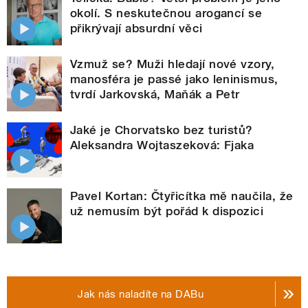
okolí. S neskutečnou arogancí se
přikrývají absurdní věci
Vzmuž se? Muži hledají nové vzory,
manosféra je passé jako leninismus,
tvrdí Jarkovská, Maňák a Petr
Jaké je Chorvatsko bez turistů?
Aleksandra Wojtaszeková: Fjaka
Pavel Kortan: Čtyřicítka mě naučila, že
už nemusím být pořád k dispozici
Jak nás naladíte na DABu