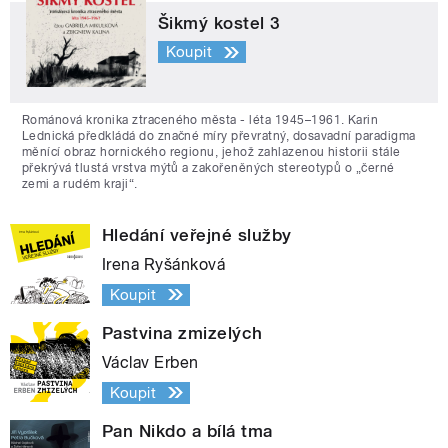
Šikmý kostel 3
Koupit
Románová kronika ztraceného města - léta 1945–1961. Karin
Lednická předkládá do značné míry převratný, dosavadní paradigma
měnící obraz hornického regionu, jehož zahlazenou historii stále
překrývá tlustá vrstva mýtů a zakořeněných stereotypů o „černé
zemi a rudém kraji“.
Hledání veřejné služby
Irena Ryšánková
Koupit
Pastvina zmizelých
Václav Erben
Koupit
Pan Nikdo a bílá tma