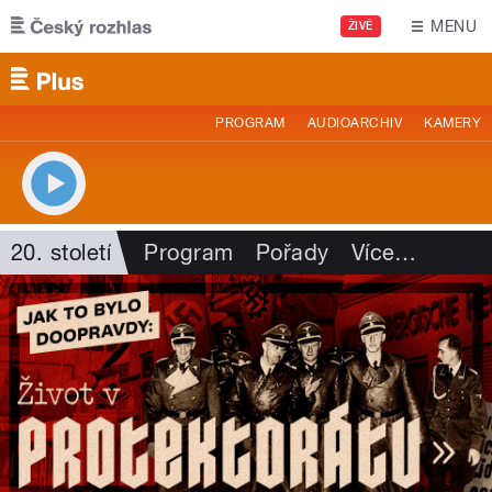
Přejít k hlavnímu obsahu
MENU
ŽIVĚ
PROGRAM
AUDIOARCHIV
KAMERY
20. století
Program
Pořady
Více
…