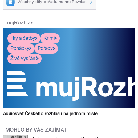
Všechny díly pořadu na mujRozhlas
mujRozhlas
Hry a četby
Krimi
Pohádky
Pořady
Živé vysílání
Audiosvět Českého rozhlasu na jednom místě
MOHLO BY VÁS ZAJÍMAT