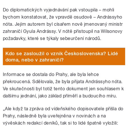
Do diplomatických vyjednávání pak vstoupila – mohli
bychom konstatovat, že vpravdě osudově – Andrássyho
nóta. Jejím autorem byl císařem nově jmenovaný ministr
zahraničí Gyula Andrássy. V nótě přistoupil na Wilsonovy
požadavky, které se týkaly sebeurčení národů.
Kdo se zasloužil o vznik Československa? Lidé
doma, nebo v zahraničí?
Informace se dostala do Prahy, ale byla lehce
překroucená. Sdělovala, že byla přijata Andrássyho nóta.
Ve skutečnosti byl totiž tento dokument jen souhlasem k
dalšímu jednání, jako základ příměří a budoucího míru.
„Ale když ta zpráva od vídeňského dopisovatele přišla do
Prahy, následně byla uveřejněna v novinách a na
vývěskách redakcí deníků, tak si to lidé špatně vyložili: