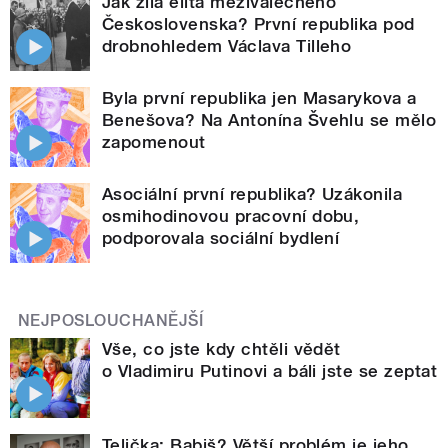
Jak žila elita meziválečného
Československa? První republika pod
drobnohledem Václava Tilleho
Byla první republika jen Masarykova a
Benešova? Na Antonína Švehlu se mělo
zapomenout
Asociální první republika? Uzákonila
osmihodinovou pracovní dobu,
podporovala sociální bydlení
NEJPOSLOUCHANĚJŠÍ
Vše, co jste kdy chtěli vědět
o Vladimiru Putinovi a báli jste se zeptat
Telička: Babiš? Větší problém je jeho