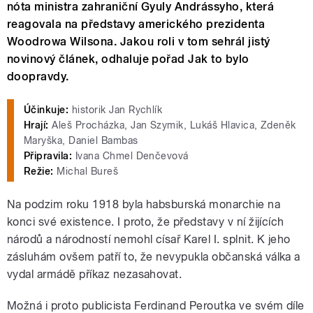
nóta ministra zahraniční Gyuly Andrássyho, která
reagovala na představy amerického prezidenta
Woodrowa Wilsona. Jakou roli v tom sehrál jistý
novinový článek, odhaluje pořad Jak to bylo
doopravdy.
Účinkuje:
historik Jan Rychlík
Hrají:
Aleš Procházka, Jan Szymik, Lukáš Hlavica, Zdeněk
Maryška, Daniel Bambas
Připravila:
Ivana Chmel Denčevová
Režie:
Michal Bureš
Na podzim roku 1918 byla habsburská monarchie na
konci své existence. I proto, že představy v ní žijících
národů a národností nemohl císař Karel I. splnit. K jeho
zásluhám ovšem patří to, že nevypukla občanská válka a
vydal armádě příkaz nezasahovat.
Možná i proto publicista Ferdinand Peroutka ve svém díle