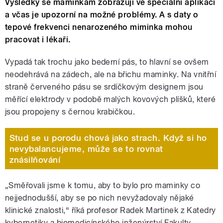
Výsledky se maminkám zobrazují ve speciální aplikaci
a včas je upozorní na možné problémy. A s daty o
tepové frekvenci nenarozeného miminka mohou
pracovat i lékaři.
Vypadá tak trochu jako bederní pás, to hlavní se ovšem
neodehrává na zádech, ale na břichu maminky. Na vnitřní
straně červeného pásu se srdíčkovým designem jsou
měřící elektrody v podobě malých kovových plíšků, které
jsou propojeny s černou krabičkou.
Stud se u porodu chová jako strach. Když si ho
nevybalancujeme, může se to rovnat
znásilňování
„Směřovali jsme k tomu, aby to bylo pro maminky co
nejjednodušší, aby se po nich nevyžadovaly nějaké
klinické znalosti,“ říká profesor Radek Martinek z Katedry
kybernetiky a biomedicínského inženýrství Fakulty