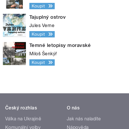
Koupit
Tajuplný ostrov
Jules Verne
Koupit
Temné letopisy moravské
Miloš Šenkýř
Koupit
Český rozhlas
O nás
Válka na Ukrajině
Jak nás naladíte
Komunální volby
Nápověda