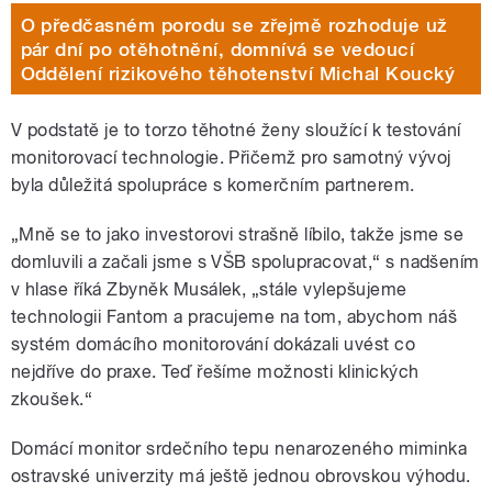
O předčasném porodu se zřejmě rozhoduje už
pár dní po otěhotnění, domnívá se vedoucí
Oddělení rizikového těhotenství Michal Koucký
V podstatě je to torzo těhotné ženy sloužící k testování
monitorovací technologie. Přičemž pro samotný vývoj
byla důležitá spolupráce s komerčním partnerem.
„Mně se to jako investorovi strašně líbilo, takže jsme se
domluvili a začali jsme s VŠB spolupracovat,“ s nadšením
v hlase říká Zbyněk Musálek, „stále vylepšujeme
technologii Fantom a pracujeme na tom, abychom náš
systém domácího monitorování dokázali uvést co
nejdříve do praxe. Teď řešíme možnosti klinických
zkoušek.“
Domácí monitor srdečního tepu nenarozeného miminka
ostravské univerzity má ještě jednou obrovskou výhodu.