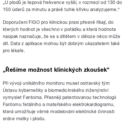
„U plodů je tepová frekvence vyšší, v rozmezí od 130 do
150 úderů za minutu a právě tuhle křivku analyzujeme.“
Doporučení FIGO pro klinickou praxi přesně říkají, do
kterých hodnot je všechno v pořádku a která hodnota
naopak naznačuje, že se s dítětem v děloze něco může
dít. Data z aplikace mohou být dobrým ukazatelem také
pro lékaře.
„Řešíme možnost klinických zkoušek“
Při vývoji unikátního monitoru musel ostravský tým
Ústavu kybernetiky a biomedicínského inženýrství
vymyslet Fantoma. Přesněji patentovanou technologii
Fantomu fetálního a mateřského elektrokardiogramu,
která umožňuje věrné modelování elektrické činnosti
srdce matky i plodu.