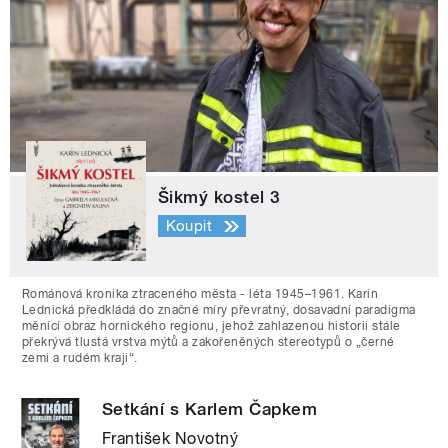
Šikmý kostel 3
Koupit
Románová kronika ztraceného města - léta 1945–1961. Karin
Lednická předkládá do značné míry převratný, dosavadní paradigma
měnící obraz hornického regionu, jehož zahlazenou historii stále
překrývá tlustá vrstva mýtů a zakořeněných stereotypů o „černé
zemi a rudém kraji“.
Setkání s Karlem Čapkem
František Novotný