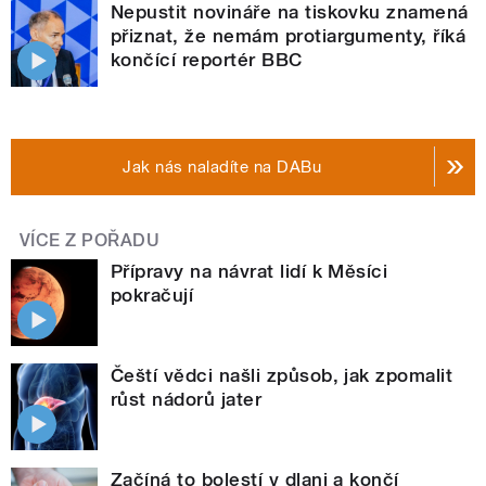
Nepustit novináře na tiskovku znamená
přiznat, že nemám protiargumenty, říká
končící reportér BBC
Jak nás naladíte na DABu
VÍCE Z POŘADU
Přípravy na návrat lidí k Měsíci
pokračují
Čeští vědci našli způsob, jak zpomalit
růst nádorů jater
Začíná to bolestí v dlani a končí