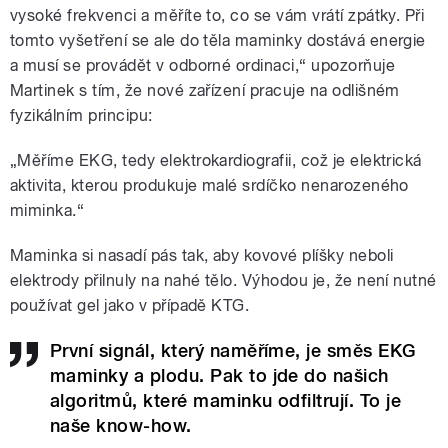
vysoké frekvenci a měříte to, co se vám vrátí zpátky. Při
tomto vyšetření se ale do těla maminky dostává energie
a musí se provádět v odborné ordinaci,“ upozorňuje
Martinek s tím, že nové zařízení pracuje na odlišném
fyzikálním principu:
„Měříme EKG, tedy elektrokardiografii, což je elektrická
aktivita, kterou produkuje malé srdíčko nenarozeného
miminka.“
Maminka si nasadí pás tak, aby kovové plíšky neboli
elektrody přilnuly na nahé tělo. Výhodou je, že není nutné
používat gel jako v případě KTG.
První signál, který naměříme, je směs EKG
maminky a plodu. Pak to jde do našich
algoritmů, které maminku odfiltrují. To je
naše know-how.