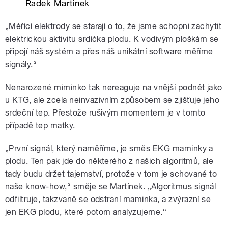
Radek Martinek
„Měřící elektrody se starají o to, že jsme schopni zachytit
elektrickou aktivitu srdíčka plodu. K vodivým ploškám se
připojí náš systém a přes náš unikátní software měříme
signály.“
Nenarozené miminko tak nereaguje na vnější podnět jako
u KTG, ale zcela neinvazivním způsobem se zjišťuje jeho
srdeční tep. Přestože rušivým momentem je v tomto
případě tep matky.
„První signál, který naměříme, je směs EKG maminky a
plodu. Ten pak jde do některého z našich algoritmů, ale
tady budu držet tajemství, protože v tom je schované to
naše know-how,“ směje se Martínek. „Algoritmus signál
odfiltruje, takzvaně se odstraní maminka, a zvýrazní se
jen EKG plodu, které potom analyzujeme.“