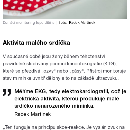
Domácí monitoring tepu dítěte
|
foto:
Radek Martinek
Aktivita malého srdíčka
V současné době jsou ženy během těhotenství
pravidelně sledovány pomocí kardiotokografie (KTG),
které se přezdívá „ozvy“ nebo „pásy“. Přístroj monitoruje
stav miminka uvnitř dělohy a to na základě ultrazvuku.
Měříme EKG, tedy elektrokardiografii, což je
elektrická aktivita, kterou produkuje malé
srdíčko nenarozeného miminka.
Radek Martinek
„Ten funguje na principu akce-reakce. Je vyslán zvuk na