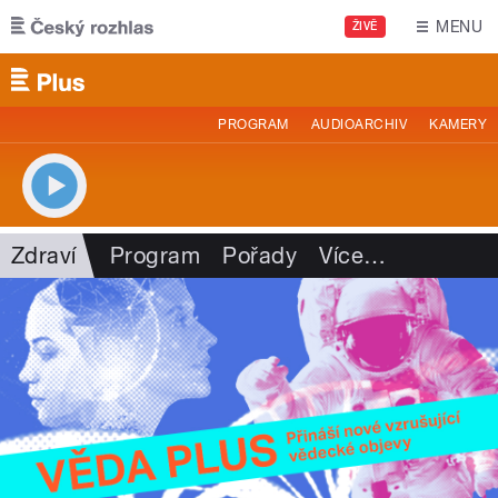
Přejít k hlavnímu obsahu
MENU
ŽIVĚ
PROGRAM
AUDIOARCHIV
KAMERY
Zdraví
Program
Pořady
Více
…