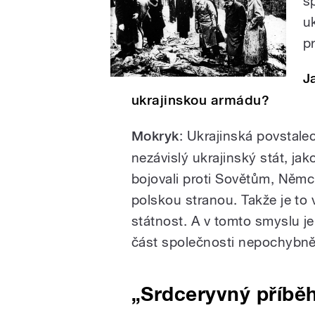
s
u
pr
J
ukrajinskou armádu?
Mokryk
:
Ukrajinská povstale
nezávislý ukrajinský stát, ja
bojovali proti Sovětům, Němců
polskou stranou. Takže je to
státnost. A v tomto smyslu j
část společnosti nepochybně 
„Srdceryvný příbě