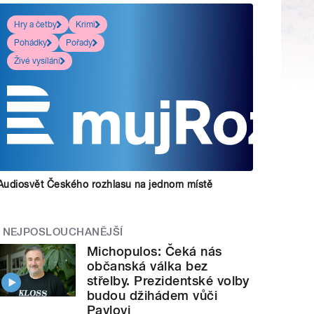
Hry a četby
Krimi
Pohádky
Pořady
Živé vysílání
Audiosvět Českého rozhlasu na jednom místě
NEJPOSLOUCHANĚJŠÍ
Michopulos: Čeká nás
občanská válka bez
střelby. Prezidentské volby
budou džihádem vůči
Pavlovi