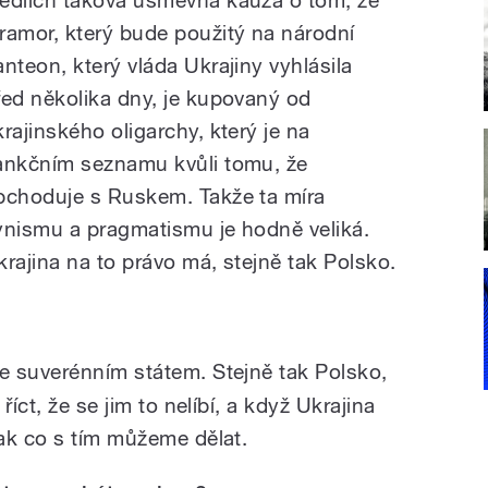
ramor, který bude použitý na národní
anteon, který vláda Ukrajiny vyhlásila
řed několika dny, je kupovaný od
krajinského oligarchy, který je na
ankčním seznamu kvůli tomu, že
bchoduje s Ruskem. Takže ta míra
ynismu a pragmatismu je hodně veliká.
krajina na to právo má, stejně tak Polsko.
je suverénním státem. Stejně tak Polsko,
íct, že se jim to nelíbí, a když Ukrajina
ak co s tím můžeme dělat.