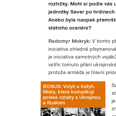
roztržky. Mohl si podle vás
jednotky Sever po hrdinech 
Anebo byla naopak přemršt
státního ocenění?
Radomyr Mokryk:
V
tomto pří
iniciativa ohledně přejmenov
je iniciativa samotných voják
vstříc tomuto přání ukrajinsk
protože armáda je hlavní prio
S
BONUS: Volyň a Katyň.
Místa, která komplikují
s
polské vztahy s Ukrajinou
je
a Ruskem
z