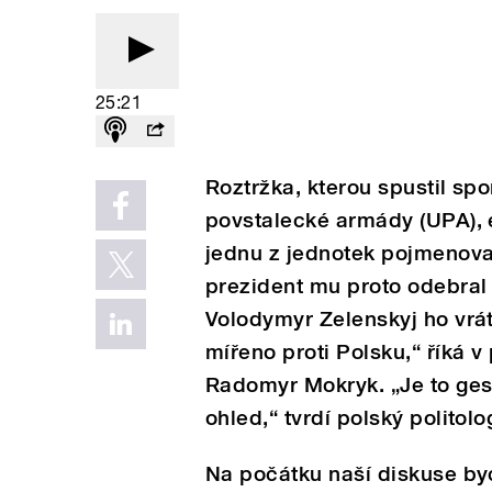
25:21
Roztržka, kterou spustil spo
povstalecké armády (UPA), e
jednu z jednotek pojmenova
prezident mu proto odebral n
Volodymyr Zelenskyj ho vrát
mířeno proti Polsku,“ říká v
Radomyr Mokryk. „Je to ges
ohled,“ tvrdí polský politol
Na počátku naší diskuse byc