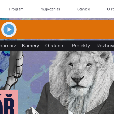
Program
mujRozhlas
Stanice
O r
oarchiv
Kamery
O stanici
Projekty
Rozhov