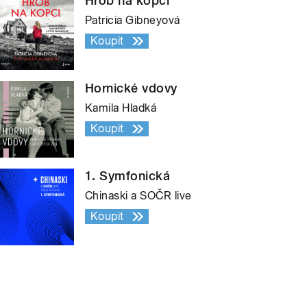
Hrob na kopci
Patricia Gibneyová
Koupit
Hornické vdovy
Kamila Hladká
Koupit
1. Symfonická
Chinaski a SOČR live
Koupit