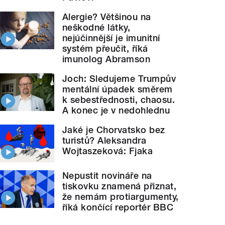
Alergie? Většinou na
neškodné látky,
nejúčinnější je imunitní
systém přeučit, říká
imunolog Abramson
Joch: Sledujeme Trumpův
mentální úpadek směrem
k sebestřednosti, chaosu.
A konec je v nedohlednu
Jaké je Chorvatsko bez
turistů? Aleksandra
Wojtaszeková: Fjaka
Nepustit novináře na
tiskovku znamená přiznat,
že nemám protiargumenty,
říká končící reportér BBC