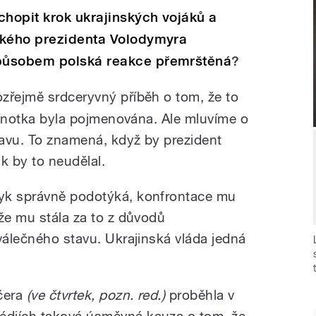
chopit krok ukrajinských vojáků a
ského prezidenta Volodymyra
působem polská reakce přemrštěná
?
zřejmě srdceryvný příběh o tom, že to
jednotka byla pojmenována. Ale mluvíme o
tavu. To znamená, když by prezident
ak by to neudělal.
yk správně podotýká, konfrontace mu
 že mu stála za to z důvodů
álečného stavu. Ukrajinská vláda jedná
čera
(ve čtvrtek, pozn. red.)
proběhla v
édiích taková úsměvná kauza o tom, že