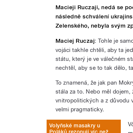
Macieji Ruczaji, nedá se po
následně schválení ukrajin
Zelenského, nebyla svým z
Maciej Ruczaj
:
Tohle je samo
vojáci takhle chtěli, aby ta 
státu, který je ve válečném s
nechtěl, aby se to tak dělo, t
To znamená, že jak pan Mokr
stála za to. Nebo měl dojem,
vnitropolitických a
z
důvodu v
velmi pragmaticky.
V
Volyňské masakry u
Poláků rezonují víc než
m