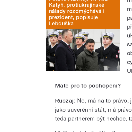
Katyň, protiukrajinské
m
nálady rozdmýchává i
prezident, popisuje
p
Lebduška
p
u
s
o
c
U
Máte pro to pochopení?
Ruczaj
: No,
má na to právo, 
jako suverénní stát, má právo ř
teda partnerem být nechce, t