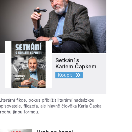
Setkání s
Karlem Čapkem
Koupit
Literární fikce, pokus přiblížit literární nadsázkou
spisovatele, filozofa, ale hlavně člověka Karla Čapka
trochu jinou formou.