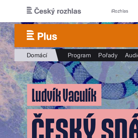
Přejít k hlavnímu obsahu
iRozhlas
Domácí
Program
Pořady
Audi