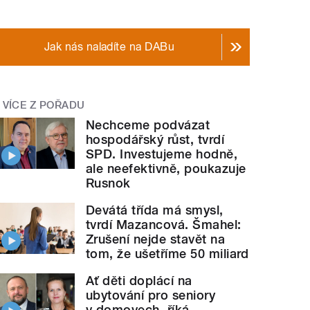
Jak nás naladíte na DABu
VÍCE Z POŘADU
Nechceme podvázat
hospodářský růst, tvrdí
SPD. Investujeme hodně,
ale neefektivně, poukazuje
Rusnok
Devátá třída má smysl,
tvrdí Mazancová. Šmahel:
Zrušení nejde stavět na
tom, že ušetříme 50 miliard
Ať děti doplácí na
ubytování pro seniory
v domovech, říká