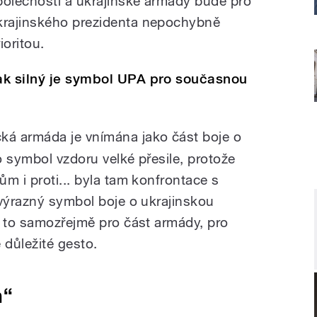
polečnosti a ukrajinské armády bude pro
krajinského prezidenta nepochybně
ioritou.
ak silný je symbol UPA pro současnou
cká armáda je vnímána
jako část boje o
ko symbol vzdoru velké přesile, protože
m i proti... byla tam konfrontace s
 výrazný symbol boje o ukrajinskou
e to samozřejmě pro část armády, pro
důležité gesto.
h“