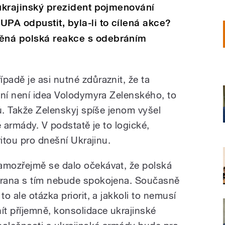
 ukrajinský prezident pojmenování
UPA odpustit, byla-li to cílená akce?
ěná polská reakce s odebráním
padě je asi nutné zdůraznit, že ta
ání není idea Volodymyra Zelenského, to
ů. Takže Zelenskyj spíše jenom vyšel
é armády. V podstatě je to logické,
ritou pro dnešní Ukrajinu.
amozřejmě se dalo očekávat, že polská
trana s tím nebude spokojena. Současně
 to ale otázka priorit, a jakkoli to nemusí
nít příjemně, konsolidace ukrajinské